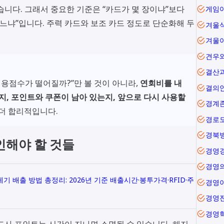
습니다. 그래서 중요한 기준은 “카드가 몇 장이냐”보다
있느냐”입니다. 주력 카드와 보조 카드 정도로 단순화해 두
겨울
겨울
견우
결산
신용점수가 떨어질까?”만 볼 것이 아니라,
연회비를 내
결의
지, 포인트와 쿠폰이 남아 있는지, 앞으로 다시 사용할
경계
 더 합리적입니다.
경로
경북
인해야 할 것들
경영
경영
 배출 방법 총정리: 2026년 기준 배출시간·봉투가격·RFID·주
경영
경영
경영
드사 포인트는 시간이 지나면 소멸될 수 있습니다. 해지