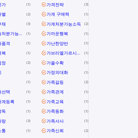
전가
가격전략
1
3
차별
가계 구매력
2
1
부채
가계처분가능소득
3
2
가계총처분가능소득
가까운행복
1
1
과품격
가난한양반
1
1
극복
가브리엘가르시아마르케스
1
1
검정
가을수확
2
1
미
가정의대화
1
1
가족갈등
1
2
과선택
가족관계
1
1
관계등록
가족교육
1
1
낭독
가족동화
1
1
사랑
가족서사
3
1
소통
가족신뢰
1
2