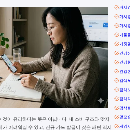
거시
거시
거시
거짓
건강
건강
건강
검색
검색
검색
검색
겉모
 것이 유리하다는 뜻은 아닙니다. 내 소비 구조와 맞지
게임
가 어려워질 수 있고, 신규 카드 발급이 잦은 패턴 역시