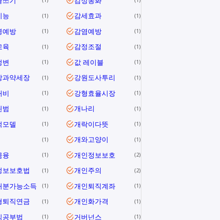
글쓰기
감성동화
지능
감세효과
1
1
병예방
감염예방
1
1
교육
감정조절
1
1
정변
값 레이블
1
1
장과약세장
강원도사투리
1
1
대비
강형효율시장
1
1
된범
개나리
1
1
적모델
개락이다뜻
1
1
개와고양이
1
1
금융
개인정보보호
1
2
정보보호법
개인주의
1
2
처분가능소득
개인퇴직계좌
1
1
형퇴직연금
개인화가격
1
1
식공부법
거버넌스
1
1