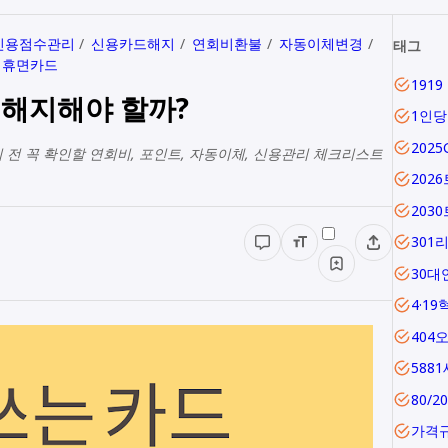
신용점수관리
신용카드해지
연회비환불
자동이체변경
태그
휴면카드
 해지해야 할까?
1인
202
 전 꼭 확인할 연회비, 포인트, 자동이체, 신용관리 체크리스트
202
203
301
30대
4·19
404
588
80/2
가격