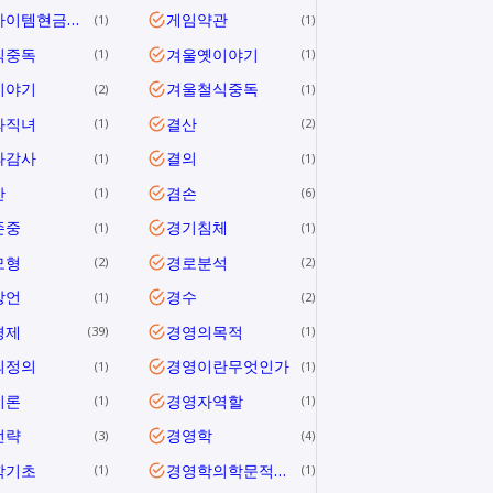
게임아이템현금거래
게임약관
1
1
식중독
겨울옛이야기
1
1
이야기
겨울철식중독
2
1
와직녀
결산
1
2
과감사
결의
1
1
안
겸손
1
6
존중
경기침체
1
1
모형
경로분석
2
2
방언
경수
1
2
경제
경영의목적
39
1
의정의
경영이란무엇인가
1
1
이론
경영자역할
1
1
전략
경영학
3
4
학기초
경영학의학문적특성
1
1