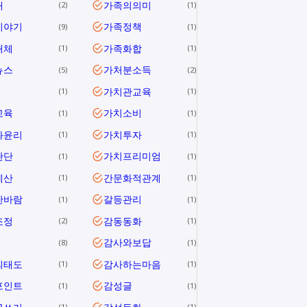
애
가족의의미
2
1
이야기
가족정책
9
1
해체
가족화합
1
1
뉴스
가처분소득
5
2
가치관교육
1
1
교육
가치소비
1
1
와윤리
가치투자
1
1
판단
가치프리미엄
1
1
계산
간문화적관계
1
1
한바람
갈등관리
1
1
조정
감동동화
2
1
감사와보답
8
1
의태도
감사하는마음
1
1
포인트
감성글
1
1
1
1