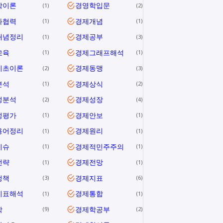
학이론
경영학입문
1
2
과협력
경제개념
1
1
개념정리
경제공부
1
3
교육
경제그래프해석
1
1
기초이론
경제동맹
2
3
분석
경제상식
1
2
성분석
경제성장
2
4
성평가
경제안보
1
1
용어정리
경제원리
1
1
이슈
경제적민주주의
1
1
전략
경제전망
1
1
정책
경제지표
3
6
지표해석
경제통합
1
1
학
경제학공부
9
2