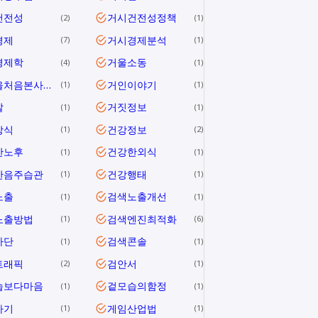
건전성
거시건전성정책
2
1
경제
거시경제분석
7
1
경제학
거울소동
4
1
거울을처음본사람들
거인이야기
1
1
말
거짓정보
1
1
상식
건강정보
1
2
한노후
건강한외식
1
1
한음주습관
건강행태
1
1
노출
검색노출개선
1
1
노출방법
검색엔진최적화
1
6
차단
검색콘솔
1
1
트래픽
검안서
2
1
습보다마음
겉모습의함정
1
1
사기
게임산업법
1
1