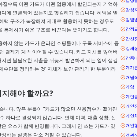
감성
많아질수록 어떤 카드가 어떤 업종에서 할인되는지 기억하
감성
어디에 연결되어 있는지도 헷갈리기 쉽습니다. 혜택을 받
감염
 혜택 구조가 복잡해져 제대로 활용하지 못하는 경우도
을 통제하기 쉬운 구조로 바꾼다는 뜻이기도 합니다.
감정
갑신
용하지 않는 카드가 온라인 쇼핑몰이나 구독 서비스에 등
강세
던 결제가 계속 이어질 수 있습니다. 카드 자체를 잃어버
강풍
해지면 불필요한 지출을 뒤늦게 발견하게 되는 일이 생길
개가
결제수단을 정리하는 것’ 자체가 보안 관리의 한 부분이라
개념
개암
해지해야 할까요?
개인
개인
있습니다. 많은 분들이 “카드가 많으면 신용점수가 떨어진
개인
수 하나로 결정되지 않습니다. 연체 이력, 대출 상황, 신
 같은 요소가 함께 반영됩니다. 그래서 안 쓰는 카드가 있
개인
정하는 설명은 다소 거칠 수 있습니다.
객관