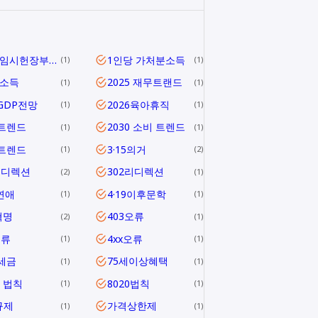
1919 임시헌장부터 헌법 제1조까지
1인당 가처분소득
1
1
당소득
2025 재무트랜드
1
1
5GDP전망
2026육아휴직
1
1
6트렌드
2030 소비 트렌드
1
1
0트렌드
3·15의거
1
2
리디렉션
302리디렉션
2
1
연애
4·19이후문학
1
1
혁명
403오류
2
1
오류
4xx오류
1
1
1세금
75세이상혜택
1
1
0 법칙
8020법칙
1
1
규제
가격상한제
1
1