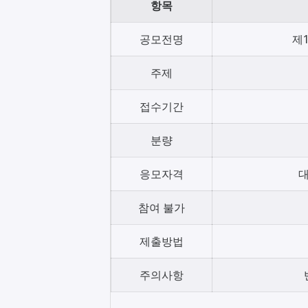
항목
공모전명
제
주제
접수기간
분량
응모자격
대
참여 불가
제출방법
주의사항