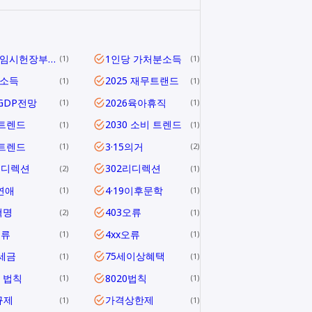
1919 임시헌장부터 헌법 제1조까지
1인당 가처분소득
1
1
당소득
2025 재무트랜드
1
1
5GDP전망
2026육아휴직
1
1
6트렌드
2030 소비 트렌드
1
1
0트렌드
3·15의거
1
2
리디렉션
302리디렉션
2
1
연애
4·19이후문학
1
1
혁명
403오류
2
1
오류
4xx오류
1
1
1세금
75세이상혜택
1
1
0 법칙
8020법칙
1
1
규제
가격상한제
1
1