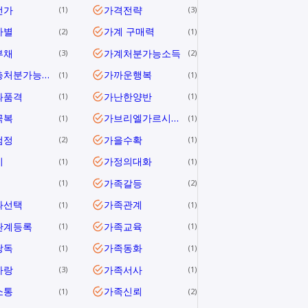
전가
가격전략
1
3
차별
가계 구매력
2
1
부채
가계처분가능소득
3
2
가계총처분가능소득
가까운행복
1
1
과품격
가난한양반
1
1
극복
가브리엘가르시아마르케스
1
1
검정
가을수확
2
1
미
가정의대화
1
1
가족갈등
1
2
과선택
가족관계
1
1
관계등록
가족교육
1
1
낭독
가족동화
1
1
사랑
가족서사
3
1
소통
가족신뢰
1
2