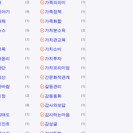
애
가족의의미
2
1
이야기
가족정책
9
1
해체
가족화합
1
1
뉴스
가처분소득
5
2
가치관교육
1
1
교육
가치소비
1
1
와윤리
가치투자
1
1
판단
가치프리미엄
1
1
계산
간문화적관계
1
1
한바람
갈등관리
1
1
조정
감동동화
2
1
감사와보답
8
1
의태도
감사하는마음
1
1
포인트
감성글
1
1
1
1