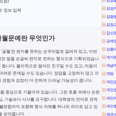
감성
포함)
감성
수 정보 입력
감염
감정
갑신
글월문예란 무엇인가
강세
강풍
‘글월’은 편지를 뜻하는 순우리말로 알려져 있고, 이번
개가
었던 말을 손글씨 편지로 전하는 형식으로 기획되었습니
눈에 띕니다. 물리적으로 멀어진 친구일 수도 있고, 마음이
개념
 어려운 존재일 수도 있습니다. 정답을 고정하지 않고 각
개암
 경험과 감정이 더 진하게 드러날 가능성이 큽니다.
개인
개인
숏폼 중심으로 기울어져 있습니다. 그런 흐름 속에서 손편
개인
심, 기술보다 서사를 요구합니다. 대학생의 언어로 관계
 불편함까지 포함해 형식 자체를 하나의 의미로 삼고 있
개인
을 보여줍니다.
객관