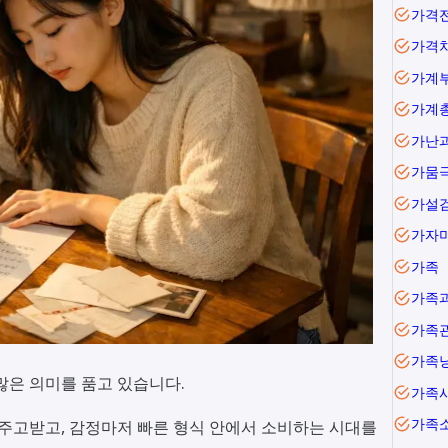
가격
가격
가계
가난
가뭄
가설
가자
가족
가족
가족
가족
많은 의미를 품고 있습니다.
가족
가족
 주고받고, 감정마저 빠른 형식 안에서 소비하는 시대를