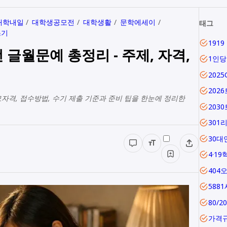
대학내일
대학생공모전
대학생활
문학에세이
태그
쓰기
글월문예 총정리 - 주제, 자격,
1인
202
202
자격, 접수방법, 수기 제출 기준과 준비 팁을 한눈에 정리한
203
301
30대
4·19
404
588
80/2
가격