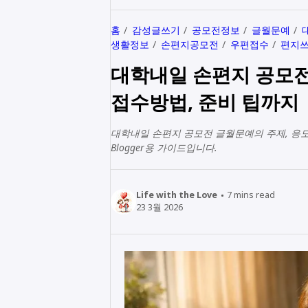
홈
감성글쓰기
공모전정보
글월문예
생활정보
손편지공모전
우편접수
편지
대학내일 손편지 공모전 
접수방법, 준비 팁까지
대학내일 손편지 공모전 글월문예의 주제, 응모
Blogger용 가이드입니다.
Life with the Love
7
mins read
23 3월 2026