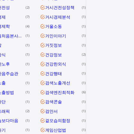
건전성
거시건전성정책
2
1
경제
거시경제분석
7
1
경제학
거울소동
4
1
거울을처음본사람들
거인이야기
1
1
말
거짓정보
1
1
상식
건강정보
1
2
한노후
건강한외식
1
1
한음주습관
건강행태
1
1
노출
검색노출개선
1
1
노출방법
검색엔진최적화
1
6
차단
검색콘솔
1
1
트래픽
검안서
2
1
습보다마음
겉모습의함정
1
1
사기
게임산업법
1
1