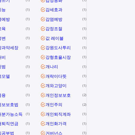
글쓰기
감성동화
지능
감세효과
1
1
병예방
감염예방
1
1
교육
감정조절
1
1
정변
값 레이블
1
1
장과약세장
강원도사투리
1
1
대비
강형효율시장
1
1
된범
개나리
1
1
적모델
개락이다뜻
1
1
개와고양이
1
1
금융
개인정보보호
1
2
정보보호법
개인주의
1
2
처분가능소득
개인퇴직계좌
1
1
형퇴직연금
개인화가격
1
1
식공부법
거버넌스
1
1