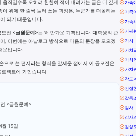
 움직일수록 오히려 천천히 적어 내려가는 글은 더 깊게
가족
종이 위에 한 줄씩 눌러 쓰는 과정은, 누군가를 떠올리는
가족
이 되기 때문입니다.
가족
가짜
공모전
<글월문예>
는 꽤 반가운 기획입니다. 대학생의 관
이, 이번에는 아날로그 방식으로 마음의 문장을 모으겠
가치
 때문입니다.
가치
가치
 손으로 쓴 편지라는 형식을 앞세운 점에서 이 공모전은
가치
프로젝트에 가깝습니다.
각도
간절
갈등
모전 <글월문예>
감사
감사
 4월 19일
감상