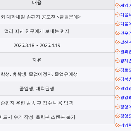
내용
겨울
1회 대학내일 손편지 공모전 <글월문예>
겨울
멀리 떠난 친구에게 보내는 편지
견우
결산
2026.3.18 ~ 2026.4.19
결의
자유
경계
경로
학생, 휴학생, 졸업예정자, 졸업유예생
경북
졸업생, 대학원생
경영
경영
손편지 우편 발송 후 접수 내용 입력
경영
경영
반드시 수기 작성, 출력본·스캔본 불가
경영