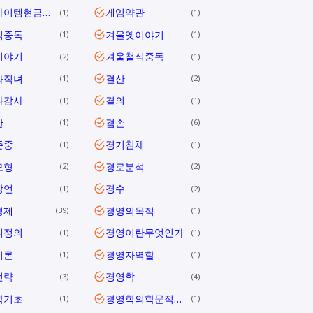
게임아이템현금거래
게임약관
1
1
식중독
겨울옛이야기
1
1
이야기
겨울철식중독
2
1
와직녀
결산
1
2
과감사
결의
1
1
안
겸손
1
6
존중
경기침체
1
1
모형
경로분석
2
2
방언
경수
1
2
경제
경영의목적
39
1
의정의
경영이란무엇인가
1
1
이론
경영자역할
1
1
전략
경영학
3
4
학기초
경영학의학문적특성
1
1