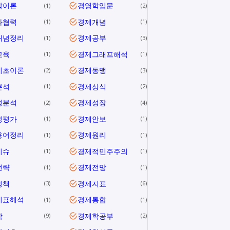
학이론
경영학입문
1
2
과협력
경제개념
1
1
개념정리
경제공부
1
3
교육
경제그래프해석
1
1
기초이론
경제동맹
2
3
분석
경제상식
1
2
성분석
경제성장
2
4
성평가
경제안보
1
1
용어정리
경제원리
1
1
이슈
경제적민주주의
1
1
전략
경제전망
1
1
정책
경제지표
3
6
지표해석
경제통합
1
1
학
경제학공부
9
2