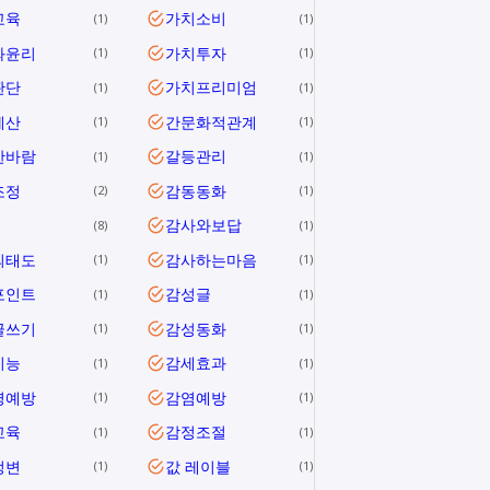
교육
가치소비
1
1
와윤리
가치투자
1
1
판단
가치프리미엄
1
1
계산
간문화적관계
1
1
한바람
갈등관리
1
1
조정
감동동화
2
1
감사와보답
8
1
의태도
감사하는마음
1
1
포인트
감성글
1
1
글쓰기
감성동화
1
1
지능
감세효과
1
1
병예방
감염예방
1
1
교육
감정조절
1
1
정변
값 레이블
1
1