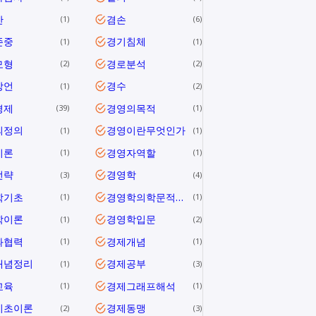
안
겸손
1
6
존중
경기침체
1
1
모형
경로분석
2
2
방언
경수
1
2
경제
경영의목적
39
1
의정의
경영이란무엇인가
1
1
이론
경영자역할
1
1
전략
경영학
3
4
학기초
경영학의학문적특성
1
1
학이론
경영학입문
1
2
과협력
경제개념
1
1
개념정리
경제공부
1
3
교육
경제그래프해석
1
1
기초이론
경제동맹
2
3