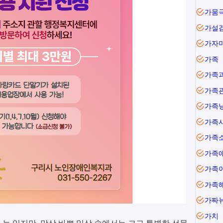
가뭄
가설
가자
가족
가족
가족
가족
가족
가족
가족
가족
가족
가짜
가치
늘 있지만, 막상 바쁜 일상 속에서는 크고 특별한 선물