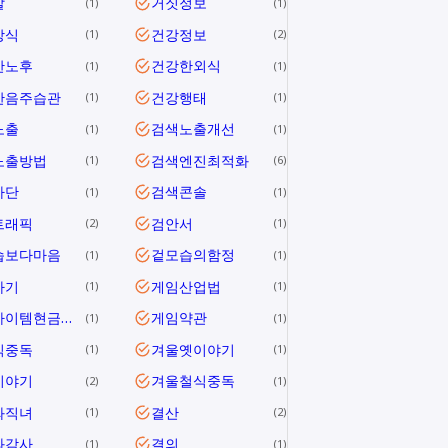
말
거짓정보
1
1
상식
건강정보
1
2
한노후
건강한외식
1
1
한음주습관
건강행태
1
1
노출
검색노출개선
1
1
노출방법
검색엔진최적화
1
6
차단
검색콘솔
1
1
트래픽
검안서
2
1
습보다마음
겉모습의함정
1
1
사기
게임산업법
1
1
게임아이템현금거래
게임약관
1
1
식중독
겨울옛이야기
1
1
이야기
겨울철식중독
2
1
와직녀
결산
1
2
과감사
결의
1
1