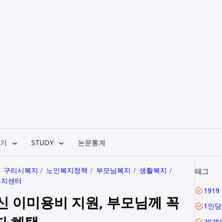
기
STUDY
논문통계
구리시복지
노인복지정책
부모님복지
생활복지
태그
복지센터
신 이미용비 지원, 부모님께 꼭
1인
지 혜택
202