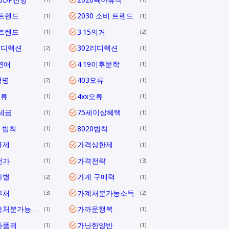
6트렌드
2030 소비 트렌드
1
1
0트렌드
3·15의거
1
2
리디렉션
302리디렉션
2
1
연애
4·19이후문학
1
1
혁명
403오류
2
1
오류
4xx오류
1
1
1세금
75세이상혜택
1
1
0 법칙
8020법칙
1
1
규제
가격상한제
1
1
전가
가격전략
1
3
차별
가계 구매력
2
1
부채
가계처분가능소득
3
2
가계총처분가능소득
가까운행복
1
1
과품격
가난한양반
1
1