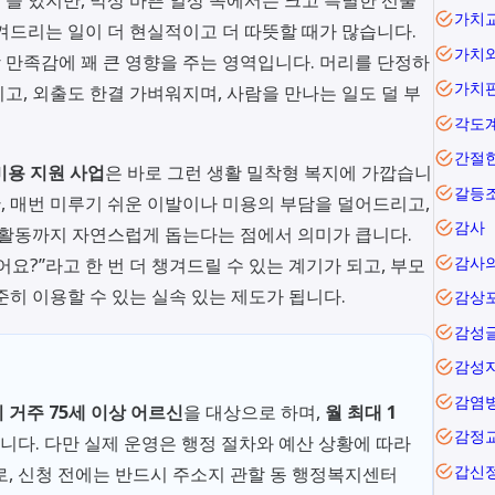
가치
겨드리는 일이 더 현실적이고 더 따뜻할 때가 많습니다.
가치
만족감에 꽤 큰 영향을 주는 영역입니다. 머리를 단정하
가치
고, 외출도 한결 가벼워지며, 사람을 만나는 일도 덜 부
각도
간절
미용 지원 사업
은 바로 그런 생활 밀착형 복지에 가깝습니
갈등
만, 매번 미루기 쉬운 이발이나 미용의 부담을 덜어드리고,
감사
 활동까지 자연스럽게 돕는다는 점에서 의미가 큽니다.
감사
요?”라고 한 번 더 챙겨드릴 수 있는 계기가 되고, 부모
준히 이용할 수 있는 실속 있는 제도가 됩니다.
감상
감성
감성
감염
 거주 75세 이상 어르신
을 대상으로 하며,
월 최대 1
감정
니다. 다만 실제 운영은 행정 절차와 예산 상황에 따라
갑신
로, 신청 전에는 반드시 주소지 관할 동 행정복지센터