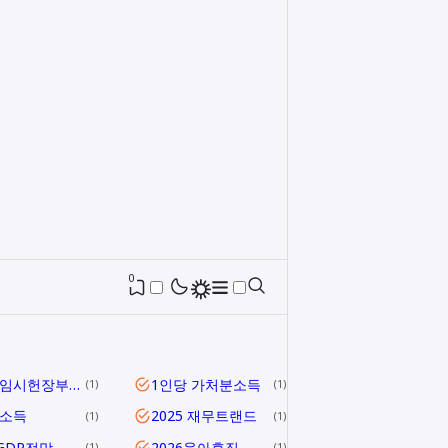
0
1919 임시헌장부터 헌법 제1조까지
1인당 가처분소득
1
1
당소득
2025 재무트랜드
1
1
5GDP전망
2026육아휴직
1
1