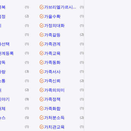
극복
가브리엘가르시아마르케스
1
1
검정
가을수확
2
1
미
가정의대화
1
1
가족갈등
1
2
과선택
가족관계
1
1
관계등록
가족교육
1
1
낭독
가족동화
1
1
사랑
가족서사
3
1
소통
가족신뢰
1
2
애
가족의의미
2
1
이야기
가족정책
9
1
해체
가족화합
1
1
뉴스
가처분소득
5
2
가치관교육
1
1