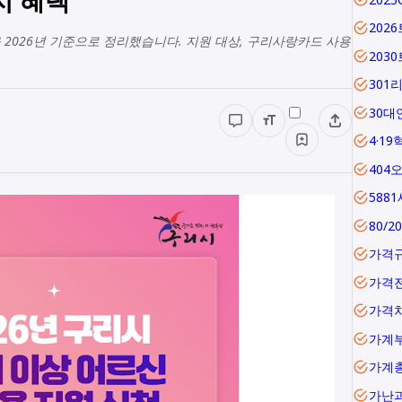
202
 2026년 기준으로 정리했습니다. 지원 대상, 구리사랑카드 사용
203
301
30대
4·19
404
588
80/2
가격
가격
가격
가계
가난