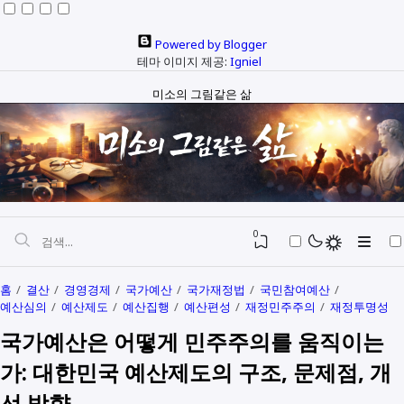
Powered by Blogger
테마 이미지 제공:
Igniel
미소의 그림같은 삶
0
홈
결산
경영경제
국가예산
국가재정법
국민참여예산
예산심의
예산제도
예산집행
예산편성
재정민주주의
재정투명성
자본과 예산
국가예산은 어떻게 민주주의를 움직이는
정치와행정
SEO
가: 대한민국 예산제도의 구조, 문제점, 개
다문화
생활정보
선 방향
생각해보기