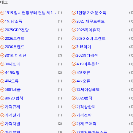
태그
1919 임시헌장부터 헌법 제1조까지
1인당 가처분소득
1
1
1인당소득
2025 재무트랜드
1
1
2025GDP전망
2026육아휴직
1
1
2026트렌드
2030 소비 트렌드
1
1
2030트렌드
3·15의거
1
2
301리디렉션
302리디렉션
2
1
30대연애
4·19이후문학
1
1
4·19혁명
403오류
2
1
404오류
4xx오류
1
1
5881세금
75세이상혜택
1
1
80/20 법칙
8020법칙
1
1
가격규제
가격상한제
1
1
가격전가
가격전략
1
3
가격차별
가계 구매력
2
1
가계부채
가계처분가능소득
3
2