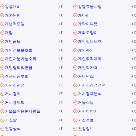
강풍대비
강형효율시장
1
1
개가된범
개나리
1
1
개념적모델
개락이다뜻
1
1
개암
개와고양이
1
1
개인금융
개인정보보호
1
2
개인정보보호법
개인주의
1
2
개인처분가능소득
개인퇴직계좌
1
1
개인형퇴직연금
개인화가격
1
1
객관식공부법
거버넌스
1
1
거시건전성
거시건전성정책
2
1
거시경제
거시경제분석
7
1
거시경제학
거울소동
4
1
거울을처음본사람들
거인이야기
1
1
거짓말
거짓정보
1
1
건강상식
건강정보
1
2