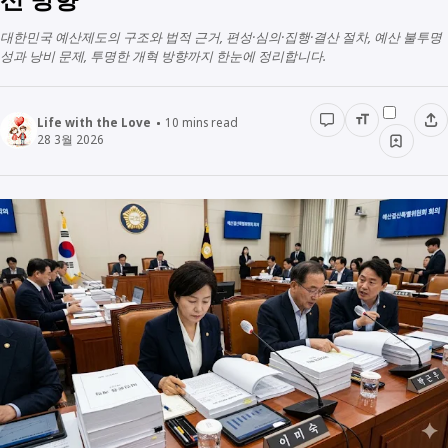
경영경제
전래동화
대한민국 예산제도의 구조와 법적 근거, 편성·심의·집행·결산 절차, 예산 불투명
STUDY
성과 낭비 문제, 투명한 개혁 방향까지 한눈에 정리합니다.
인물정보
우리동네이야기
데이터관리
책리뷰
Life with the Love
10
mins read
28 3월 2026
용어공부