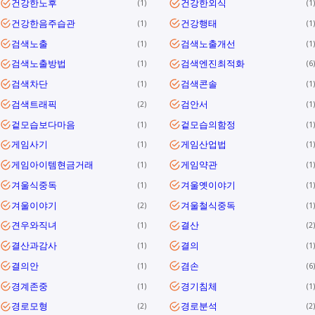
건강한노후
건강한외식
1
1
건강한음주습관
건강행태
1
1
검색노출
검색노출개선
1
1
검색노출방법
검색엔진최적화
1
6
검색차단
검색콘솔
1
1
검색트래픽
검안서
2
1
겉모습보다마음
겉모습의함정
1
1
게임사기
게임산업법
1
1
게임아이템현금거래
게임약관
1
1
겨울식중독
겨울옛이야기
1
1
겨울이야기
겨울철식중독
2
1
견우와직녀
결산
1
2
결산과감사
결의
1
1
결의안
겸손
1
6
경계존중
경기침체
1
1
경로모형
경로분석
2
2