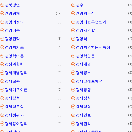
경북방언
경수
1
2
경영경제
경영의목적
39
1
경영의정의
경영이란무엇인가
1
1
경영이론
경영자역할
1
1
경영전략
경영학
3
4
경영학기초
경영학의학문적특성
1
1
경영학이론
경영학입문
1
2
경쟁과협력
경제개념
1
1
경제개념정리
경제공부
1
3
경제교육
경제그래프해석
1
1
경제기초이론
경제동맹
2
3
경제분석
경제상식
1
2
경제성분석
경제성장
2
4
경제성평가
경제안보
1
1
경제용어정리
경제원리
1
1
경제이슈
경제적민주주의
1
1