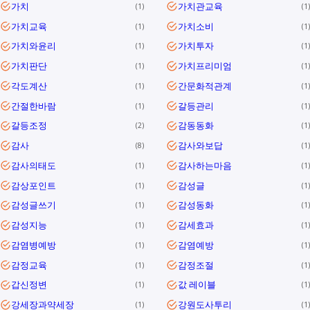
가치
가치관교육
1
1
가치교육
가치소비
1
1
가치와윤리
가치투자
1
1
가치판단
가치프리미엄
1
1
각도계산
간문화적관계
1
1
간절한바람
갈등관리
1
1
갈등조정
감동동화
2
1
감사
감사와보답
8
1
감사의태도
감사하는마음
1
1
감상포인트
감성글
1
1
감성글쓰기
감성동화
1
1
감성지능
감세효과
1
1
감염병예방
감염예방
1
1
감정교육
감정조절
1
1
갑신정변
값 레이블
1
1
강세장과약세장
강원도사투리
1
1