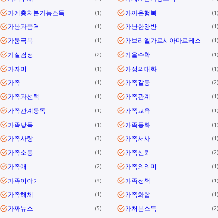
가계총처분가능소득
가까운행복
1
1
가난과품격
가난한양반
1
1
가뭄극복
가브리엘가르시아마르케스
1
1
가설검정
가을수확
2
1
가자미
가정의대화
1
1
가족
가족갈등
1
2
가족과선택
가족관계
1
1
가족관계등록
가족교육
1
1
가족낭독
가족동화
1
1
가족사랑
가족서사
3
1
가족소통
가족신뢰
1
2
가족애
가족의의미
2
1
가족이야기
가족정책
9
1
가족해체
가족화합
1
1
가짜뉴스
가처분소득
5
2