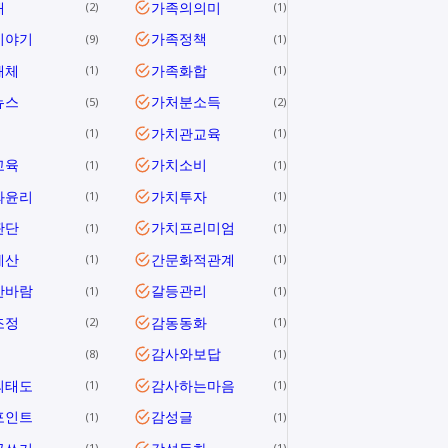
애
가족의의미
2
1
이야기
가족정책
9
1
해체
가족화합
1
1
뉴스
가처분소득
5
2
가치관교육
1
1
교육
가치소비
1
1
와윤리
가치투자
1
1
판단
가치프리미엄
1
1
계산
간문화적관계
1
1
한바람
갈등관리
1
1
조정
감동동화
2
1
감사와보답
8
1
의태도
감사하는마음
1
1
포인트
감성글
1
1
1
1