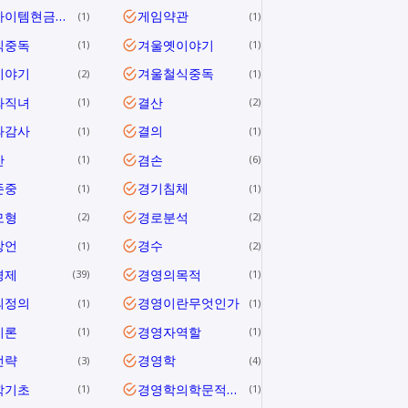
게임아이템현금거래
게임약관
1
1
식중독
겨울옛이야기
1
1
이야기
겨울철식중독
2
1
와직녀
결산
1
2
과감사
결의
1
1
안
겸손
1
6
존중
경기침체
1
1
모형
경로분석
2
2
방언
경수
1
2
경제
경영의목적
39
1
의정의
경영이란무엇인가
1
1
이론
경영자역할
1
1
전략
경영학
3
4
학기초
경영학의학문적특성
1
1