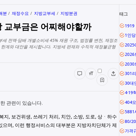
배분
재정수요
지방교부세
지방분권
태그
방 교부금은 어찌해야할까
1인
부세 전액·담배 개별소비세 45% 재원 구조, 법정률 변천, 재정조
202
 한계와 대안을 제시합니다. 지방세 편재와 수직적 재정불균형
202
203
301
30대
4·19
404
한 관련이 있습니다.
588
지, 보건위생, 쓰레기 처리, 치안, 소방, 도로, 상ㆍ하수
80/2
 있으며, 이런 행정서비스의 대부분은 지방자치단체가 제
가격