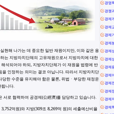
경영
경쟁
경제
경제
경제
경제
현해 나가는 데 중요한 일반 재원이지만, 이와 같은 용
경제
유하는 지방자치단체의 고유재원으로서 지방자치에 대한
경제
 해석되어야 하되, 지방자치단체가 이 재원을 법령에 반
경제
음을 인정하는 의미는 결코 아닙니다. 따라서 지방자치단
경제
타당한 수준을 유지해야 함은 물론, 위법ㆍ부당한 재정운
경제
안됩니다.
경제
은 서로 협력하여 공경제(公經濟)를 담당하고 있습니다.
경제
경제
3,752억원)와 지방(309조 8,269억 원)의 세출예산비율