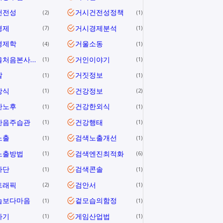
건전성
거시건전성정책
2
1
경제
거시경제분석
7
1
경제학
거울소동
4
1
거울을처음본사람들
거인이야기
1
1
말
거짓정보
1
1
상식
건강정보
1
2
한노후
건강한외식
1
1
한음주습관
건강행태
1
1
노출
검색노출개선
1
1
노출방법
검색엔진최적화
1
6
차단
검색콘솔
1
1
트래픽
검안서
2
1
습보다마음
겉모습의함정
1
1
사기
게임산업법
1
1