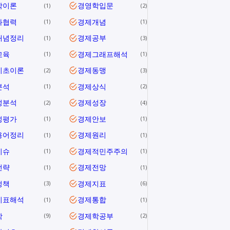
학이론
경영학입문
1
2
과협력
경제개념
1
1
개념정리
경제공부
1
3
교육
경제그래프해석
1
1
기초이론
경제동맹
2
3
분석
경제상식
1
2
성분석
경제성장
2
4
성평가
경제안보
1
1
용어정리
경제원리
1
1
이슈
경제적민주주의
1
1
전략
경제전망
1
1
정책
경제지표
3
6
지표해석
경제통합
1
1
학
경제학공부
9
2