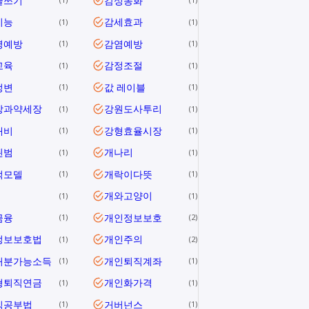
글쓰기
감성동화
지능
감세효과
1
1
병예방
감염예방
1
1
교육
감정조절
1
1
정변
값 레이블
1
1
장과약세장
강원도사투리
1
1
대비
강형효율시장
1
1
된범
개나리
1
1
적모델
개락이다뜻
1
1
개와고양이
1
1
금융
개인정보보호
1
2
정보보호법
개인주의
1
2
처분가능소득
개인퇴직계좌
1
1
형퇴직연금
개인화가격
1
1
식공부법
거버넌스
1
1