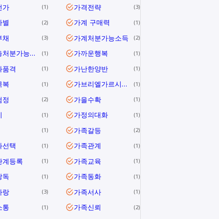
전가
가격전략
1
3
차별
가계 구매력
2
1
부채
가계처분가능소득
3
2
가계총처분가능소득
가까운행복
1
1
과품격
가난한양반
1
1
극복
가브리엘가르시아마르케스
1
1
검정
가을수확
2
1
미
가정의대화
1
1
가족갈등
1
2
과선택
가족관계
1
1
관계등록
가족교육
1
1
낭독
가족동화
1
1
사랑
가족서사
3
1
소통
가족신뢰
1
2