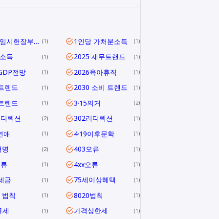
1919 임시헌장부터 헌법 제1조까지
1인당 가처분소득
1
1
당소득
2025 재무트랜드
1
1
5GDP전망
2026육아휴직
1
1
6트렌드
2030 소비 트렌드
1
1
0트렌드
3·15의거
1
2
리디렉션
302리디렉션
2
1
연애
4·19이후문학
1
1
혁명
403오류
2
1
오류
4xx오류
1
1
1세금
75세이상혜택
1
1
0 법칙
8020법칙
1
1
규제
가격상한제
1
1