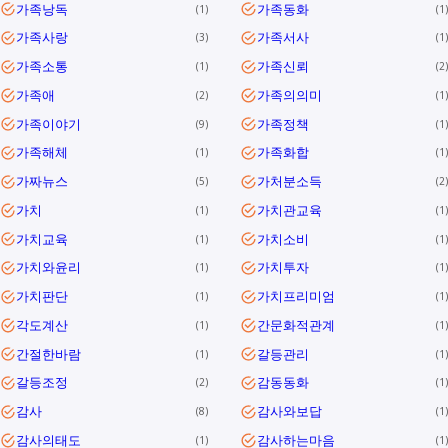
가족낭독
가족동화
1
1
가족사랑
가족서사
3
1
가족소통
가족신뢰
1
2
가족애
가족의의미
2
1
가족이야기
가족정책
9
1
가족해체
가족화합
1
1
가짜뉴스
가처분소득
5
2
가치
가치관교육
1
1
가치교육
가치소비
1
1
가치와윤리
가치투자
1
1
가치판단
가치프리미엄
1
1
각도계산
간문화적관계
1
1
간절한바람
갈등관리
1
1
갈등조정
감동동화
2
1
감사
감사와보답
8
1
감사의태도
감사하는마음
1
1