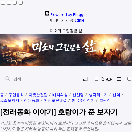
Powered by Blogger
테마 이미지 제공:
Igniel
미소의 그림같은 삶
0
홈
구연동화
따뜻한결말
배려의힘
산신령
생각해보기
선의
요술보자기
전래동화
지혜로운해결
한국옛이야기
호랑이
자본과 예산
[전래동화 이야기] 호랑이가 준 보자기
정치와행정
SEO
가난한 총각의 따뜻한 말 한마디가 호랑이와 산신령의 마음을 움직입니다. 요술
다문화
생활정보
보자기로 얻은 지혜와 행동이 복이 되는 전래동화 구연버전.
생각해보기