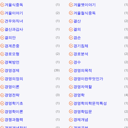
겨울식중독
겨울옛이야기
1
1
겨울이야기
겨울철식중독
2
1
견우와직녀
결산
1
2
결산과감사
결의
1
1
결의안
겸손
1
6
경계존중
경기침체
1
1
경로모형
경로분석
2
2
경북방언
경수
1
2
경영경제
경영의목적
39
1
경영의정의
경영이란무엇인가
1
1
경영이론
경영자역할
1
1
경영전략
경영학
3
4
경영학기초
경영학의학문적특성
1
1
경영학이론
경영학입문
1
2
경쟁과협력
경제개념
1
1
경제개념정리
경제공부
1
3