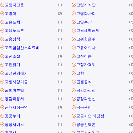
고령자고용
고령자식단
1
1
고령화
고령화사회
3
2
고슴도치
고열증상
1
2
고용노동부
고용세액공제
1
1
고용정책
고위험음주
1
1
고위험임산부의료비
고유어수사
1
1
고전소설
고전이론
3
1
고전읽기
고정가격제
1
1
고정관념깨기
고향
1
1
고향사랑기금
곱셈공식
1
1
곱의미분법
공감과성장
1
1
공감과용서
공감과헌신
1
1
공개시장운영
공공관리
3
1
공공누리
공공사업 타당성
1
1
공공서비스
공공선택론
1
2
공공성
공공시설입지
1
1