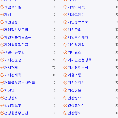
개념적모델
개락이다뜻
1
1
개암
개와고양이
1
1
개인금융
개인정보보호
1
2
개인정보보호법
개인주의
1
2
개인처분가능소득
개인퇴직계좌
1
1
개인형퇴직연금
개인화가격
1
1
객관식공부법
거버넌스
1
1
거시건전성
거시건전성정책
2
1
거시경제
거시경제분석
7
1
거시경제학
거울소동
4
1
거울을처음본사람들
거인이야기
1
1
거짓말
거짓정보
1
1
건강상식
건강정보
1
2
건강한노후
건강한외식
1
1
건강한음주습관
건강행태
1
1