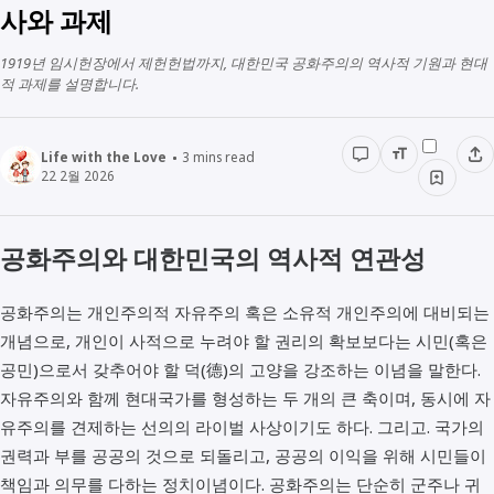
다문화
생활정보
사와 과제
생각해보기
경영경제
전래동화
1919년 임시헌장에서 제헌헌법까지, 대한민국 공화주의의 역사적 기원과 현대
STUDY
적 과제를 설명합니다.
인물정보
우리동네이야기
데이터관리
책리뷰
Life with the Love
3
mins read
22 2월 2026
용어공부
공화주의와 대한민국의 역사적 연관성
공화주의는 개인주의적 자유주의 혹은 소유적 개인주의에 대비되는
개념으로, 개인이 사적으로 누려야 할 권리의 확보보다는 시민(혹은
공민)으로서 갖추어야 할 덕(德)의 고양을 강조하는 이념을 말한다.
자유주의와 함께 현대국가를 형성하는 두 개의 큰 축이며, 동시에 자
유주의를 견제하는 선의의 라이벌 사상이기도 하다. 그리고. 국가의
권력과 부를 공공의 것으로 되돌리고, 공공의 이익을 위해 시민들이
책임과 의무를 다하는 정치이념이다. 공화주의는 단순히 군주나 귀