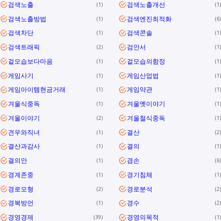
검색노출
검색노출개선
1
1
검색노출방법
검색엔진최적화
1
6
검색차단
검색콘솔
1
1
검색트래픽
검안서
2
1
겉모습보다마음
겉모습의함정
1
1
게임사기
게임산업법
1
1
게임아이템현금거래
게임약관
1
1
겨울식중독
겨울옛이야기
1
1
겨울이야기
겨울철식중독
2
1
견우와직녀
결산
1
2
결산과감사
결의
1
1
결의안
겸손
1
6
경계존중
경기침체
1
1
경로모형
경로분석
2
2
경북방언
경수
1
2
경영경제
경영의목적
39
1