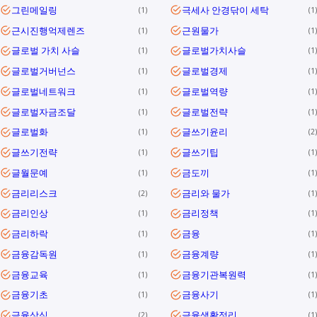
그린메일링
극세사 안경닦이 세탁
1
1
근시진행억제렌즈
근원물가
1
1
글로벌 가치 사슬
글로벌가치사슬
1
1
글로벌거버넌스
글로벌경제
1
1
글로벌네트워크
글로벌역량
1
1
글로벌자금조달
글로벌전략
1
1
글로벌화
글쓰기윤리
1
2
글쓰기전략
글쓰기팁
1
1
글월문예
금도끼
1
1
금리리스크
금리와 물가
2
1
금리인상
금리정책
1
1
금리하락
금융
1
1
금융감독원
금융계량
1
1
금융교육
금융기관복원력
1
1
금융기초
금융사기
1
1
금융상식
금융생활정리
2
1