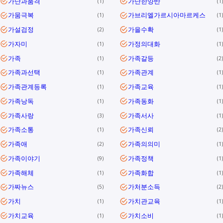
가난과품격
가난한양반
1
1
가뭄극복
가브리엘가르시아마르케스
1
1
가설검정
가을수확
2
1
가자미
가정의대화
1
1
가족
가족갈등
1
2
가족과선택
가족관계
1
1
가족관계등록
가족교육
1
1
가족낭독
가족동화
1
1
가족사랑
가족서사
3
1
가족소통
가족신뢰
1
2
가족애
가족의의미
2
1
가족이야기
가족정책
9
1
가족해체
가족화합
1
1
가짜뉴스
가처분소득
5
2
가치
가치관교육
1
1
가치교육
가치소비
1
1