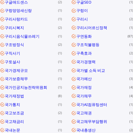
구글애드센스
구글SEO
2
1
구렁덩덩새신랑
구렁이
1
1
구리사랑카드
구리시
1
2
구리시복지
구리시어르신정책
2
1
구리시음식물쓰레기
구연동화
1
87
구조방정식
구조적불평등
2
1
구직사기
구축효과
1
2
구토설사
국가경쟁력
1
1
국가경제규모
국가별 소득 비교
1
1
국가보증채무
국가예산
1
3
국가인공지능전략위원회
국가재정
1
4
국가재정법
국가채무
8
4
국가통치
국가AI컴퓨팅센터
1
1
국고보조금
국고채권
2
1
국고채금리
국고채무부담행위
1
1
국내논문
국내총생산
1
2