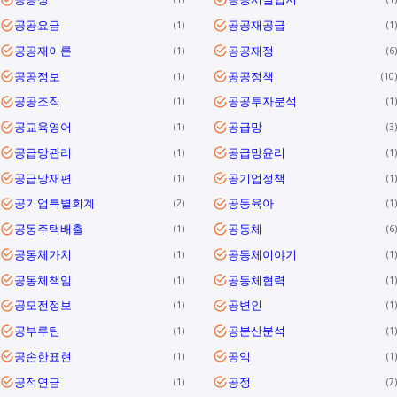
공공요금
공공재공급
1
1
공공재이론
공공재정
1
6
공공정보
공공정책
1
10
공공조직
공공투자분석
1
1
공교육영어
공급망
1
3
공급망관리
공급망윤리
1
1
공급망재편
공기업정책
1
1
공기업특별회계
공동육아
2
1
공동주택배출
공동체
1
6
공동체가치
공동체이야기
1
1
공동체책임
공동체협력
1
1
공모전정보
공변인
1
1
공부루틴
공분산분석
1
1
공손한표현
공익
1
1
공적연금
공정
1
7