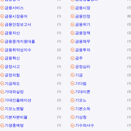
금융서비스
금융시장
1
7
금융시장용어
금융안정
1
8
금융안정보고서
금융위기
1
3
금융자산
금융정책
1
2
금융중개지원대출
금융채무
1
1
금융취약성지수
금융투자
2
1
금융혁신
금주
1
1
긍정사고
긍정심리
1
1
긍정의힘
기금
1
2
기금제도
기다림
1
1
기대와실망
기대이론
1
3
기대인플레이션
기모노
2
1
기모노렌탈
기본소득
1
1
기본자본비율
기상청
1
1
기생충예방
기수와서수
1
1