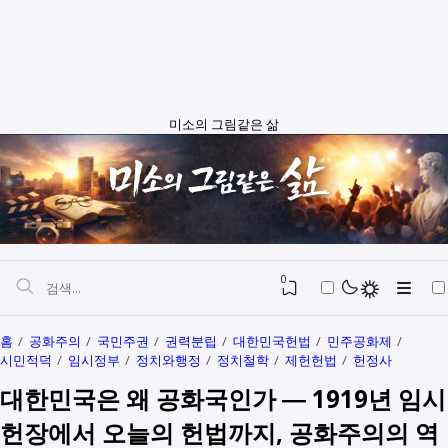
미소의 그림같은 삶
0
홈
공화주의
국민주권
권력분립
대한민국헌법
민주공화제
시민적덕
임시정부
정치와행정
정치철학
제헌헌법
헌정사
자본과 예산
대한민국은 왜 공화국인가 ― 1919년 임시
정치와행정
SEO
헌장에서 오늘의 헌법까지, 공화주의의 역