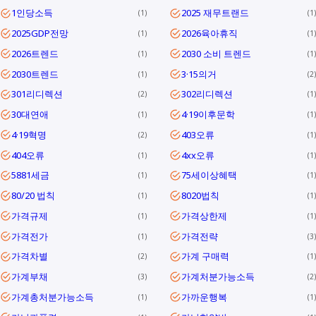
1인당소득
2025 재무트랜드
1
1
2025GDP전망
2026육아휴직
1
1
2026트렌드
2030 소비 트렌드
1
1
2030트렌드
3·15의거
1
2
301리디렉션
302리디렉션
2
1
30대연애
4·19이후문학
1
1
4·19혁명
403오류
2
1
404오류
4xx오류
1
1
5881세금
75세이상혜택
1
1
80/20 법칙
8020법칙
1
1
가격규제
가격상한제
1
1
가격전가
가격전략
1
3
가격차별
가계 구매력
2
1
가계부채
가계처분가능소득
3
2
가계총처분가능소득
가까운행복
1
1