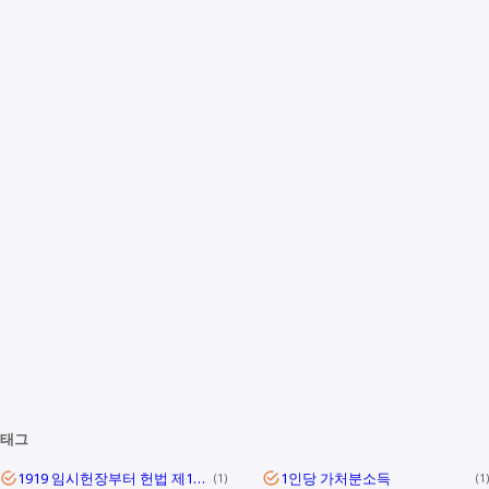
태그
1919 임시헌장부터 헌법 제1조까지
1인당 가처분소득
1
1