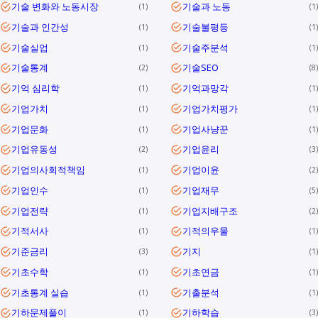
기술 변화와 노동시장
기술과 노동
1
1
기술과 인간성
기술불평등
1
1
기술실업
기술주분석
1
1
기술통계
기술SEO
2
8
기억 심리학
기억과망각
1
1
기업가치
기업가치평가
1
1
기업문화
기업사냥꾼
1
1
기업유동성
기업윤리
2
3
기업의사회적책임
기업이윤
1
2
기업인수
기업재무
1
5
기업전략
기업지배구조
1
2
기적서사
기적의우물
1
1
기준금리
기지
3
1
기초수학
기초연금
1
1
기초통계 실습
기출분석
1
1
기하문제풀이
기하학습
1
3