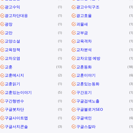
광고수익
광고수익구조
1
1
광고차단대응
광고효율
1
1
광장
괴물새
1
1
교만
교부금
1
1
교양소설
교육격차
1
1
교육정책
교차분석
1
1
교차오염
교차오염 예방
1
1
교훈
교훈동화
13
18
교훈메시지
교훈이야기
2
6
교훈읽기
교훈있는동화
1
3
교훈있는이야기
구간표기
5
1
구간형변수
구글검색노출
1
1
구글봇차단
구글블로거SEO
1
1
구글사이트맵
구글색인
1
6
구글서치콘솔
구글스칼라
3
1