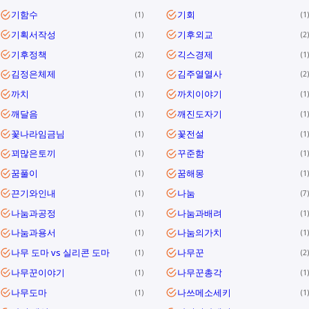
기함수
기회
1
1
기획서작성
기후외교
1
2
기후정책
긱스경제
2
1
김정은체제
김주열열사
1
2
까치
까치이야기
1
1
깨달음
깨진도자기
1
1
꽃나라임금님
꽃전설
1
1
꾀많은토끼
꾸준함
1
1
꿈풀이
꿈해몽
1
1
끈기와인내
나눔
1
7
나눔과공정
나눔과배려
1
1
나눔과용서
나눔의가치
1
1
나무 도마 vs 실리콘 도마
나무꾼
1
2
나무꾼이야기
나무꾼총각
1
1
나무도마
나쓰메소세키
1
1