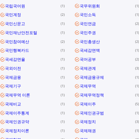
국립국어원
국무위원회
1
1
국민계정
국민소득
2
1
국민신문고
국민연금
1
2
국민재난안전포털
국민주권
1
1
국민참여예산
국민총생산
2
2
국민행복카드
국세감면액
1
1
국세감면율
국어공부
1
2
국외이전
국제관계
1
3
국제금융
국제금융규제
1
1
국제기구
국제무역
1
1
국제무역 이론
국제무역정책
1
1
국제비교
국제이주
1
5
국제이주통계
국제인권규범
1
1
국제인권규약
국제정치
1
3
국제정치이론
국제채권
1
1