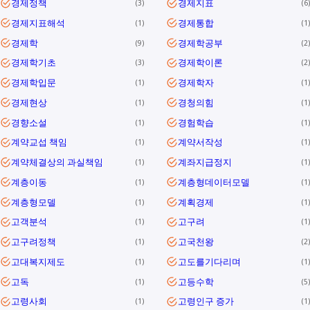
경제정책
경제지표
3
6
경제지표해석
경제통합
1
1
경제학
경제학공부
9
2
경제학기초
경제학이론
3
2
경제학입문
경제학자
1
1
경제현상
경청의힘
1
1
경향소설
경험학습
1
1
계약교섭 책임
계약서작성
1
1
계약체결상의 과실책임
계좌지급정지
1
1
계층이동
계층형데이터모델
1
1
계층형모델
계획경제
1
1
고객분석
고구려
1
1
고구려정책
고국천왕
1
2
고대복지제도
고도를기다리며
1
1
고독
고등수학
1
5
고령사회
고령인구 증가
1
1