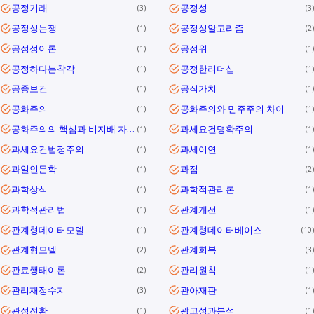
공정거래
공정성
3
3
공정성논쟁
공정성알고리즘
1
2
공정성이론
공정위
1
1
공정하다는착각
공정한리더십
1
1
공중보건
공직가치
1
1
공화주의
공화주의와 민주주의 차이
1
1
공화주의의 핵심과 비지배 자유를 통해 대한민국 민주공화국의 의미와 과제를 정리합니다.
과세요건명확주의
1
1
과세요건법정주의
과세이연
1
1
과일인문학
과점
1
2
과학상식
과학적관리론
1
1
과학적관리법
관계개선
1
1
관계형데이터모델
관계형데이터베이스
1
10
관계형모델
관계회복
2
3
관료행태이론
관리원칙
2
1
관리재정수지
관아재판
3
1
관점전환
광고성과분석
1
1