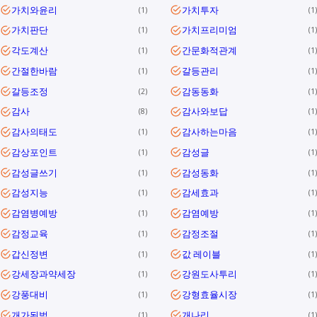
가치와윤리
가치투자
1
1
가치판단
가치프리미엄
1
1
각도계산
간문화적관계
1
1
간절한바람
갈등관리
1
1
갈등조정
감동동화
2
1
감사
감사와보답
8
1
감사의태도
감사하는마음
1
1
감상포인트
감성글
1
1
감성글쓰기
감성동화
1
1
감성지능
감세효과
1
1
감염병예방
감염예방
1
1
감정교육
감정조절
1
1
갑신정변
값 레이블
1
1
강세장과약세장
강원도사투리
1
1
강풍대비
강형효율시장
1
1
개가된범
개나리
1
1