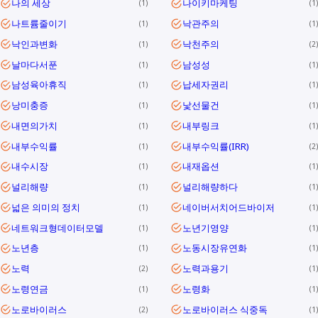
나의 세상
나이키마케팅
1
1
나트륨줄이기
낙관주의
1
1
낙인과변화
낙천주의
1
2
날마다서푼
남성성
1
1
남성육아휴직
납세자권리
1
1
낭미충증
낯선물건
1
1
내면의가치
내부링크
1
1
내부수익률
내부수익률(IRR)
1
2
내수시장
내재옵션
1
1
널리해량
널리해량하다
1
1
넓은 의미의 정치
네이버서치어드바이저
1
1
네트워크형데이터모델
노년기영양
1
1
노년층
노동시장유연화
1
1
노력
노력과용기
2
1
노령연금
노령화
1
1
노로바이러스
노로바이러스 식중독
2
1