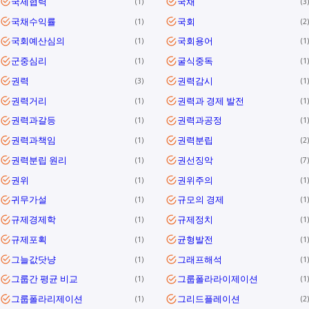
국제협력
국채
1
3
국채수익률
국회
1
2
국회예산심의
국회용어
1
1
군중심리
굴식중독
1
1
권력
권력감시
3
1
권력거리
권력과 경제 발전
1
1
권력과갈등
권력과공정
1
1
권력과책임
권력분립
1
2
권력분립 원리
권선징악
1
7
권위
권위주의
1
1
귀무가설
규모의 경제
1
1
규제경제학
규제정치
1
1
규제포획
균형발전
1
1
그늘값닷냥
그래프해석
1
1
그룹간 평균 비교
그룹폴라라이제이션
1
1
그룹폴라리제이션
그리드플레이션
1
2