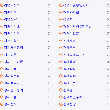
경영의정의
경영이란무엇인가
1
1
경영이론
경영자역할
1
1
경영전략
경영학
3
4
경영학기초
경영학의학문적특성
1
1
경영학이론
경영학입문
1
2
경쟁과협력
경제개념
1
1
경제개념정리
경제공부
1
3
경제교육
경제그래프해석
1
1
경제기초이론
경제동맹
2
3
경제분석
경제상식
1
2
경제성분석
경제성장
2
4
경제성평가
경제안보
1
1
경제용어정리
경제원리
1
1
경제이슈
경제적민주주의
1
1
경제전략
경제전망
1
1