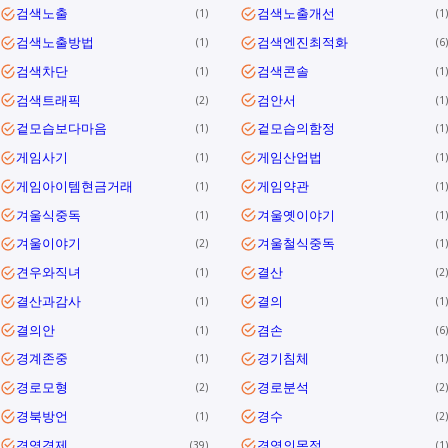
검색노출
검색노출개선
1
1
검색노출방법
검색엔진최적화
1
6
검색차단
검색콘솔
1
1
검색트래픽
검안서
2
1
겉모습보다마음
겉모습의함정
1
1
게임사기
게임산업법
1
1
게임아이템현금거래
게임약관
1
1
겨울식중독
겨울옛이야기
1
1
겨울이야기
겨울철식중독
2
1
견우와직녀
결산
1
2
결산과감사
결의
1
1
결의안
겸손
1
6
경계존중
경기침체
1
1
경로모형
경로분석
2
2
경북방언
경수
1
2
경영경제
경영의목적
39
1