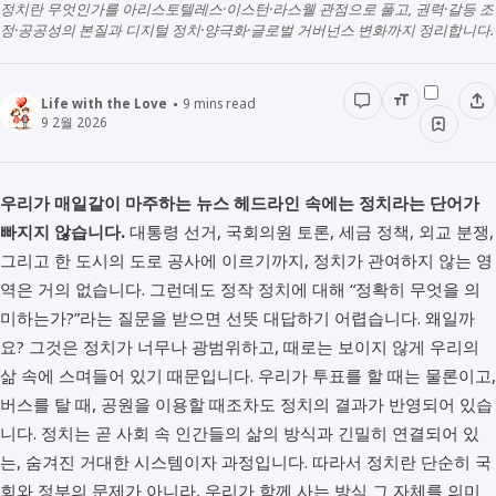
다문화
생활정보
정치란 무엇인가를 아리스토텔레스·이스턴·라스웰 관점으로 풀고, 권력·갈등 조
생각해보기
정·공공성의 본질과 디지털 정치·양극화·글로벌 거버넌스 변화까지 정리합니다.
경영경제
전래동화
STUDY
인물정보
우리동네이야기
Life with the Love
9
mins read
데이터관리
9 2월 2026
책리뷰
용어공부
우리가 매일같이 마주하는 뉴스 헤드라인 속에는 정치라는 단어가
빠지지 않습니다.
대통령 선거, 국회의원 토론, 세금 정책, 외교 분쟁,
그리고 한 도시의 도로 공사에 이르기까지, 정치가 관여하지 않는 영
역은 거의 없습니다. 그런데도 정작 정치에 대해 “정확히 무엇을 의
미하는가?”라는 질문을 받으면 선뜻 대답하기 어렵습니다. 왜일까
요? 그것은 정치가 너무나 광범위하고, 때로는 보이지 않게 우리의
삶 속에 스며들어 있기 때문입니다. 우리가 투표를 할 때는 물론이고,
버스를 탈 때, 공원을 이용할 때조차도 정치의 결과가 반영되어 있습
니다. 정치는 곧 사회 속 인간들의 삶의 방식과 긴밀히 연결되어 있
는, 숨겨진 거대한 시스템이자 과정입니다. 따라서 정치란 단순히 국
회와 정부의 문제가 아니라, 우리가 함께 사는 방식 그 자체를 의미