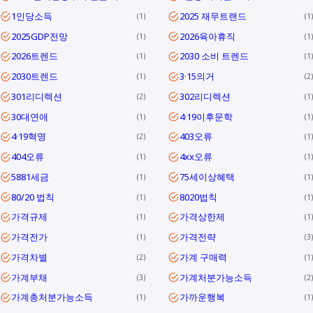
1인당소득
2025 재무트랜드
1
1
2025GDP전망
2026육아휴직
1
1
2026트렌드
2030 소비 트렌드
1
1
2030트렌드
3·15의거
1
2
301리디렉션
302리디렉션
2
1
30대연애
4·19이후문학
1
1
4·19혁명
403오류
2
1
404오류
4xx오류
1
1
5881세금
75세이상혜택
1
1
80/20 법칙
8020법칙
1
1
가격규제
가격상한제
1
1
가격전가
가격전략
1
3
가격차별
가계 구매력
2
1
가계부채
가계처분가능소득
3
2
가계총처분가능소득
가까운행복
1
1