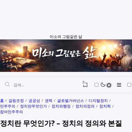
미소의 그림같은 삶
0
홈
갈등조정
공공성
권력
글로벌거버넌스
디지털정치
민주주의
정치란무엇인가
정치와행정
정치의정의
정치학
자본과 예산
참여민주주의
정치란 무엇인가? – 정치의 정의와 본질
정치와행정
SEO