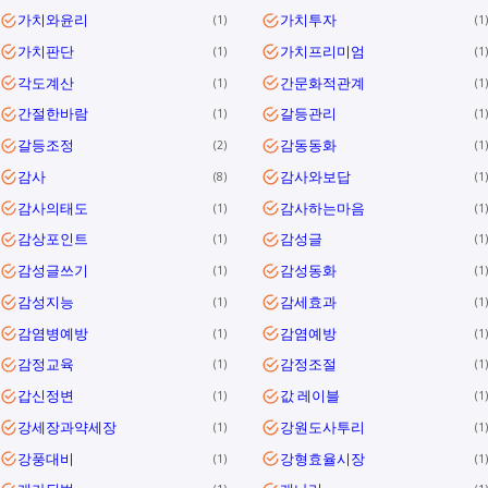
가치와윤리
가치투자
1
1
가치판단
가치프리미엄
1
1
각도계산
간문화적관계
1
1
간절한바람
갈등관리
1
1
갈등조정
감동동화
2
1
감사
감사와보답
8
1
감사의태도
감사하는마음
1
1
감상포인트
감성글
1
1
감성글쓰기
감성동화
1
1
감성지능
감세효과
1
1
감염병예방
감염예방
1
1
감정교육
감정조절
1
1
갑신정변
값 레이블
1
1
강세장과약세장
강원도사투리
1
1
강풍대비
강형효율시장
1
1