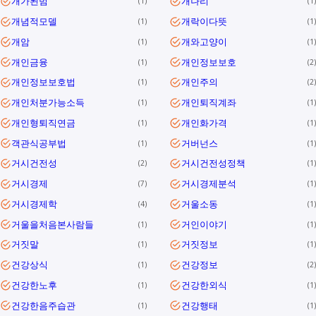
개가된범
개나리
1
1
개념적모델
개락이다뜻
1
1
개암
개와고양이
1
1
개인금융
개인정보보호
1
2
개인정보보호법
개인주의
1
2
개인처분가능소득
개인퇴직계좌
1
1
개인형퇴직연금
개인화가격
1
1
객관식공부법
거버넌스
1
1
거시건전성
거시건전성정책
2
1
거시경제
거시경제분석
7
1
거시경제학
거울소동
4
1
거울을처음본사람들
거인이야기
1
1
거짓말
거짓정보
1
1
건강상식
건강정보
1
2
건강한노후
건강한외식
1
1
건강한음주습관
건강행태
1
1