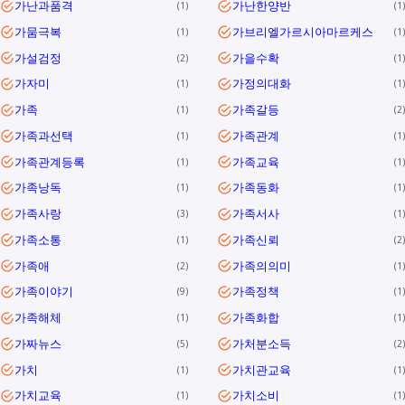
가난과품격
가난한양반
1
1
가뭄극복
가브리엘가르시아마르케스
1
1
가설검정
가을수확
2
1
가자미
가정의대화
1
1
가족
가족갈등
1
2
가족과선택
가족관계
1
1
가족관계등록
가족교육
1
1
가족낭독
가족동화
1
1
가족사랑
가족서사
3
1
가족소통
가족신뢰
1
2
가족애
가족의의미
2
1
가족이야기
가족정책
9
1
가족해체
가족화합
1
1
가짜뉴스
가처분소득
5
2
가치
가치관교육
1
1
가치교육
가치소비
1
1