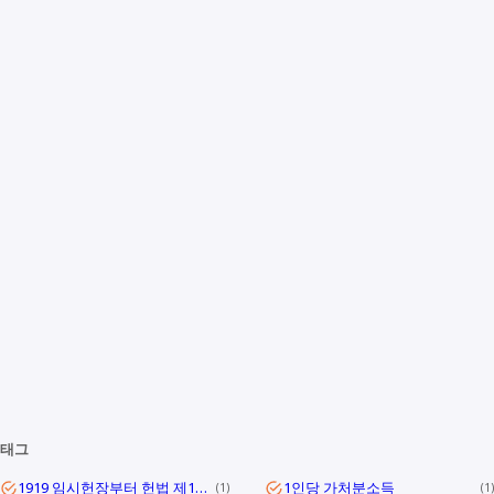
태그
1919 임시헌장부터 헌법 제1조까지
1인당 가처분소득
1
1