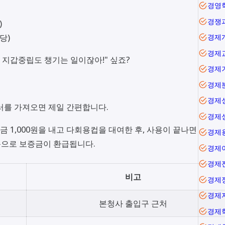
경영
경쟁
)
당)
경제
경제
 지갑중립도 챙기는 일이잖아!" 싶죠?
경제
경제
경제
러를 가져오면 제일 간편합니다.
경제
금 1,000원을 내고 다회용컵을 대여한 후, 사용이 끝나면
경제
동으로 보증금이 환급됩니다.
경제
경제
비고
경제
경제
본청사 출입구 근처
경제