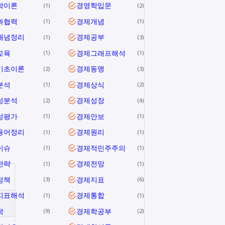
학이론
경영학입문
1
2
과협력
경제개념
1
1
개념정리
경제공부
1
3
교육
경제그래프해석
1
1
기초이론
경제동맹
2
3
분석
경제상식
1
2
성분석
경제성장
2
4
성평가
경제안보
1
1
용어정리
경제원리
1
1
이슈
경제적민주주의
1
1
전략
경제전망
1
1
정책
경제지표
3
6
지표해석
경제통합
1
1
학
경제학공부
9
2