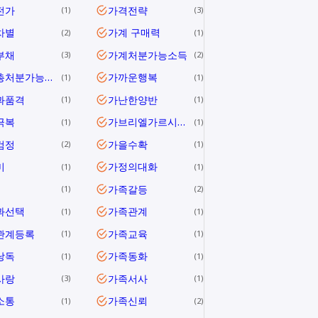
전가
가격전략
1
3
차별
가계 구매력
2
1
부채
가계처분가능소득
3
2
가계총처분가능소득
가까운행복
1
1
과품격
가난한양반
1
1
극복
가브리엘가르시아마르케스
1
1
검정
가을수확
2
1
미
가정의대화
1
1
가족갈등
1
2
과선택
가족관계
1
1
관계등록
가족교육
1
1
낭독
가족동화
1
1
사랑
가족서사
3
1
소통
가족신뢰
1
2