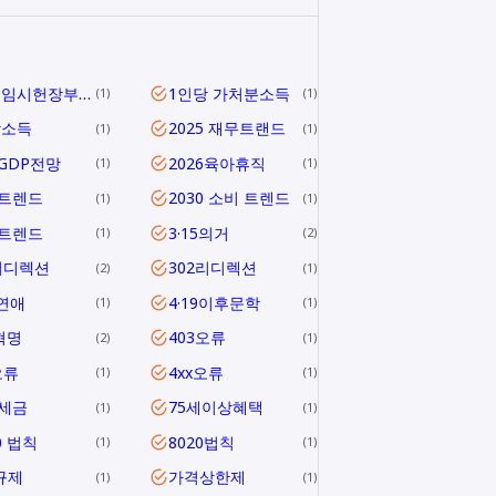
1919 임시헌장부터 헌법 제1조까지
1인당 가처분소득
1
1
당소득
2025 재무트랜드
1
1
5GDP전망
2026육아휴직
1
1
6트렌드
2030 소비 트렌드
1
1
0트렌드
3·15의거
1
2
리디렉션
302리디렉션
2
1
연애
4·19이후문학
1
1
9혁명
403오류
2
1
오류
4xx오류
1
1
1세금
75세이상혜택
1
1
0 법칙
8020법칙
1
1
규제
가격상한제
1
1