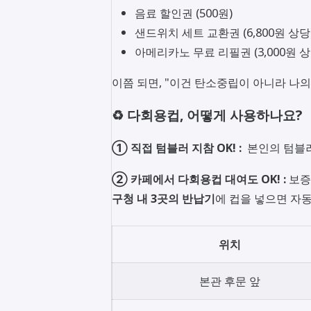
음료 할인권 (500원)
샌드위치 세트 교환권 (6,800원 상당
아메리카노 무료 리필권 (3,000원 상
이쯤 되면, "이건 탄소중립이 아니라 나의
♻️ 다회용컵, 어떻게 사용하나요?
① 직접 텀블러 지참 OK! :
본인의 텀블
② 카페에서 다회용컵 대여도 OK! :
보증
구청 내 3곳의 반납기
에 컵을 넣으면 자
위치
본관 후문 앞