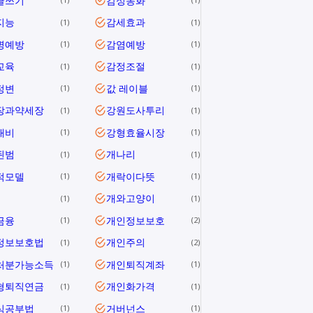
글쓰기
감성동화
지능
감세효과
1
1
병예방
감염예방
1
1
교육
감정조절
1
1
정변
값 레이블
1
1
장과약세장
강원도사투리
1
1
대비
강형효율시장
1
1
된범
개나리
1
1
적모델
개락이다뜻
1
1
개와고양이
1
1
금융
개인정보보호
1
2
정보보호법
개인주의
1
2
처분가능소득
개인퇴직계좌
1
1
형퇴직연금
개인화가격
1
1
식공부법
거버넌스
1
1