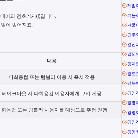
데이의 전초기지(!)입니다.
겨울
한 일이 벌어지죠.
겨울
견우
결산
결의
내용
경계
경로
다회용컵 또는 텀블러 이용 시 즉시 적용
경북
테이크아웃 시 다회용컵 이용자에게 쿠키 제공
경영
경영
다회용컵 또는 텀블러 사용자를 대상으로 추첨 진행
경영
경영
경영