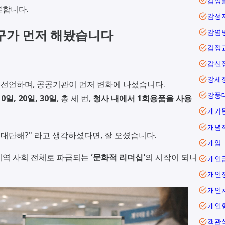
감성
분합니다.
감성
원구가 먼저 해봤습니다
감염
감정
갑신
강세
선언하며, 공공기관이 먼저 변화에 나섰습니다.
강풍
0일, 20일, 30일
, 총 세 번,
청사 내에서 1회용품을 사용
개가
개념
게 대단해?" 라고 생각하셨다면, 잘 오셨습니다.
개암
지역 사회 전체로 파급되는
‘문화적 리더십'
의 시작이 되니
개인
개인
개인
개인
객관