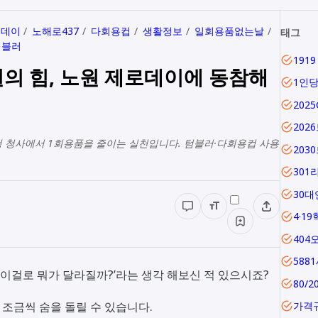
로데이
노해로437
다회용컵
생활정보
일회용품없는날
태그
텀블러
0원의 힘, 노원 제로데이에 동참해
1인
202
202
 구청 청사에서 1회용품을 줄이는 실천입니다. 텀블러·다회용컵 사용
203
301
30대
4·1
404
588
‘이걸로 뭐가 달라질까?’라는 생각 해보신 적 있으시죠?
80/2
 조금씩 숨을 돌릴 수 있습니다.
가격