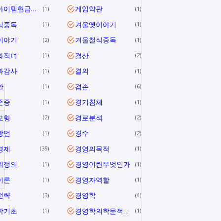
게임아이템현금거래
게임약관
1
1
식중독
겨울옛이야기
1
1
이야기
겨울철식중독
2
1
와직녀
결산
1
2
과감사
결의
1
1
안
겸손
1
6
존중
경기침체
1
1
모형
경로분석
2
2
방언
경수
1
2
경제
경영의목적
39
1
의정의
경영이란무엇인가
1
1
이론
경영자역할
1
1
전략
경영학
3
4
학기초
경영학의학문적특성
1
1