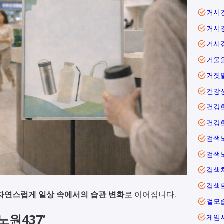
거시
거시
거시
거짓
건강
건강
건강
검색
검색
검색
검색
자연스럽게 일상 속에서의 습관 변화
로 이어집니다.
겉모
노원437’
게임