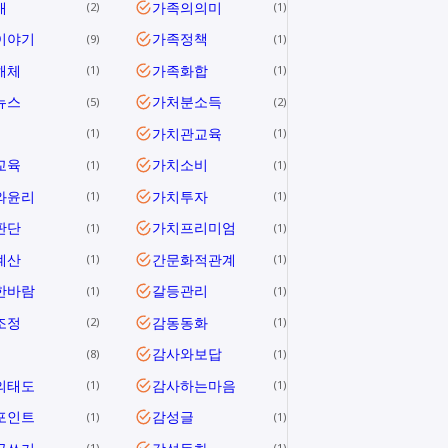
애
가족의의미
2
1
이야기
가족정책
9
1
해체
가족화합
1
1
뉴스
가처분소득
5
2
가치관교육
1
1
교육
가치소비
1
1
와윤리
가치투자
1
1
판단
가치프리미엄
1
1
계산
간문화적관계
1
1
한바람
갈등관리
1
1
조정
감동동화
2
1
감사와보답
8
1
의태도
감사하는마음
1
1
포인트
감성글
1
1
1
1