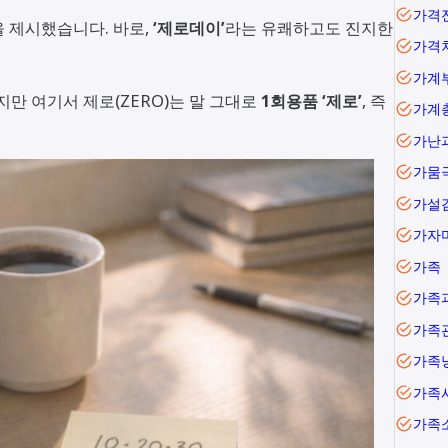
가격
 제시했습니다. 바로,
‘제로데이’
라는 유쾌하고도 진지한
가격
가계
지만 여기서 제로(ZERO)는 말 그대로
1회용품 ‘제로’
, 즉
가난
가뭄
가설
가자
가족
가족
가족
가족
가족
가족