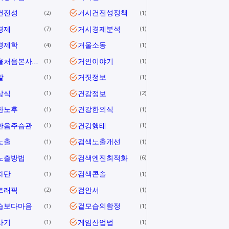
건전성
거시건전성정책
2
1
경제
거시경제분석
7
1
경제학
거울소동
4
1
거울을처음본사람들
거인이야기
1
1
말
거짓정보
1
1
상식
건강정보
1
2
한노후
건강한외식
1
1
한음주습관
건강행태
1
1
노출
검색노출개선
1
1
노출방법
검색엔진최적화
1
6
차단
검색콘솔
1
1
트래픽
검안서
2
1
습보다마음
겉모습의함정
1
1
사기
게임산업법
1
1