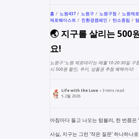
홈
노원437
노원구
노원구청
노원제
제로웨이스트
친환경캠페인
탄소중립
🌏 지구를 살리는 50
요!
노원구 ‘노원 제로데이’는 매월 10·20·30일
시 500원 할인, 쿠키, 상품권 추첨 혜택까지!
Life with the Love
3
mins read
5 2월 2026
아침마다 들고 나오는 텀블러, 한 번쯤은 
사실, 지구는 그런 ‘작은 질문’ 하나하나로