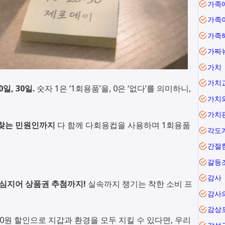
가족
가족
가족
가짜
가치
가치
0일, 30일.
숫자 1은 ‘1회용품’을, 0은 ‘없다’를 의미하니,
가치
가치
 찾는 민원인까지
다 함께 다회용컵을 사용하며 1회용품
각도
간절
갈등
감사
, 심지어 상품권 추첨까지!
실속까지 챙기는 착한 소비 프
감사
감상
00원 할인으로 지갑과 환경을 모두 지킬 수 있다면, 우리