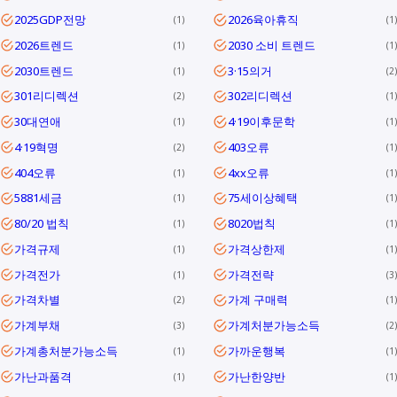
2025GDP전망
2026육아휴직
1
1
2026트렌드
2030 소비 트렌드
1
1
2030트렌드
3·15의거
1
2
301리디렉션
302리디렉션
2
1
30대연애
4·19이후문학
1
1
4·19혁명
403오류
2
1
404오류
4xx오류
1
1
5881세금
75세이상혜택
1
1
80/20 법칙
8020법칙
1
1
가격규제
가격상한제
1
1
가격전가
가격전략
1
3
가격차별
가계 구매력
2
1
가계부채
가계처분가능소득
3
2
가계총처분가능소득
가까운행복
1
1
가난과품격
가난한양반
1
1