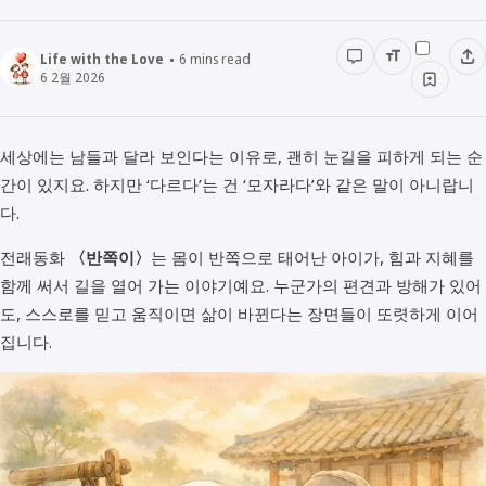
경영경제
전래동화
STUDY
Life with the Love
6
mins read
인물정보
6 2월 2026
우리동네이야기
데이터관리
책리뷰
세상에는 남들과 달라 보인다는 이유로, 괜히 눈길을 피하게 되는 순
용어공부
간이 있지요. 하지만 ‘다르다’는 건 ‘모자라다’와 같은 말이 아니랍니
다.
전래동화
〈반쪽이〉
는 몸이 반쪽으로 태어난 아이가, 힘과 지혜를
함께 써서 길을 열어 가는 이야기예요. 누군가의 편견과 방해가 있어
도, 스스로를 믿고 움직이면 삶이 바뀐다는 장면들이 또렷하게 이어
집니다.