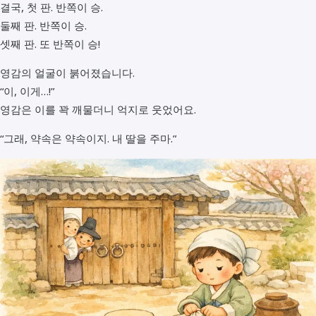
결국, 첫 판. 반쪽이 승.
둘째 판. 반쪽이 승.
셋째 판. 또 반쪽이 승!
영감의 얼굴이 붉어졌습니다.
“이, 이게…!”
영감은 이를 꽉 깨물더니 억지로 웃었어요.
“그래, 약속은 약속이지. 내 딸을 주마.”