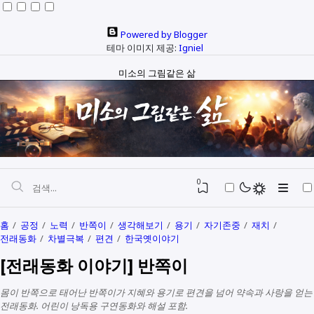
Powered by Blogger
테마 이미지 제공:
Igniel
미소의 그림같은 삶
0
홈
공정
노력
반쪽이
생각해보기
용기
자기존중
재치
전래동화
차별극복
편견
한국옛이야기
자본과 예산
[전래동화 이야기] 반쪽이
정치와행정
SEO
몸이 반쪽으로 태어난 반쪽이가 지혜와 용기로 편견을 넘어 약속과 사랑을 얻는
다문화
생활정보
전래동화. 어린이 낭독용 구연동화와 해설 포함.
생각해보기