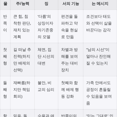
물
주/능력
징
서의 기능
는 메시지
반
큰 힘, 침
‘다름’의
편견을 돌
조건보다 태도
쪽
착한 판단,
상징이자
파하고 약
와 선택이 삶을
이
재치 있는
자기존중
속을 현실
바꾼다는 감각
계획
의 모델
로 만듦
첫
길 떠날 추
체면, 집
차별과 방
“남의 시선”이
째
진력(하지
단 시선의
해를 보여
얼마나 잔인해
형
만 배제의
대변
주는 대비
질 수 있는지
선택)
장치
둘
재빠름(하
불안, 비
첫째와 함
가족 안에서도
째
지만 책임
교의 심리
께 배제 행
공정이 흔들릴
형
회피)
동 강화
수 있음을 보여
줌
할
믿음, 돌
수용과 애
반쪽이의
‘있는 그대로’ 인