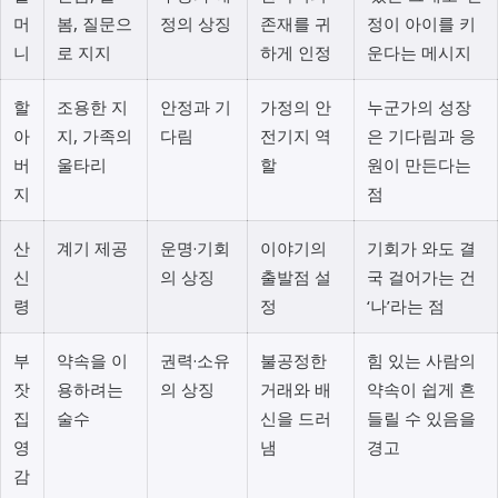
머
봄, 질문으
정의 상징
존재를 귀
정이 아이를 키
니
로 지지
하게 인정
운다는 메시지
할
조용한 지
안정과 기
가정의 안
누군가의 성장
아
지, 가족의
다림
전기지 역
은 기다림과 응
버
울타리
할
원이 만든다는
지
점
산
계기 제공
운명·기회
이야기의
기회가 와도 결
신
의 상징
출발점 설
국 걸어가는 건
령
정
‘나’라는 점
부
약속을 이
권력·소유
불공정한
힘 있는 사람의
잣
용하려는
의 상징
거래와 배
약속이 쉽게 흔
집
술수
신을 드러
들릴 수 있음을
영
냄
경고
감