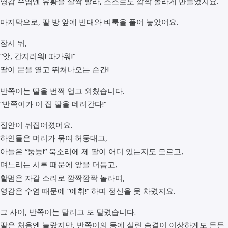
영감 수염엔 유황을 살짝 발라, 스스로도 깜짝 놀라게 만들었지요.
마지막으로, 딸 방 앞에 빈대와 벼룩을 풀어 놓았어요.
잠시 뒤,
“앗, 간지러워! 따가워!”
딸이 문을 열고 뛰쳐나오는 순간!
반쪽이는 딸을 번쩍 업고 외쳤습니다.
“반쪽이가 이 집 딸을 데려간다!”
집안이 뒤집어졌어요.
하인들은 머리가 묶여 허둥대고,
아들은 “둥둥!” 북소리에 제 팔이 어디 있는지도 모르고,
며느리는 시루 때문에 앞을 더듬고,
할멈은 자갈 소리로 깜짝깜짝 놀라며,
영감은 수염 때문에 “에취!” 하며 정신을 못 차렸지요.
그 사이, 반쪽이는 달리고 또 달렸습니다.
딸은 처음엔 놀랐지만, 반쪽이의 등에 실린 숨결이 이상하게도 든든