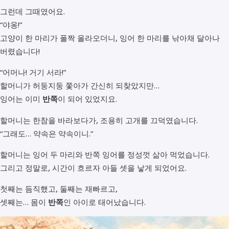
그런데 그때였어요.
“야옹!”
고양이 한 마리가 폴짝 올라오더니, 잉어 한 마리를 낚아채 달아나
버렸습니다!
“어머나! 거기 서라!”
할머니가 허둥지둥 쫓아가 간신히 되찾았지만…
잉어는 이미
반쪽
이 되어 있었지요.
할머니는 한참을 바라보다가, 조용히 고개를 끄덕였습니다.
“그래도… 약속은 약속이니.”
할머니는 잉어 두 마리와 반쪽 잉어를 정성껏 삶아 먹었습니다.
그리고 정말로, 시간이 흐르자 아들 셋을 낳게 되었어요.
첫째는 듬직했고, 둘째는 재빠르고,
셋째는… 몸이
반쪽
인 아이로 태어났습니다.