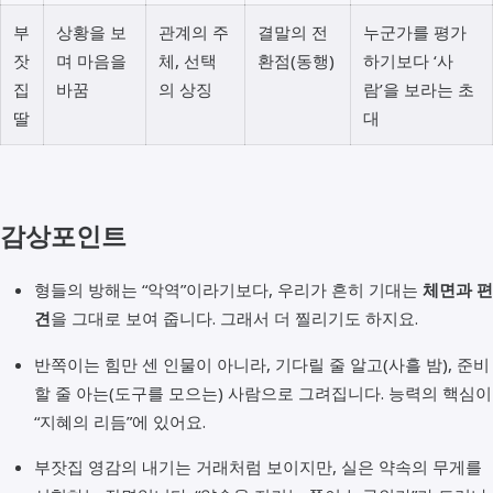
부
상황을 보
관계의 주
결말의 전
누군가를 평가
잣
며 마음을
체, 선택
환점(동행)
하기보다 ‘사
집
바꿈
의 상징
람’을 보라는 초
딸
대
감상포인트
형들의 방해는 “악역”이라기보다, 우리가 흔히 기대는
체면과 편
견
을 그대로 보여 줍니다. 그래서 더 찔리기도 하지요.
반쪽이는 힘만 센 인물이 아니라, 기다릴 줄 알고(사흘 밤), 준비
할 줄 아는(도구를 모으는) 사람으로 그려집니다. 능력의 핵심이
“지혜의 리듬”에 있어요.
부잣집 영감의 내기는 거래처럼 보이지만, 실은 약속의 무게를