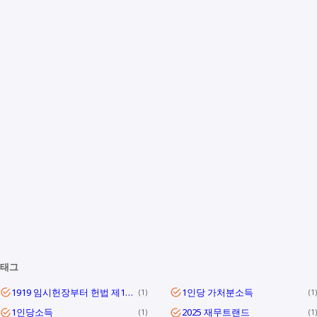
태그
1919 임시헌장부터 헌법 제1조까지
1인당 가처분소득
1
1
1인당소득
2025 재무트랜드
1
1