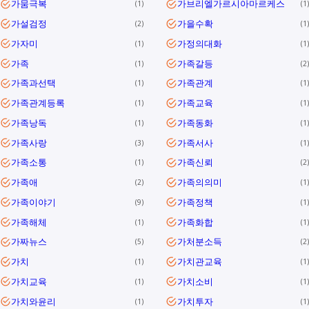
가뭄극복
가브리엘가르시아마르케스
1
1
가설검정
가을수확
2
1
가자미
가정의대화
1
1
가족
가족갈등
1
2
가족과선택
가족관계
1
1
가족관계등록
가족교육
1
1
가족낭독
가족동화
1
1
가족사랑
가족서사
3
1
가족소통
가족신뢰
1
2
가족애
가족의의미
2
1
가족이야기
가족정책
9
1
가족해체
가족화합
1
1
가짜뉴스
가처분소득
5
2
가치
가치관교육
1
1
가치교육
가치소비
1
1
가치와윤리
가치투자
1
1