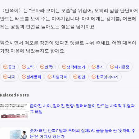
〈반쪽이〉는 “모자라 보이는 모습”을 뒤집어, 오히려 삶을 단단하게
만드는 태도를 보여 주는 이야기입니다. 아이에게는 용기를, 어른에
게는 공정과 편견을 돌아보는 질문을 남기지요.
읽으시면서 떠오른 장면이 있다면 댓글로 나눠 주세요. 어떤 대목이
가장 마음에 남았는지도 함께요.
공정
노력
반쪽이
생각해보기
용기
자기존중
재치
전래동화
차별극복
편견
한국옛이야기
Related Posts
좁아진 시야, 깊어진 편향: 필터버블이 만드는 사회적 위험과
그 해법
숫자 패턴 반복? 밈과 루머의 실체: AI 글을 둘러싼 ‘숫자의 주
문’은 어디서 왔는가