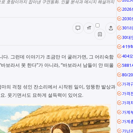
으로 호랑이까지 잡아낸 구연동화. 인물 분석과 메시지 해설까지
202
203
301
30대
4·19
404
니다. 그런데 이야기가 조금만 더 굴러가면, 그 어리숙함
“바보라서 못 한다”가 아니라, “바보라서 남들이 안 떠올
588
80/2
가격
마의 걱정 섞인 잔소리에서 시작된 일이, 엉뚱한 발상과
가격
요. 웃기면서도 묘하게 설득력이 있어요.
가격
가계
가난