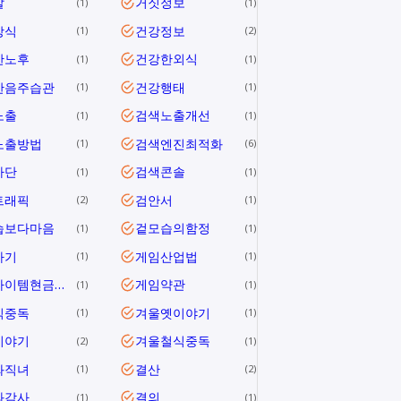
말
거짓정보
1
1
상식
건강정보
1
2
한노후
건강한외식
1
1
한음주습관
건강행태
1
1
노출
검색노출개선
1
1
노출방법
검색엔진최적화
1
6
차단
검색콘솔
1
1
트래픽
검안서
2
1
습보다마음
겉모습의함정
1
1
사기
게임산업법
1
1
게임아이템현금거래
게임약관
1
1
식중독
겨울옛이야기
1
1
이야기
겨울철식중독
2
1
와직녀
결산
1
2
과감사
결의
1
1