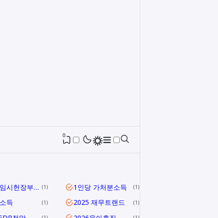
0
1919 임시헌장부터 헌법 제1조까지
1인당 가처분소득
1
1
당소득
2025 재무트랜드
1
1
5GDP전망
2026육아휴직
1
1