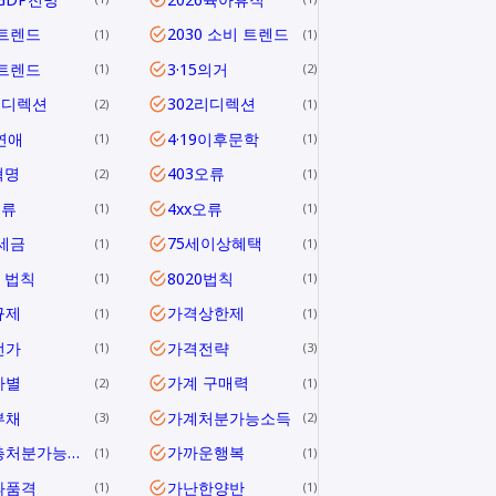
6트렌드
2030 소비 트렌드
1
1
0트렌드
3·15의거
1
2
리디렉션
302리디렉션
2
1
연애
4·19이후문학
1
1
혁명
403오류
2
1
오류
4xx오류
1
1
1세금
75세이상혜택
1
1
0 법칙
8020법칙
1
1
규제
가격상한제
1
1
전가
가격전략
1
3
차별
가계 구매력
2
1
부채
가계처분가능소득
3
2
가계총처분가능소득
가까운행복
1
1
과품격
가난한양반
1
1