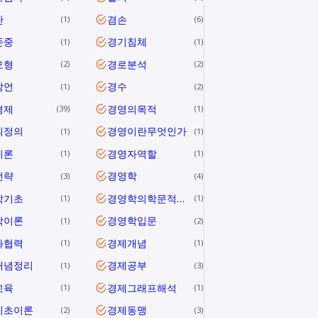
안
겸손
1
6
존중
경기침체
1
1
모형
경로분석
2
2
방언
경수
1
2
경제
경영의목적
39
1
의정의
경영이란무엇인가
1
1
이론
경영자역할
1
1
전략
경영학
3
4
학기초
경영학의학문적특성
1
1
학이론
경영학입문
1
2
과협력
경제개념
1
1
개념정리
경제공부
1
3
교육
경제그래프해석
1
1
기초이론
경제동맹
2
3