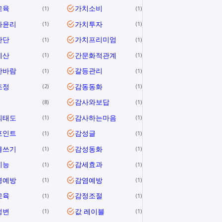
교육
가치소비
1
1
와윤리
가치투자
1
1
판단
가치프리미엄
1
1
계산
간문화적관계
1
1
한바람
갈등관리
1
1
조정
감동동화
2
1
감사와보답
8
1
의태도
감사하는마음
1
1
포인트
감성글
1
1
글쓰기
감성동화
1
1
지능
감세효과
1
1
병예방
감염예방
1
1
교육
감정조절
1
1
정변
값 레이블
1
1