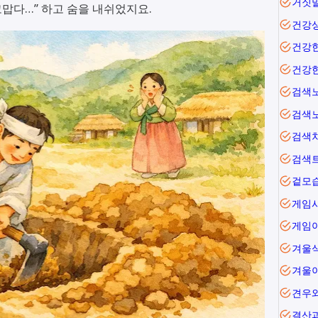
거짓
고맙다…” 하고 숨을 내쉬었지요.
건강
건강
건강
검색
검색
검색
검색
겉모
게임
겨울
겨울
견우
결산