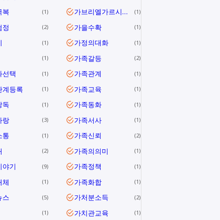
극복
가브리엘가르시아마르케스
1
1
검정
가을수확
2
1
미
가정의대화
1
1
가족갈등
1
2
과선택
가족관계
1
1
관계등록
가족교육
1
1
낭독
가족동화
1
1
사랑
가족서사
3
1
소통
가족신뢰
1
2
애
가족의의미
2
1
이야기
가족정책
9
1
해체
가족화합
1
1
뉴스
가처분소득
5
2
가치관교육
1
1