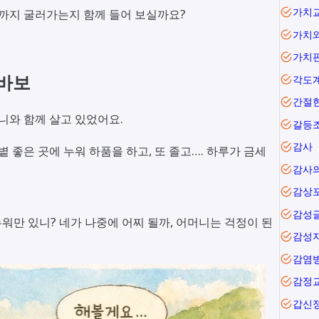
가치
디까지 굴러가는지 함께 들어 보실까요?
가치
가치
 바보
각도
간절
니와 함께 살고 있었어요.
갈등
감사
볕 좋은 곳에 누워 하품을 하고, 또 졸고…. 하루가 금세
감사
감상
감성
누워만 있니? 네가 나중에 어찌 될까, 어머니는 걱정이 된
감성
감염
감정
갑신