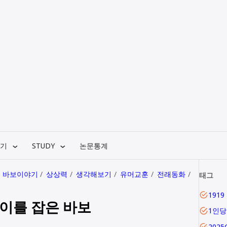
기
STUDY
논문통계
바보이야기
상상력
생각해보기
유머교훈
전래동화
태그
랑이를 잡은 바보
1인
202