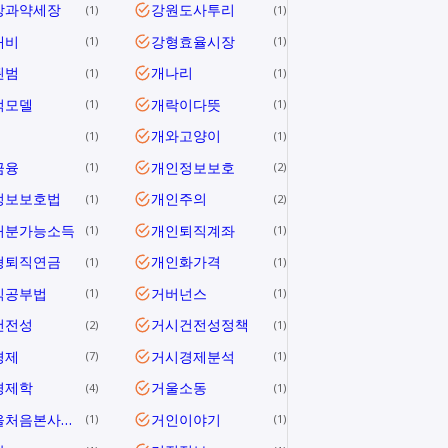
장과약세장
강원도사투리
1
1
대비
강형효율시장
1
1
된범
개나리
1
1
적모델
개락이다뜻
1
1
개와고양이
1
1
금융
개인정보보호
1
2
정보보호법
개인주의
1
2
처분가능소득
개인퇴직계좌
1
1
형퇴직연금
개인화가격
1
1
식공부법
거버넌스
1
1
건전성
거시건전성정책
2
1
경제
거시경제분석
7
1
경제학
거울소동
4
1
거울을처음본사람들
거인이야기
1
1