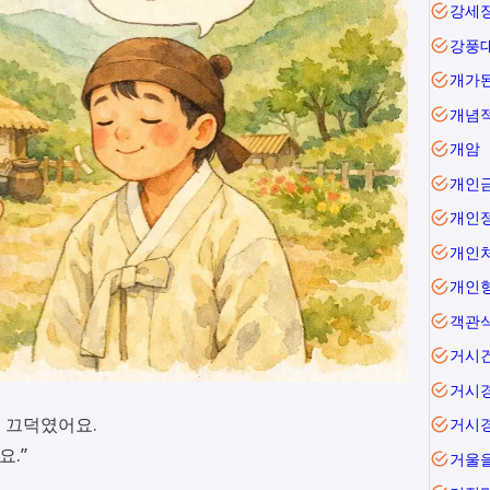
강세
강풍
개가
개념
개암
개인
개인
개인
개인
객관
거시
거시
 끄덕였어요.
거시
요.”