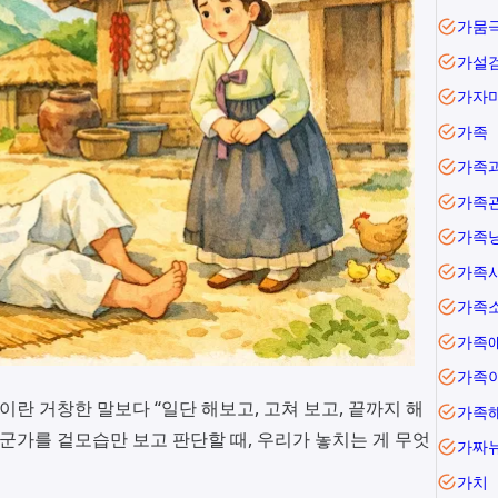
가뭄
가설
가자
가족
가족
가족
가족
가족
가족
가족
가족
이란 거창한 말보다 “일단 해보고, 고쳐 보고, 끝까지 해
가족
누군가를 겉모습만 보고 판단할 때, 우리가 놓치는 게 무엇
가짜
가치