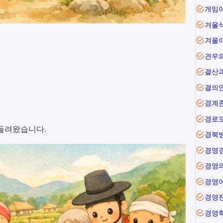
겨울
겨울
.
견우
결산
결의
경계
경로
 들려왔습니다.
경북
경영
경영
경영
경영
경영