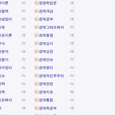
학이론
경영학입문
1
2
과협력
경제개념
1
1
개념정리
경제공부
1
3
교육
경제그래프해석
1
1
기초이론
경제동맹
2
3
분석
경제상식
1
2
성분석
경제성장
2
4
성평가
경제안보
1
1
용어정리
경제원리
1
1
이슈
경제적민주주의
1
1
전략
경제전망
1
1
정책
경제지표
3
6
지표해석
경제통합
1
1
학
경제학공부
9
2