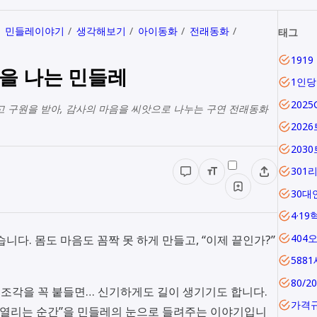
민들레이야기
생각해보기
아이동화
전래동화
태그
늘을 나는 민들레
1인
202
고 구원을 받아, 감사의 마음을 씨앗으로 나누는 구연 전래동화
202
203
301
30대
4·19
404
니다. 몸도 마음도 꼼짝 못 하게 만들고, “이제 끝인가?”
588
80/2
한 조각을 꼭 붙들면… 신기하게도 길이 생기기도 합니다.
가격
 열리는 순간”을 민들레의 눈으로 들려주는 이야기입니