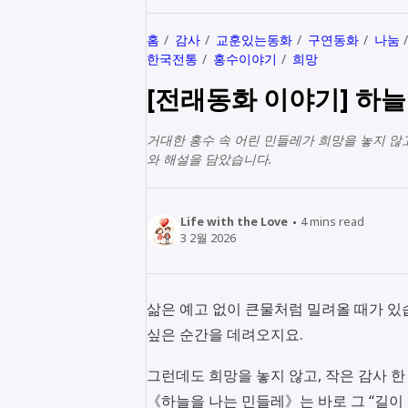
홈
감사
교훈있는동화
구연동화
나눔
한국전통
홍수이야기
희망
[전래동화 이야기] 하
거대한 홍수 속 어린 민들레가 희망을 놓지 않
와 해설을 담았습니다.
Life with the Love
4
mins read
3 2월 2026
삶은 예고 없이 큰물처럼 밀려올 때가 있습
싶은 순간을 데려오지요.
그런데도 희망을 놓지 않고, 작은 감사 
《하늘을 나는 민들레》는 바로 그 “길이