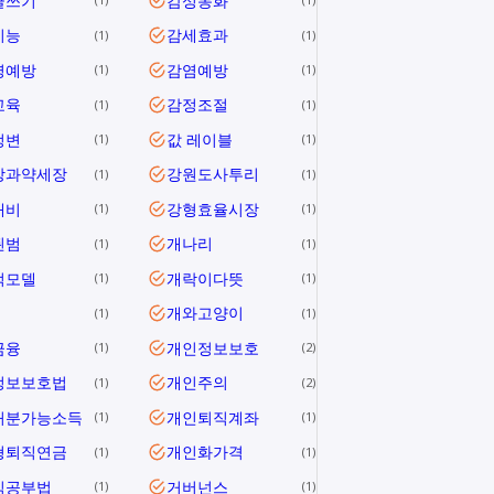
글쓰기
감성동화
지능
감세효과
1
1
병예방
감염예방
1
1
교육
감정조절
1
1
정변
값 레이블
1
1
장과약세장
강원도사투리
1
1
대비
강형효율시장
1
1
된범
개나리
1
1
적모델
개락이다뜻
1
1
개와고양이
1
1
금융
개인정보보호
1
2
정보보호법
개인주의
1
2
처분가능소득
개인퇴직계좌
1
1
형퇴직연금
개인화가격
1
1
식공부법
거버넌스
1
1