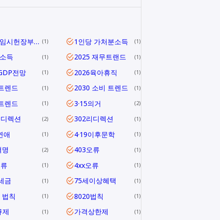
1919 임시헌장부터 헌법 제1조까지
1인당 가처분소득
1
1
당소득
2025 재무트랜드
1
1
5GDP전망
2026육아휴직
1
1
6트렌드
2030 소비 트렌드
1
1
0트렌드
3·15의거
1
2
리디렉션
302리디렉션
2
1
연애
4·19이후문학
1
1
혁명
403오류
2
1
오류
4xx오류
1
1
1세금
75세이상혜택
1
1
0 법칙
8020법칙
1
1
규제
가격상한제
1
1