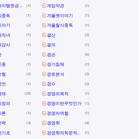
게임아이템현금거래
게임약관
1
1
식중독
겨울옛이야기
1
1
이야기
겨울철식중독
2
1
와직녀
결산
1
2
과감사
결의
1
1
안
겸손
1
6
존중
경기침체
1
1
모형
경로분석
2
2
방언
경수
1
2
경제
경영의목적
39
1
의정의
경영이란무엇인가
1
1
이론
경영자역할
1
1
전략
경영학
3
4
학기초
경영학의학문적특성
1
1