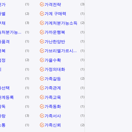
전가
가격전략
1
3
차별
가계 구매력
2
1
부채
가계처분가능소득
3
2
가계총처분가능소득
가까운행복
1
1
과품격
가난한양반
1
1
극복
가브리엘가르시아마르케스
1
1
검정
가을수확
2
1
미
가정의대화
1
1
가족갈등
1
2
과선택
가족관계
1
1
관계등록
가족교육
1
1
낭독
가족동화
1
1
사랑
가족서사
3
1
소통
가족신뢰
1
2