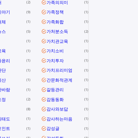
애
가족의의미
2
1
이야기
가족정책
9
1
해체
가족화합
1
1
뉴스
가처분소득
5
2
가치관교육
1
1
교육
가치소비
1
1
와윤리
가치투자
1
1
판단
가치프리미엄
1
1
계산
간문화적관계
1
1
한바람
갈등관리
1
1
조정
감동동화
2
1
감사와보답
8
1
의태도
감사하는마음
1
1
포인트
감성글
1
1
1
1