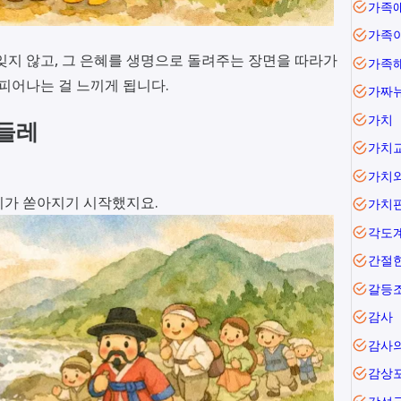
가족
가족
잊지 않고, 그 은혜를 생명으로 돌려주는 장면을 따라가
가족
 피어나는 걸 느끼게 됩니다.
가짜
가치
민들레
가치
가치
비가 쏟아지기 시작했지요.
가치
각도
간절
갈등
감사
감사
감상