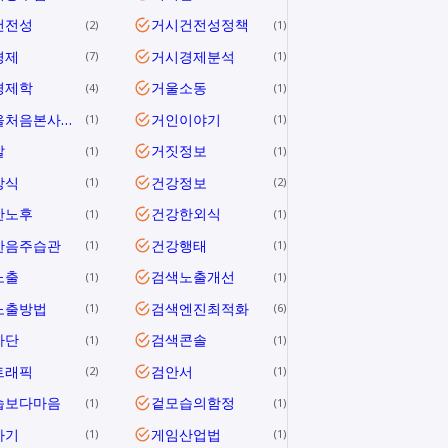
건전성
거시건전성정책
2
1
경제
거시경제분석
7
1
경제학
거울소동
4
1
거울을처음본사람들
거인이야기
1
1
말
거짓정보
1
1
상식
건강정보
1
2
한노후
건강한외식
1
1
한음주습관
건강행태
1
1
노출
검색노출개선
1
1
노출방법
검색엔진최적화
1
6
차단
검색콘솔
1
1
트래픽
검안서
2
1
습보다마음
겉모습의함정
1
1
사기
게임산업법
1
1