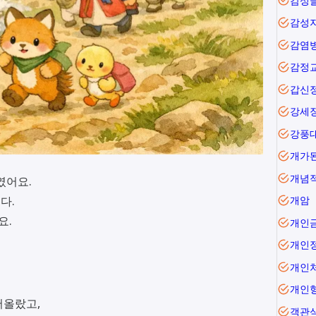
감성
감성
감염
감정
갑신
강세
강풍
개가
개념
였어요.
다.
개암
요.
개인
개인
개인
개인
어올랐고,
객관