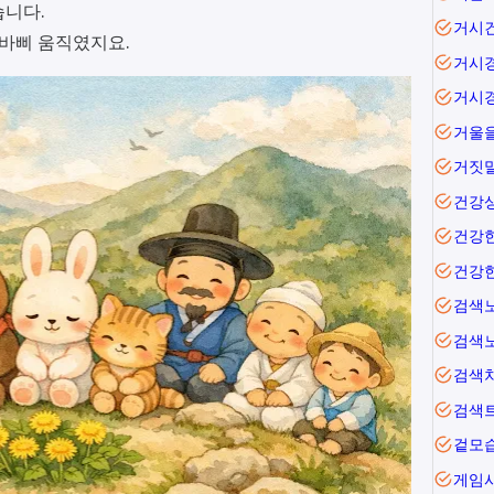
습니다.
거시
 바삐 움직였지요.
거시
거시
거짓
건강
건강
건강
검색
검색
검색
검색
겉모
게임