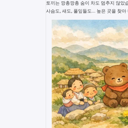
토끼는 깡총깡총 숨이 차도 멈추지 않았
사슴도, 새도, 풀잎들도… 높은 곳을 찾아