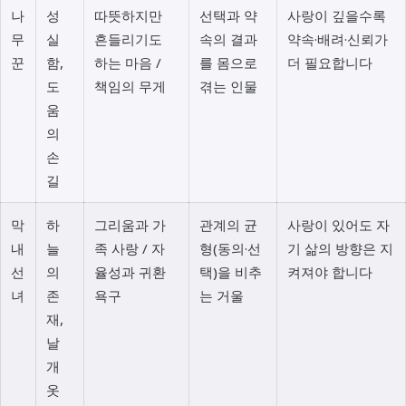
나
성
따뜻하지만
선택과 약
사랑이 깊을수록
무
실
흔들리기도
속의 결과
약속·배려·신뢰가
꾼
함,
하는 마음 /
를 몸으로
더 필요합니다
도
책임의 무게
겪는 인물
움
의
손
길
막
하
그리움과 가
관계의 균
사랑이 있어도 자
내
늘
족 사랑 / 자
형(동의·선
기 삶의 방향은 지
선
의
율성과 귀환
택)을 비추
켜져야 합니다
녀
존
욕구
는 거울
재,
날
개
옷