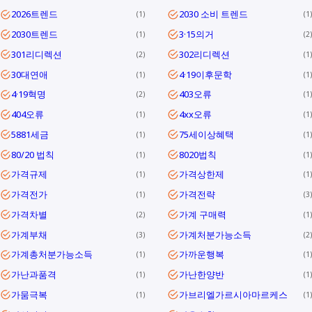
2026트렌드
2030 소비 트렌드
1
1
2030트렌드
3·15의거
1
2
301리디렉션
302리디렉션
2
1
30대연애
4·19이후문학
1
1
4·19혁명
403오류
2
1
404오류
4xx오류
1
1
5881세금
75세이상혜택
1
1
80/20 법칙
8020법칙
1
1
가격규제
가격상한제
1
1
가격전가
가격전략
1
3
가격차별
가계 구매력
2
1
가계부채
가계처분가능소득
3
2
가계총처분가능소득
가까운행복
1
1
가난과품격
가난한양반
1
1
가뭄극복
가브리엘가르시아마르케스
1
1