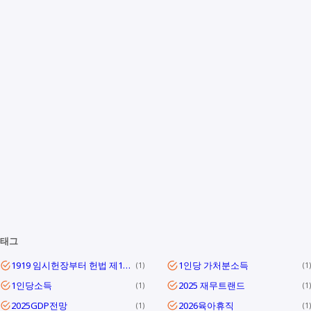
태그
1919 임시헌장부터 헌법 제1조까지
1인당 가처분소득
1
1
1인당소득
2025 재무트랜드
1
1
2025GDP전망
2026육아휴직
1
1