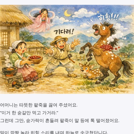
어머니는 따뜻한 팥죽을 끓여 주셨어요.
“이거 한 숟갈만 먹고 가거라.”
그런데 그만, 숟가락이 흔들려 팥죽이 말 등에 톡 떨어졌어요.
말이 깜짝 놀라 히힝 소리를 내며 하늘로 솟구쳤답니다.