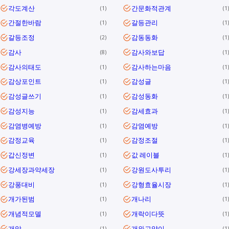
각도계산
간문화적관계
1
1
간절한바람
갈등관리
1
1
갈등조정
감동동화
2
1
감사
감사와보답
8
1
감사의태도
감사하는마음
1
1
감상포인트
감성글
1
1
감성글쓰기
감성동화
1
1
감성지능
감세효과
1
1
감염병예방
감염예방
1
1
감정교육
감정조절
1
1
갑신정변
값 레이블
1
1
강세장과약세장
강원도사투리
1
1
강풍대비
강형효율시장
1
1
개가된범
개나리
1
1
개념적모델
개락이다뜻
1
1
개암
개와고양이
1
1