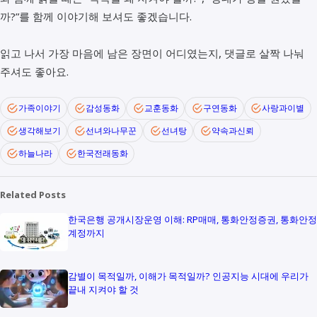
까?”를 함께 이야기해 보셔도 좋겠습니다.
읽고 나서 가장 마음에 남은 장면이 어디였는지, 댓글로 살짝 나눠
주셔도 좋아요.
가족이야기
감성동화
교훈동화
구연동화
사랑과이별
생각해보기
선녀와나무꾼
선녀탕
약속과신뢰
하늘나라
한국전래동화
Related Posts
한국은행 공개시장운영 이해: RP매매, 통화안정증권, 통화안정
계정까지
감별이 목적일까, 이해가 목적일까? 인공지능 시대에 우리가
끝내 지켜야 할 것