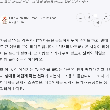
의 책임, 사랑의 선택, 그리움의 의미를 아이와 함께 읽어 보세요.
경영경제
전래동화
STUDY
인물정보
우리동네이야기
Life with the Love
5
mins read
데이터관리
6 2월 2026
책리뷰
용어공부
가끔은 “작은 약속 하나”가 마음을 든든하게 묶어 주기도 하고, 반대
로 큰 이별의 문이 되기도 합니다.
「선녀와 나무꾼」
은 사랑이 피어
나는 순간의 설렘과, 그 사랑을 지키기 위해 필요한
신뢰와 책임
을
함께 들려주는 이야기예요.
또 하나, 이 이야기는 “누군가를 붙잡는 마음”이 언제
배려
가 되고, 언
제
상대를 어렵게 하는 선택
이 되는지도 조용히 묻습니다. 그래서 아
이에게는 관계의 소중함을, 어른에게는 선택의 윤리와 공정함을 생
각하게 하지요.