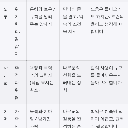
노
위
은혜와 보은 /
만남의 문
도움은 돌아오기
루
기
규칙을 알려
을 열고, 약
도 하지만, 조건의
회
주는 안내자
속의 조건
윤리도 생각해야
피,
을 제시
합니다
길
잡
이
사
추
욕망과 폭력
나무꾼의
힘의 사용이 누구
냥
격
성의 그림자
선행을 드
를 몰아세우는지
꾼
과
(직접 묘사는
러내는 장
돌아보게 합니다
위
최소)
치
협
어
가
돌봄과 기다
나무꾼의
책임은 한쪽만 택
머
족
림 / 남겨진
갈등을 완
하기 어렵고, 균형
니
의
사람
성하는 존
이 필요합니다