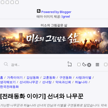
Powered by Blogger
테마 이미지 제공:
Igniel
미소의 그림같은 삶
0
홈
가족이야기
감성동화
교훈동화
구연동화
사랑과이별
생각해보기
선녀와나무꾼
선녀탕
약속과신뢰
하늘나라
자본과 예산
한국전래동화
[전래동화 이야기] 선녀와 나무꾼
정치와행정
SEO
다문화
생활정보
가난한 나무꾼과 하늘나라 선녀의 만남과 이별을 구연동화로 담았습니다. 약속
생각해보기