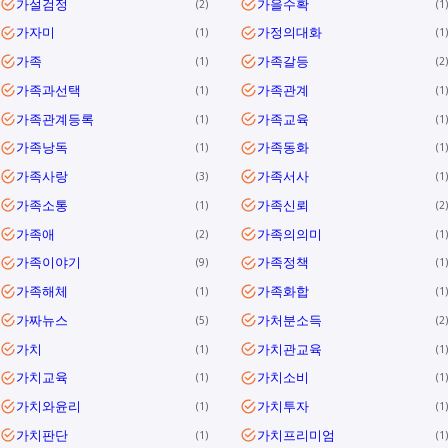
가설검정
가을수확
2
1
가자미
가정의대화
1
1
가족
가족갈등
1
2
가족과선택
가족관계
1
1
가족관계등록
가족교육
1
1
가족낭독
가족동화
1
1
가족사랑
가족서사
3
1
가족소통
가족신뢰
1
2
가족애
가족의의미
2
1
가족이야기
가족정책
9
1
가족해체
가족화합
1
1
가짜뉴스
가처분소득
5
2
가치
가치관교육
1
1
가치교육
가치소비
1
1
가치와윤리
가치투자
1
1
가치판단
가치프리미엄
1
1