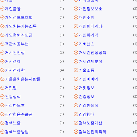
개인금융
개인정보보호
1
2
개인정보보호법
개인주의
1
2
개인처분가능소득
개인퇴직계좌
1
1
개인형퇴직연금
개인화가격
1
1
객관식공부법
거버넌스
1
1
거시건전성
거시건전성정책
2
1
거시경제
거시경제분석
7
1
거시경제학
거울소동
4
1
거울을처음본사람들
거인이야기
1
1
거짓말
거짓정보
1
1
건강상식
건강정보
1
2
건강한노후
건강한외식
1
1
건강한음주습관
건강행태
1
1
검색노출
검색노출개선
1
1
검색노출방법
검색엔진최적화
1
6