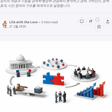
정치의 개념과 기능을 경제학·행정학 관점에서 분석하고 권력, 거버넌스, 정책
효과, 시민 참여의 구조를 체계적으로 설명합니다.
경영경제
전래동화
STUDY
인물정보
우리동네이야기
데이터관리
Life with the Love
3
mins read
21 2월 2026
책리뷰
용어공부