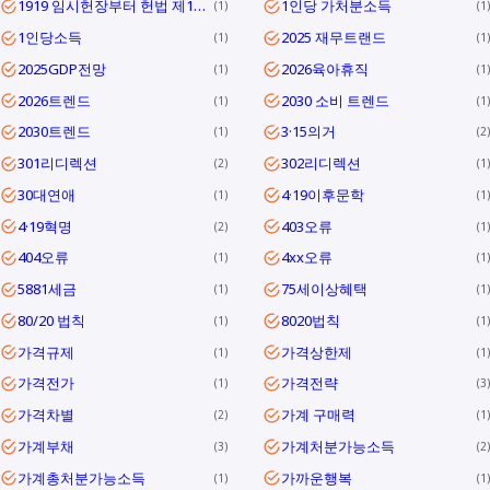
1919 임시헌장부터 헌법 제1조까지
1인당 가처분소득
1
1
1인당소득
2025 재무트랜드
1
1
2025GDP전망
2026육아휴직
1
1
2026트렌드
2030 소비 트렌드
1
1
2030트렌드
3·15의거
1
2
301리디렉션
302리디렉션
2
1
30대연애
4·19이후문학
1
1
4·19혁명
403오류
2
1
404오류
4xx오류
1
1
5881세금
75세이상혜택
1
1
80/20 법칙
8020법칙
1
1
가격규제
가격상한제
1
1
가격전가
가격전략
1
3
가격차별
가계 구매력
2
1
가계부채
가계처분가능소득
3
2
가계총처분가능소득
가까운행복
1
1