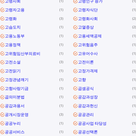
고령사회
고령인구 증가
1
1
고령자고용
고령자식단
1
1
고령화
고령화사회
3
2
고슴도치
고열증상
1
2
고용노동부
고용세액공제
1
1
고용정책
고위험음주
1
1
고위험임산부의료비
고유어수사
1
1
고전소설
고전이론
3
1
고전읽기
고정가격제
1
1
고정관념깨기
고향
1
1
고향사랑기금
곱셈공식
1
1
곱의미분법
공감과성장
1
1
공감과용서
공감과헌신
1
1
공개시장운영
공공관리
3
1
공공누리
공공사업 타당성
1
1
공공서비스
공공선택론
1
2