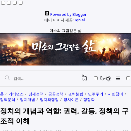
Powered by Blogger
테마 이미지 제공:
Igniel
미소의 그림같은 삶
0
홈
거버넌스
경제정책
공공정책
권력분립
민주주의
시민참여
정책분석
정치개념
정치와행정
정치이론
행정학
자본과 예산
정치의 개념과 역할: 권력, 갈등, 정책의 구
정치와행정
SEO
조적 이해
다문화
생활정보
생각해보기