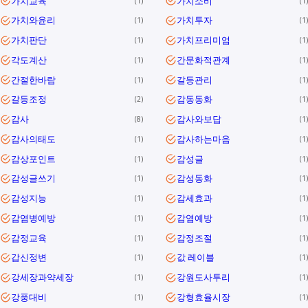
가치교육
가치소비
1
1
가치와윤리
가치투자
1
1
가치판단
가치프리미엄
1
1
각도계산
간문화적관계
1
1
간절한바람
갈등관리
1
1
갈등조정
감동동화
2
1
감사
감사와보답
8
1
감사의태도
감사하는마음
1
1
감상포인트
감성글
1
1
감성글쓰기
감성동화
1
1
감성지능
감세효과
1
1
감염병예방
감염예방
1
1
감정교육
감정조절
1
1
갑신정변
값 레이블
1
1
강세장과약세장
강원도사투리
1
1
강풍대비
강형효율시장
1
1