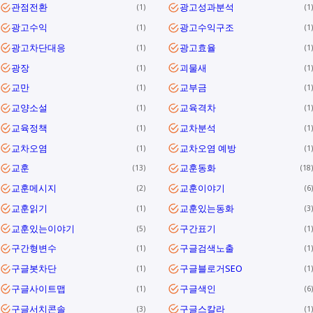
관점전환
광고성과분석
1
1
광고수익
광고수익구조
1
1
광고차단대응
광고효율
1
1
광장
괴물새
1
1
교만
교부금
1
1
교양소설
교육격차
1
1
교육정책
교차분석
1
1
교차오염
교차오염 예방
1
1
교훈
교훈동화
13
18
교훈메시지
교훈이야기
2
6
교훈읽기
교훈있는동화
1
3
교훈있는이야기
구간표기
5
1
구간형변수
구글검색노출
1
1
구글봇차단
구글블로거SEO
1
1
구글사이트맵
구글색인
1
6
구글서치콘솔
구글스칼라
3
1