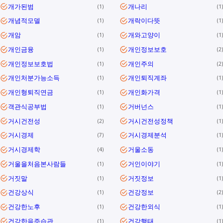
개가된범
개나리
1
1
개념적모델
개락이다뜻
1
1
개암
개와고양이
1
1
개인금융
개인정보보호
1
2
개인정보보호법
개인주의
1
2
개인처분가능소득
개인퇴직계좌
1
1
개인형퇴직연금
개인화가격
1
1
객관식공부법
거버넌스
1
1
거시건전성
거시건전성정책
2
1
거시경제
거시경제분석
7
1
거시경제학
거울소동
4
1
거울을처음본사람들
거인이야기
1
1
거짓말
거짓정보
1
1
건강상식
건강정보
1
2
건강한노후
건강한외식
1
1
건강한음주습관
건강행태
1
1