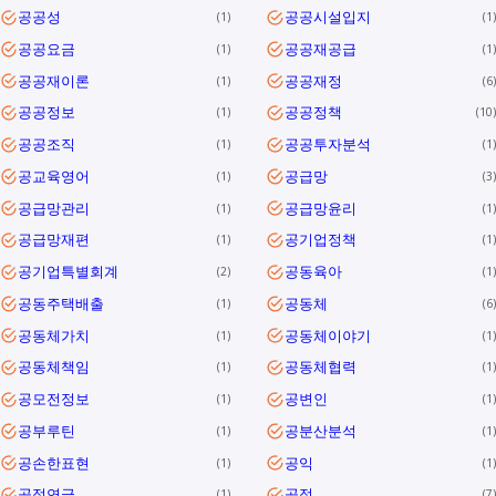
공공성
공공시설입지
1
1
공공요금
공공재공급
1
1
공공재이론
공공재정
1
6
공공정보
공공정책
1
10
공공조직
공공투자분석
1
1
공교육영어
공급망
1
3
공급망관리
공급망윤리
1
1
공급망재편
공기업정책
1
1
공기업특별회계
공동육아
2
1
공동주택배출
공동체
1
6
공동체가치
공동체이야기
1
1
공동체책임
공동체협력
1
1
공모전정보
공변인
1
1
공부루틴
공분산분석
1
1
공손한표현
공익
1
1
공적연금
공정
1
7