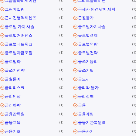
그룹폴라리제이션
그리드플레이션
1
2
그린메일링
극세사 안경닦이 세탁
1
1
근시진행억제렌즈
근원물가
1
1
글로벌 가치 사슬
글로벌가치사슬
1
1
글로벌거버넌스
글로벌경제
1
1
글로벌네트워크
글로벌역량
1
1
글로벌자금조달
글로벌전략
1
1
글로벌화
글쓰기윤리
1
2
글쓰기전략
글쓰기팁
1
1
글월문예
금도끼
1
1
금리리스크
금리와 물가
2
1
금리인상
금리정책
1
1
금리하락
금융
1
1
금융감독원
금융계량
1
1
금융교육
금융기관복원력
1
1
금융기초
금융사기
1
1