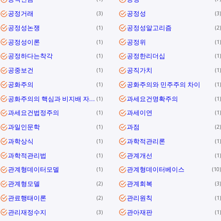
공정거래
공정성
3
3
공정성논쟁
공정성알고리즘
1
2
공정성이론
공정위
1
1
공정하다는착각
공정한리더십
1
1
공중보건
공직가치
1
1
공화주의
공화주의와 민주주의 차이
1
1
공화주의의 핵심과 비지배 자유를 통해 대한민국 민주공화국의 의미와 과제를 정리합니다.
과세요건명확주의
1
1
과세요건법정주의
과세이연
1
1
과일인문학
과점
1
2
과학상식
과학적관리론
1
1
과학적관리법
관계개선
1
1
관계형데이터모델
관계형데이터베이스
1
10
관계형모델
관계회복
2
3
관료행태이론
관리원칙
2
1
관리재정수지
관아재판
3
1