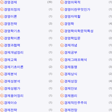
경영경제
경영의목적
39
1
경영의정의
경영이란무엇인가
1
1
경영이론
경영자역할
1
1
경영전략
경영학
3
4
경영학기초
경영학의학문적특성
1
1
경영학이론
경영학입문
1
2
경쟁과협력
경제개념
1
1
경제개념정리
경제공부
1
3
경제교육
경제그래프해석
1
1
경제기초이론
경제동맹
2
3
경제분석
경제상식
1
2
경제성분석
경제성장
2
4
경제성평가
경제안보
1
1
경제용어정리
경제원리
1
1
경제이슈
경제적민주주의
1
1
경제전략
경제전망
1
1