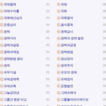
국제협력
국채
1
3
국채수익률
국회
1
2
국회예산심의
국회용어
1
1
군중심리
굴식중독
1
1
권력
권력감시
3
1
권력거리
권력과 경제 발전
1
1
권력과갈등
권력과공정
1
1
권력과책임
권력분립
1
2
권력분립 원리
권선징악
1
7
권위
권위주의
1
1
귀무가설
규모의 경제
1
1
규제경제학
규제정치
1
1
규제포획
균형발전
1
1
그늘값닷냥
그래프해석
1
1
그룹간 평균 비교
그룹폴라라이제이션
1
1