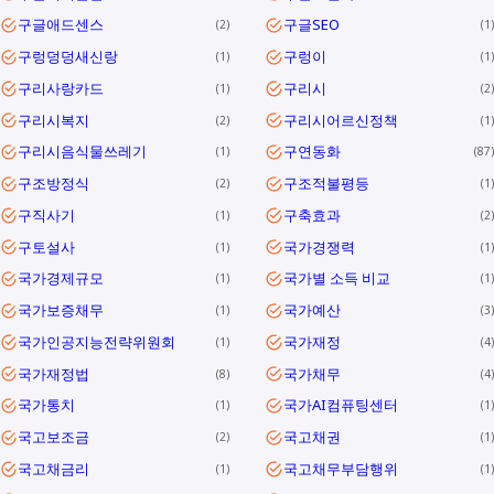
구글애드센스
구글SEO
2
1
구렁덩덩새신랑
구렁이
1
1
구리사랑카드
구리시
1
2
구리시복지
구리시어르신정책
2
1
구리시음식물쓰레기
구연동화
1
87
구조방정식
구조적불평등
2
1
구직사기
구축효과
1
2
구토설사
국가경쟁력
1
1
국가경제규모
국가별 소득 비교
1
1
국가보증채무
국가예산
1
3
국가인공지능전략위원회
국가재정
1
4
국가재정법
국가채무
8
4
국가통치
국가AI컴퓨팅센터
1
1
국고보조금
국고채권
2
1
국고채금리
국고채무부담행위
1
1