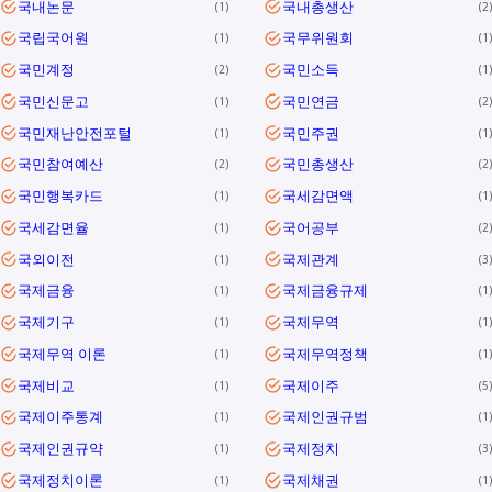
국내논문
국내총생산
1
2
국립국어원
국무위원회
1
1
국민계정
국민소득
2
1
국민신문고
국민연금
1
2
국민재난안전포털
국민주권
1
1
국민참여예산
국민총생산
2
2
국민행복카드
국세감면액
1
1
국세감면율
국어공부
1
2
국외이전
국제관계
1
3
국제금융
국제금융규제
1
1
국제기구
국제무역
1
1
국제무역 이론
국제무역정책
1
1
국제비교
국제이주
1
5
국제이주통계
국제인권규범
1
1
국제인권규약
국제정치
1
3
국제정치이론
국제채권
1
1