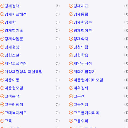
경제정책
경제지표
3
6
경제지표해석
경제통합
1
1
경제학
경제학공부
9
2
경제학기초
경제학이론
3
2
경제학입문
경제학자
1
1
경제현상
경청의힘
1
1
경향소설
경험학습
1
1
계약교섭 책임
계약서작성
1
1
계약체결상의 과실책임
계좌지급정지
1
1
계층이동
계층형데이터모델
1
1
계층형모델
계획경제
1
1
고객분석
고구려
1
1
고구려정책
고국천왕
1
2
고대복지제도
고도를기다리며
1
1
고독
고등수학
1
5