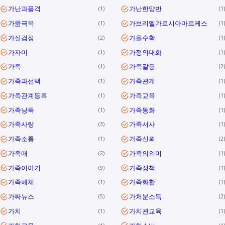
가난과품격
가난한양반
1
1
가뭄극복
가브리엘가르시아마르케스
1
1
가설검정
가을수확
2
1
가자미
가정의대화
1
1
가족
가족갈등
1
2
가족과선택
가족관계
1
1
가족관계등록
가족교육
1
1
가족낭독
가족동화
1
1
가족사랑
가족서사
3
1
가족소통
가족신뢰
1
2
가족애
가족의의미
2
1
가족이야기
가족정책
9
1
가족해체
가족화합
1
1
가짜뉴스
가처분소득
5
2
가치
가치관교육
1
1