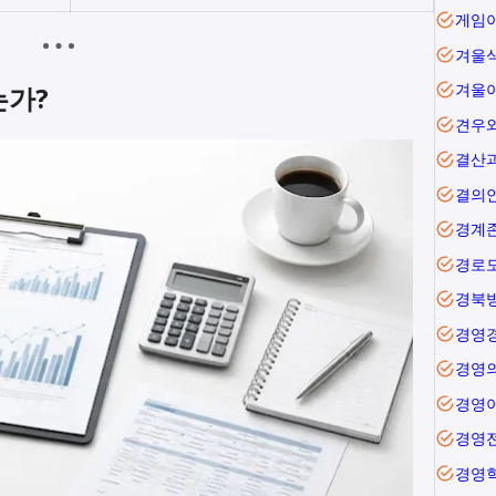
겨울
겨울
는가?
견우
결산
결의
경계
경로
경북
경영
경영
경영
경영
경영