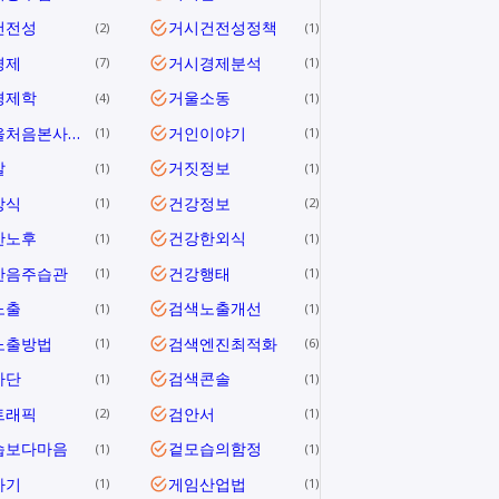
건전성
거시건전성정책
2
1
경제
거시경제분석
7
1
경제학
거울소동
4
1
거울을처음본사람들
거인이야기
1
1
말
거짓정보
1
1
상식
건강정보
1
2
한노후
건강한외식
1
1
한음주습관
건강행태
1
1
노출
검색노출개선
1
1
노출방법
검색엔진최적화
1
6
차단
검색콘솔
1
1
트래픽
검안서
2
1
습보다마음
겉모습의함정
1
1
사기
게임산업법
1
1