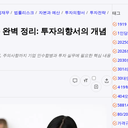
업재무
법률리스크
자본과 예산
투자의향서
투자전략
태그
tent) 완벽 정리: 투자의향서의 개념
1인
202
202
단점, 주의사항까지 기업 인수합병과 투자 실무에 필요한 핵심 내용
203
301
30대
4·19
404
588
80/2
가격