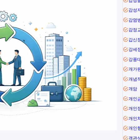
감성
감성
감염
감정
갑신
강세
강풍
개가
개념
개암
개인
개인
개인
개인
객관