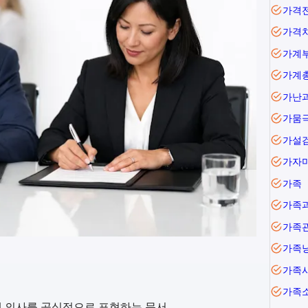
가격
가격
가계
가난
가뭄
가설
가자
가족
가족
가족
가족
가족
가족
거래 의사를 공식적으로 표현하는 문서