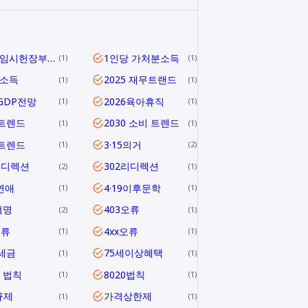
1919 임시헌장부터 헌법 제1조까지
1인당 가처분소득
1
1
당소득
2025 재무트랜드
1
1
5GDP전망
2026육아휴직
1
1
6트렌드
2030 소비 트렌드
1
1
0트렌드
3·15의거
1
2
리디렉션
302리디렉션
2
1
연애
4·19이후문학
1
1
혁명
403오류
2
1
오류
4xx오류
1
1
1세금
75세이상혜택
1
1
0 법칙
8020법칙
1
1
규제
가격상한제
1
1