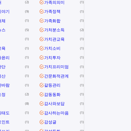
애
가족의의미
2
1
이야기
가족정책
9
1
해체
가족화합
1
1
뉴스
가처분소득
5
2
가치관교육
1
1
교육
가치소비
1
1
와윤리
가치투자
1
1
판단
가치프리미엄
1
1
계산
간문화적관계
1
1
한바람
갈등관리
1
1
조정
감동동화
2
1
감사와보답
8
1
의태도
감사하는마음
1
1
포인트
감성글
1
1
1
1