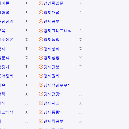
학이론
경영학입문
1
2
과협력
경제개념
1
1
개념정리
경제공부
1
3
교육
경제그래프해석
1
1
기초이론
경제동맹
2
3
분석
경제상식
1
2
성분석
경제성장
2
4
성평가
경제안보
1
1
용어정리
경제원리
1
1
이슈
경제적민주주의
1
1
전략
경제전망
1
1
정책
경제지표
3
6
지표해석
경제통합
1
1
학
경제학공부
9
2