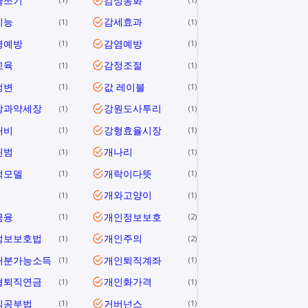
글쓰기
감성동화
지능
감세효과
1
1
병예방
감염예방
1
1
교육
감정조절
1
1
정변
값 레이블
1
1
장과약세장
강원도사투리
1
1
대비
강형효율시장
1
1
된범
개나리
1
1
적모델
개락이다뜻
1
1
개와고양이
1
1
금융
개인정보보호
1
2
정보보호법
개인주의
1
2
처분가능소득
개인퇴직계좌
1
1
형퇴직연금
개인화가격
1
1
식공부법
거버넌스
1
1