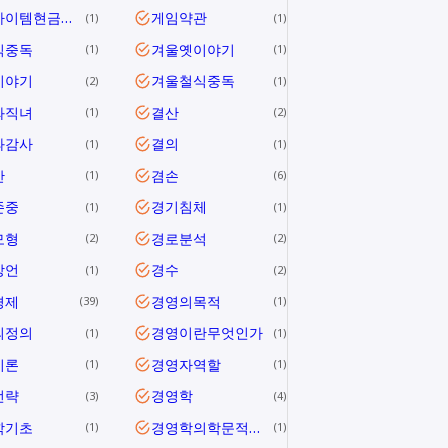
게임아이템현금거래
게임약관
1
1
식중독
겨울옛이야기
1
1
이야기
겨울철식중독
2
1
와직녀
결산
1
2
과감사
결의
1
1
안
겸손
1
6
존중
경기침체
1
1
모형
경로분석
2
2
방언
경수
1
2
경제
경영의목적
39
1
의정의
경영이란무엇인가
1
1
이론
경영자역할
1
1
전략
경영학
3
4
학기초
경영학의학문적특성
1
1