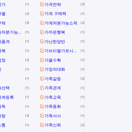
전가
가격전략
1
3
차별
가계 구매력
2
1
부채
가계처분가능소득
3
2
가계총처분가능소득
가까운행복
1
1
과품격
가난한양반
1
1
극복
가브리엘가르시아마르케스
1
1
검정
가을수확
2
1
미
가정의대화
1
1
가족갈등
1
2
과선택
가족관계
1
1
관계등록
가족교육
1
1
낭독
가족동화
1
1
사랑
가족서사
3
1
소통
가족신뢰
1
2