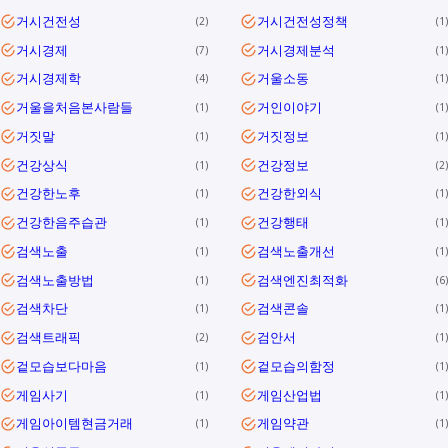
거시건전성
거시건전성정책
2
1
거시경제
거시경제분석
7
1
거시경제학
거울소동
4
1
거울을처음본사람들
거인이야기
1
1
거짓말
거짓정보
1
1
건강상식
건강정보
1
2
건강한노후
건강한외식
1
1
건강한음주습관
건강행태
1
1
검색노출
검색노출개선
1
1
검색노출방법
검색엔진최적화
1
6
검색차단
검색콘솔
1
1
검색트래픽
검안서
2
1
겉모습보다마음
겉모습의함정
1
1
게임사기
게임산업법
1
1
게임아이템현금거래
게임약관
1
1