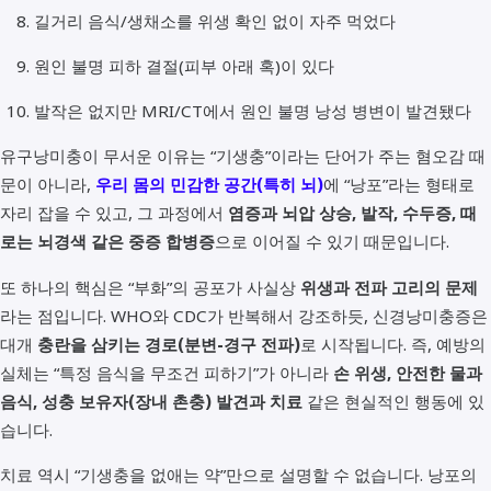
길거리 음식/생채소를 위생 확인 없이 자주 먹었다
원인 불명 피하 결절(피부 아래 혹)이 있다
발작은 없지만 MRI/CT에서 원인 불명 낭성 병변이 발견됐다
유구낭미충이 무서운 이유는 “기생충”이라는 단어가 주는 혐오감 때
문이 아니라,
우리 몸의 민감한 공간(특히 뇌)
에 “낭포”라는 형태로
자리 잡을 수 있고, 그 과정에서
염증과 뇌압 상승, 발작, 수두증, 때
로는 뇌경색 같은 중증 합병증
으로 이어질 수 있기 때문입니다.
또 하나의 핵심은 “부화”의 공포가 사실상
위생과 전파 고리의 문제
라는 점입니다. WHO와 CDC가 반복해서 강조하듯, 신경낭미충증은
대개
충란을 삼키는 경로(분변-경구 전파)
로 시작됩니다. 즉, 예방의
실체는 “특정 음식을 무조건 피하기”가 아니라
손 위생, 안전한 물과
음식, 성충 보유자(장내 촌충) 발견과 치료
같은 현실적인 행동에 있
습니다.
치료 역시 “기생충을 없애는 약”만으로 설명할 수 없습니다. 낭포의