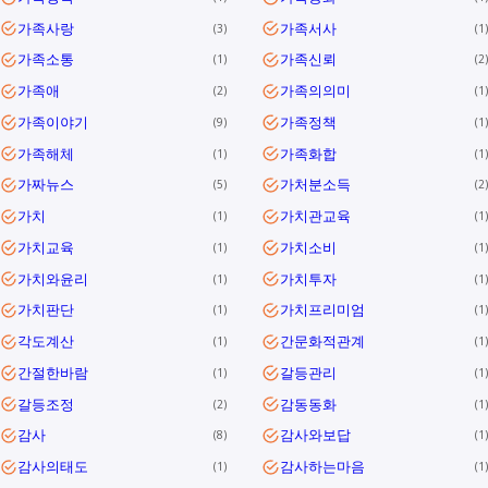
가족사랑
가족서사
3
1
가족소통
가족신뢰
1
2
가족애
가족의의미
2
1
가족이야기
가족정책
9
1
가족해체
가족화합
1
1
가짜뉴스
가처분소득
5
2
가치
가치관교육
1
1
가치교육
가치소비
1
1
가치와윤리
가치투자
1
1
가치판단
가치프리미엄
1
1
각도계산
간문화적관계
1
1
간절한바람
갈등관리
1
1
갈등조정
감동동화
2
1
감사
감사와보답
8
1
감사의태도
감사하는마음
1
1