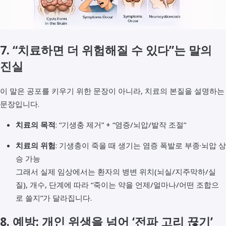
7. “치료하면 더 위험해질 수 있다”는 말의
진실
이 말은 공포를 키우기 위한 문장이 아니라, 치료의 본질을 설명하는
문장입니다.
치료의 목적
: “기생충 제거” + “염증/뇌압/발작 조절”
치료의 위험
: 기생충이 죽을 때 생기는 염증 폭발로 부종·뇌압 상
승 가능
그래서 실제 임상에서는 환자의 병변 위치(뇌실/지주막하/실
질), 개수, 단계에 따라 “죽이는 약을 언제/얼마나/어떤 조합으
로 쓸지”가 달라집니다.
8. 예방: 개인 위생을 넘어 ‘전파 고리 끊기’