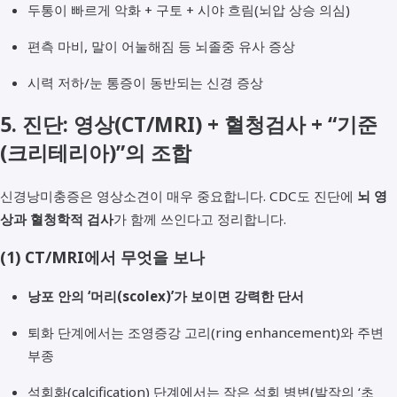
두통이 빠르게 악화 + 구토 + 시야 흐림(뇌압 상승 의심)
편측 마비, 말이 어눌해짐 등 뇌졸중 유사 증상
시력 저하/눈 통증이 동반되는 신경 증상
5. 진단: 영상(CT/MRI) + 혈청검사 + “기준
(크리테리아)”의 조합
신경낭미충증은 영상소견이 매우 중요합니다. CDC도 진단에
뇌 영
상과 혈청학적 검사
가 함께 쓰인다고 정리합니다.
(1) CT/MRI에서 무엇을 보나
낭포 안의 ‘머리(scolex)’가 보이면 강력한 단서
퇴화 단계에서는 조영증강 고리(ring enhancement)와 주변
부종
석회화(calcification) 단계에서는 작은 석회 병변(발작의 ‘초