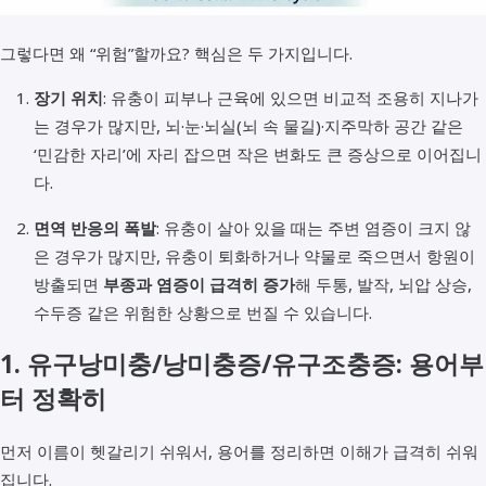
그렇다면 왜 “위험”할까요? 핵심은 두 가지입니다.
장기 위치
: 유충이 피부나 근육에 있으면 비교적 조용히 지나가
는 경우가 많지만, 뇌·눈·뇌실(뇌 속 물길)·지주막하 공간 같은
‘민감한 자리’에 자리 잡으면 작은 변화도 큰 증상으로 이어집니
다.
면역 반응의 폭발
: 유충이 살아 있을 때는 주변 염증이 크지 않
은 경우가 많지만, 유충이 퇴화하거나 약물로 죽으면서 항원이
방출되면
부종과 염증이 급격히 증가
해 두통, 발작, 뇌압 상승,
수두증 같은 위험한 상황으로 번질 수 있습니다.
1. 유구낭미충/낭미충증/유구조충증: 용어부
터 정확히
먼저 이름이 헷갈리기 쉬워서, 용어를 정리하면 이해가 급격히 쉬워
집니다.