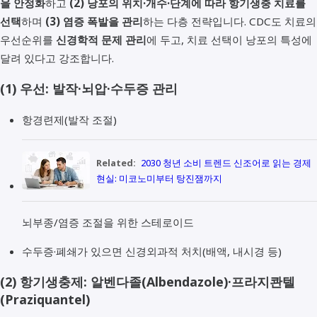
을 안정화
하고
(2) 낭포의 위치·개수·단계에 따라 항기생충 치료를
선택
하며
(3) 염증 폭발을 관리
하는 다층 전략입니다. CDC도 치료의
우선순위를
신경학적 문제 관리
에 두고, 치료 선택이 낭포의 특성에
달려 있다고 강조합니다.
(1) 우선: 발작·뇌압·수두증 관리
항경련제(발작 조절)
Related:
2030 청년 소비 트렌드 신조어로 읽는 경제
현실: 미코노미부터 탕진잼까지
뇌부종/염증 조절을 위한 스테로이드
수두증·폐쇄가 있으면 신경외과적 처치(배액, 내시경 등)
(2) 항기생충제: 알벤다졸(Albendazole)·프라지콴텔
(Praziquantel)