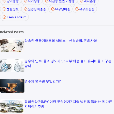
낭미충증
뇌기생충
뇌전증 원인 기생충
돼지촌충
생활정보
신경낭미충증
유구낭미충
유구조충증
Taenia solium
Related Posts
상속인 금융거래조회 서비스 – 신청방법, 유의사항
경수와 연수: 물의 경도가 맛·피부·세정·설비 유지비를 바꾸는
방식
경수와 연수란 무엇인가?
핌피현상(PIMPY)이란 무엇인가? 지역 발전을 둘러싼 또 다른
지역이기주의