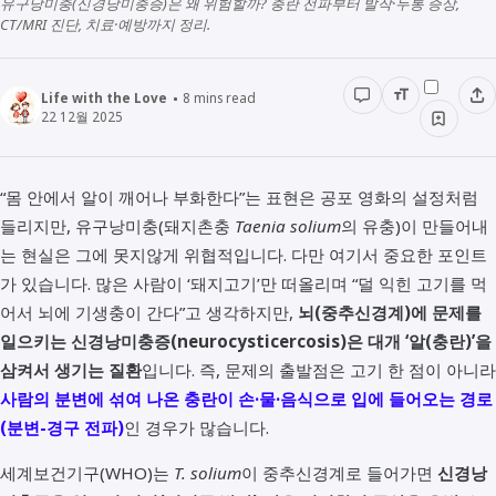
유구낭미충(신경낭미충증)은 왜 위험할까? 충란 전파부터 발작·두통 증상,
CT/MRI 진단, 치료·예방까지 정리.
경영경제
전래동화
STUDY
인물정보
우리동네이야기
데이터관리
Life with the Love
8
mins read
22 12월 2025
책리뷰
용어공부
“몸 안에서 알이 깨어나 부화한다”는 표현은 공포 영화의 설정처럼
들리지만, 유구낭미충(돼지촌충
Taenia solium
의 유충)이 만들어내
는 현실은 그에 못지않게 위협적입니다. 다만 여기서 중요한 포인트
가 있습니다. 많은 사람이 ‘돼지고기’만 떠올리며 “덜 익힌 고기를 먹
어서 뇌에 기생충이 간다”고 생각하지만,
뇌(중추신경계)에 문제를
일으키는 신경낭미충증(neurocysticercosis)은 대개 ‘알(충란)’을
삼켜서 생기는 질환
입니다. 즉, 문제의 출발점은 고기 한 점이 아니라
사람의 분변에 섞여 나온 충란이 손·물·음식으로 입에 들어오는 경로
(분변-경구 전파)
인 경우가 많습니다.
세계보건기구(WHO)는
T. solium
이 중추신경계로 들어가면
신경낭