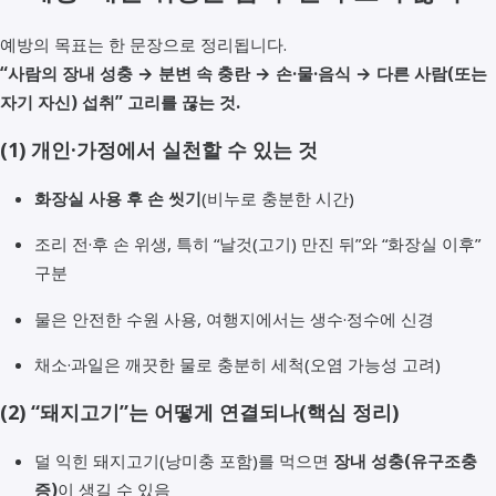
예방의 목표는 한 문장으로 정리됩니다.
“사람의 장내 성충 → 분변 속 충란 → 손·물·음식 → 다른 사람(또는
자기 자신) 섭취” 고리를 끊는 것.
(1) 개인·가정에서 실천할 수 있는 것
화장실 사용 후 손 씻기
(비누로 충분한 시간)
조리 전·후 손 위생, 특히 “날것(고기) 만진 뒤”와 “화장실 이후”
구분
물은 안전한 수원 사용, 여행지에서는 생수·정수에 신경
채소·과일은 깨끗한 물로 충분히 세척(오염 가능성 고려)
(2) “돼지고기”는 어떻게 연결되나(핵심 정리)
덜 익힌 돼지고기(낭미충 포함)를 먹으면
장내 성충(유구조충
증)
이 생길 수 있음