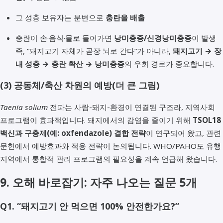
그 성충 보유자는 분변으로
충란을 배출
충란이 손·음식·물로 들어가면
낭미충증/신경낭미충증
이 발생
즉, “돼지고기 자체가 곧장 뇌로 간다”가 아니라,
돼지고기 → 장
내 성충 → 충란 확산 → 낭미충증
의 우회 경로가 중요합니다.
(3) 공동체/축산 차원의 예방(더 큰 그림)
Taenia solium
전파는 사람-돼지-환경이 연결된 구조라, 지역사회
프로그램이 효과적입니다. 돼지에서의 감염을 줄이기 위해
TSOL18
백신과 구충제(예: oxfendazole) 결합 전략
이 연구되어 왔고, 관련
문헌에서 예방효과와 적용 전략이 논의됩니다. WHO/PAHO도 유행
지역에서 통합적 관리 프로그램의 필요성을 계속 언급해 왔습니다.
9. 오해 바로잡기: 자주 나오는 질문 5개
Q1. “돼지고기 안 먹으면 100% 안전한가요?”