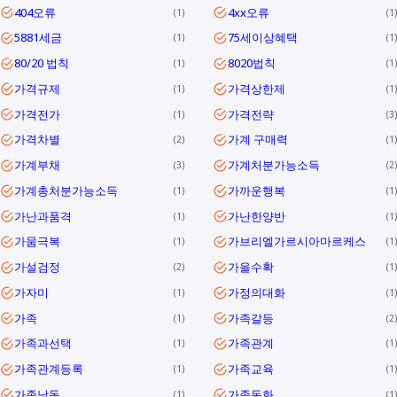
404오류
4xx오류
1
1
5881세금
75세이상혜택
1
1
80/20 법칙
8020법칙
1
1
가격규제
가격상한제
1
1
가격전가
가격전략
1
3
가격차별
가계 구매력
2
1
가계부채
가계처분가능소득
3
2
가계총처분가능소득
가까운행복
1
1
가난과품격
가난한양반
1
1
가뭄극복
가브리엘가르시아마르케스
1
1
가설검정
가을수확
2
1
가자미
가정의대화
1
1
가족
가족갈등
1
2
가족과선택
가족관계
1
1
가족관계등록
가족교육
1
1
가족낭독
가족동화
1
1