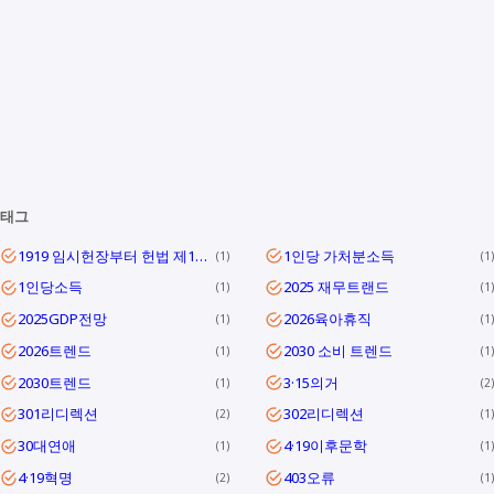
태그
1919 임시헌장부터 헌법 제1조까지
1인당 가처분소득
1
1
1인당소득
2025 재무트랜드
1
1
2025GDP전망
2026육아휴직
1
1
2026트렌드
2030 소비 트렌드
1
1
2030트렌드
3·15의거
1
2
301리디렉션
302리디렉션
2
1
30대연애
4·19이후문학
1
1
4·19혁명
403오류
2
1