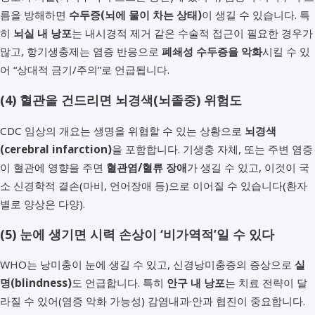
름을 방해하면
수두증(뇌에 물이 차는 상태)
이 생길 수 있습니다. 특
히
뇌실 내 낭포
는 내시경적 제거 같은 수술적 접근이 필요한 경우가
많고, 항기생충제는 염증 반응으로
폐쇄성 수두증을 악화
시킬 수 있
어 “상대적 금기/주의”로 언급됩니다.
(4) 혈관을 건드리면 뇌경색(뇌졸중) 위험도
CDC 임상의 개요는 생명을 위협할 수 있는 상황으로
뇌경색
(cerebral infarction)
을 포함합니다. 기생충 자체, 또는 주변 염증
이 혈관에 영향을 주면
혈관염/혈류 장애
가 생길 수 있고, 이것이 국
소 신경학적 결손(마비, 언어장애 등)으로 이어질 수 있습니다(환자
별로 양상은 다양).
(5) 눈에 생기면 시력 손상이 ‘비가역적’일 수 있다
WHO는 낭미충이 눈에 생길 수 있고, 신경낭미충증의 증상으로
실
명(blindness)
도 언급합니다. 특히
안구 내 낭포
는 치료 전략이 달
라질 수 있어(염증 악화 가능성) 감염내과·안과 협진이 중요합니다.