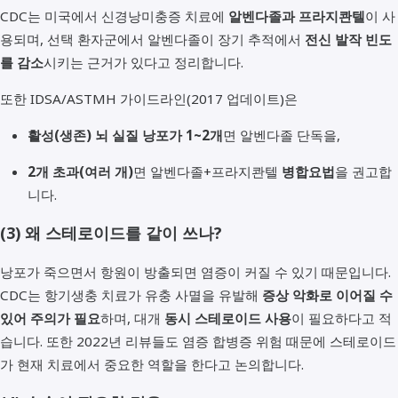
CDC는 미국에서 신경낭미충증 치료에
알벤다졸과 프라지콴텔
이 사
용되며, 선택 환자군에서 알벤다졸이 장기 추적에서
전신 발작 빈도
를 감소
시키는 근거가 있다고 정리합니다.
또한 IDSA/ASTMH 가이드라인(2017 업데이트)은
활성(생존) 뇌 실질 낭포가 1~2개
면 알벤다졸 단독을,
2개 초과(여러 개)
면 알벤다졸+프라지콴텔
병합요법
을 권고합
니다.
(3) 왜 스테로이드를 같이 쓰나?
낭포가 죽으면서 항원이 방출되면 염증이 커질 수 있기 때문입니다.
CDC는 항기생충 치료가 유충 사멸을 유발해
증상 악화로 이어질 수
있어 주의가 필요
하며, 대개
동시 스테로이드 사용
이 필요하다고 적
습니다. 또한 2022년 리뷰들도 염증 합병증 위험 때문에 스테로이드
가 현재 치료에서 중요한 역할을 한다고 논의합니다.