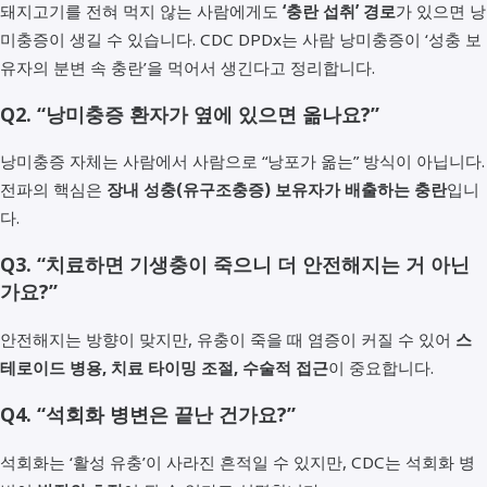
돼지고기를 전혀 먹지 않는 사람에게도
‘충란 섭취’ 경로
가 있으면 낭
미충증이 생길 수 있습니다. CDC DPDx는 사람 낭미충증이 ‘성충 보
유자의 분변 속 충란’을 먹어서 생긴다고 정리합니다.
Q2. “낭미충증 환자가 옆에 있으면 옮나요?”
낭미충증 자체는 사람에서 사람으로 “낭포가 옮는” 방식이 아닙니다.
전파의 핵심은
장내 성충(유구조충증) 보유자가 배출하는 충란
입니
다.
Q3. “치료하면 기생충이 죽으니 더 안전해지는 거 아닌
가요?”
안전해지는 방향이 맞지만, 유충이 죽을 때 염증이 커질 수 있어
스
테로이드 병용, 치료 타이밍 조절, 수술적 접근
이 중요합니다.
Q4. “석회화 병변은 끝난 건가요?”
석회화는 ‘활성 유충’이 사라진 흔적일 수 있지만, CDC는 석회화 병