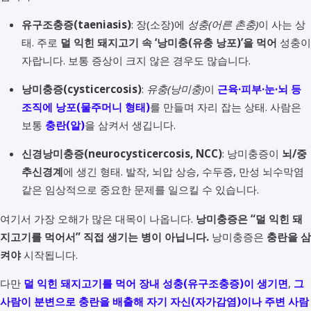
유구조충증(taeniasis)
: 장(소장)에
성충(어른 촌충)
이 사는 상
태. 주로
덜 익힌 돼지고기 속 ‘낭미충(유충 낭포)’을 먹어
성충이
자랍니다. 보통 증상이 크지 않은 경우도 많습니다.
낭미충증(cysticercosis)
:
유충(낭미충)
이
근육·피부·눈·뇌 등
조직에 낭포(물주머니 형태)
를 만들며 자리 잡는 상태. 사람은
보통
충란(알)
을 삼켜서 생깁니다.
신경낭미충증(neurocysticercosis, NCC)
: 낭미충증이
뇌/중
추신경계
에 생긴 형태. 발작, 뇌압 상승, 수두증, 만성 뇌수막염
같은 임상적으로 중요한 문제를 일으킬 수 있습니다.
여기서 가장 오해가 많은 대목이 나옵니다.
낭미충증은 “덜 익힌 돼
지고기를 먹어서” 직접 생기는 병이 아닙니다.
낭미충증은
충란을 삼
켜야
시작됩니다.
다만
덜 익힌 돼지고기를 먹어 장내 성충(유구조충증)이 생기면
,
그
사람이 분변으로 충란을 배출해 자기 자신(자가감염)이나 주변 사람