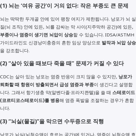
(1) 뇌는 ‘여유 공간’이 거의 없다: 작은 부종도 큰 문제
뇌는 딱딱한 두개골 안에 있어 팽창 여지가 제한됩니다. 낭포가 뇌 실
질(뇌 조직) 안에 있든, 뇌를 감싸는 막 사이(지주막하 공간)에 있든,
부종이나 염증이 생기면 뇌압이 상승
할 수 있습니다. IDSA/ASTMH
가이드라인도 신경낭미충증의 흔한 임상 양상으로
발작과 뇌압 상승
을 강조합니다.
(2) “살아 있을 때보다 죽을 때” 문제가 커질 수 있다
CDC는 살아 있는 낭포는 염증 반응이 크지 않을 수 있지만,
낭포가
퇴화할 때 항원이 방출되면서 급성 염증과 부종
이 생긴다고 설명합
니다. 그래서 항기생충 약(알벤다졸·프라지콴텔)을 쓸 때
스테로이드
(코르티코스테로이드)를 병용
해 염증 폭발을 조절하는 경우가 흔합
니다.
(3) “뇌실(물길)”을 막으면 수두증으로 직행
낭포가 뇌실(뇌척수액이 흐르는 공간)에 있거나, 염증이 뇌척수액 흐