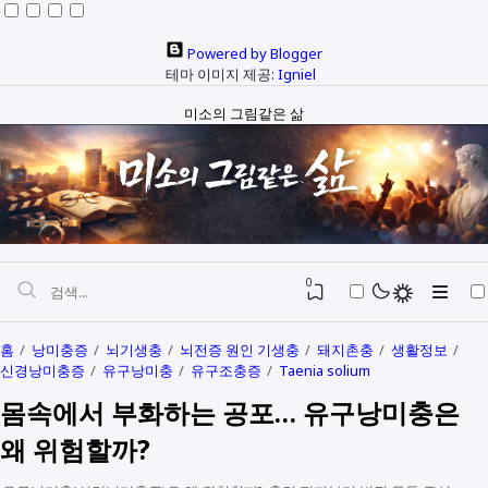
Powered by Blogger
테마 이미지 제공:
Igniel
미소의 그림같은 삶
0
홈
낭미충증
뇌기생충
뇌전증 원인 기생충
돼지촌충
생활정보
신경낭미충증
유구낭미충
유구조충증
Taenia solium
자본과 예산
몸속에서 부화하는 공포… 유구낭미충은
정치와행정
SEO
왜 위험할까?
다문화
생활정보
생각해보기