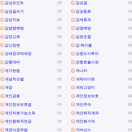
감상포인트
감성글
1
1
감성글쓰기
감성동화
1
1
감성지능
감세효과
1
1
감염병예방
감염예방
1
1
감정교육
감정조절
1
1
갑신정변
값 레이블
1
1
강세장과약세장
강원도사투리
1
1
강풍대비
강형효율시장
1
1
개가된범
개나리
1
1
개념적모델
개락이다뜻
1
1
개암
개와고양이
1
1
개인금융
개인정보보호
1
2
개인정보보호법
개인주의
1
2
개인처분가능소득
개인퇴직계좌
1
1
개인형퇴직연금
개인화가격
1
1
객관식공부법
거버넌스
1
1