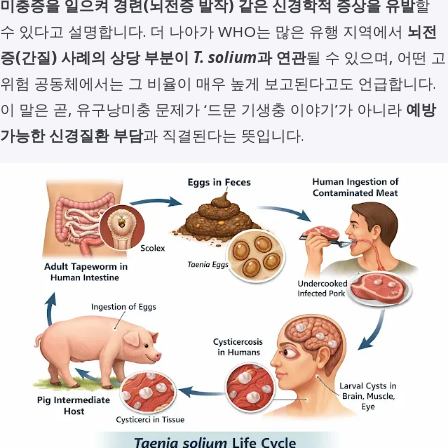
미충증을 일으켜 경련(뇌전증 발작) 같은 신경학적 증상을 유발
할
수 있다고 설명합니다. 더 나아가 WHO는 많은 유행 지역에서
뇌전
증(간질) 사례의 상당 부분이
T. solium
과 연관
될 수 있으며, 어떤 고
위험 공동체에서는 그 비율이 매우 높게 보고된다고도 언급합니다.
이 말은 곧, 유구낭미충 문제가 ‘드문 기생충 이야기’가 아니라
예방
가능한 신경질환 부담
과 직결된다는 뜻입니다.