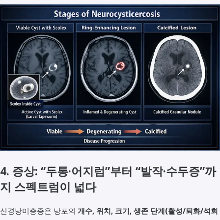
4. 증상: “두통·어지럼”부터 “발작·수두증”까
지 스펙트럼이 넓다
신경낭미충증은 낭포의
개수, 위치, 크기, 생존 단계(활성/퇴화/석회