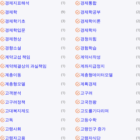
경제지표해석
경제통합
1
1
경제학
경제학공부
9
2
경제학기초
경제학이론
3
2
경제학입문
경제학자
1
1
경제현상
경청의힘
1
1
경향소설
경험학습
1
1
계약교섭 책임
계약서작성
1
1
계약체결상의 과실책임
계좌지급정지
1
1
계층이동
계층형데이터모델
1
1
계층형모델
계획경제
1
1
고객분석
고구려
1
1
고구려정책
고국천왕
1
2
고대복지제도
고도를기다리며
1
1
고독
고등수학
1
5
고령사회
고령인구 증가
1
1
고령자고용
고령자식단
1
1