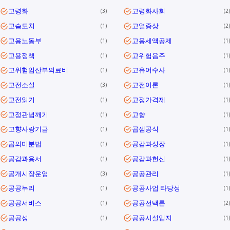
고령화
고령화사회
3
2
고슴도치
고열증상
1
2
고용노동부
고용세액공제
1
1
고용정책
고위험음주
1
1
고위험임산부의료비
고유어수사
1
1
고전소설
고전이론
3
1
고전읽기
고정가격제
1
1
고정관념깨기
고향
1
1
고향사랑기금
곱셈공식
1
1
곱의미분법
공감과성장
1
1
공감과용서
공감과헌신
1
1
공개시장운영
공공관리
3
1
공공누리
공공사업 타당성
1
1
공공서비스
공공선택론
1
2
공공성
공공시설입지
1
1