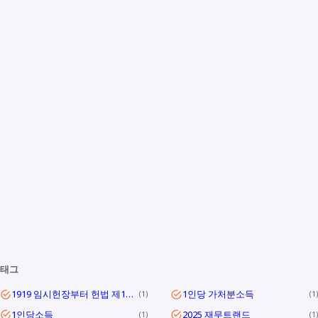
태그
1919 임시헌장부터 헌법 제1조까지
1인당 가처분소득
1
1
1인당소득
2025 재무트랜드
1
1