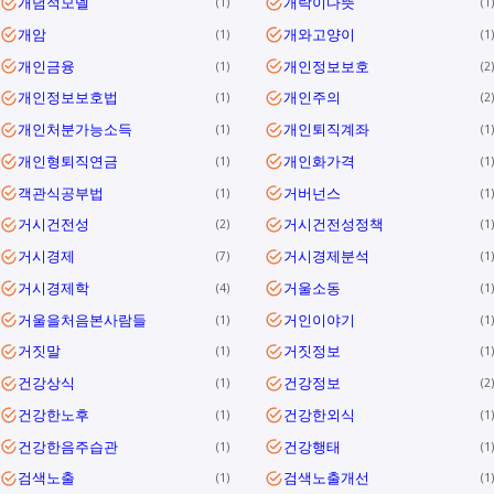
개념적모델
개락이다뜻
1
1
개암
개와고양이
1
1
개인금융
개인정보보호
1
2
개인정보보호법
개인주의
1
2
개인처분가능소득
개인퇴직계좌
1
1
개인형퇴직연금
개인화가격
1
1
객관식공부법
거버넌스
1
1
거시건전성
거시건전성정책
2
1
거시경제
거시경제분석
7
1
거시경제학
거울소동
4
1
거울을처음본사람들
거인이야기
1
1
거짓말
거짓정보
1
1
건강상식
건강정보
1
2
건강한노후
건강한외식
1
1
건강한음주습관
건강행태
1
1
검색노출
검색노출개선
1
1