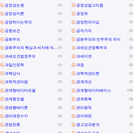
공정성논쟁
공정성알고리즘
1
2
공정성이론
공정위
1
1
공정하다는착각
공정한리더십
1
1
공중보건
공직가치
1
1
공화주의
공화주의와 민주주의 차이
1
1
공화주의의 핵심과 비지배 자유를 통해 대한민국 민주공화국의 의미와 과제를 정리합니다.
과세요건명확주의
1
1
과세요건법정주의
과세이연
1
1
과일인문학
과점
1
2
과학상식
과학적관리론
1
1
과학적관리법
관계개선
1
1
관계형데이터모델
관계형데이터베이스
1
10
관계형모델
관계회복
2
3
관료행태이론
관리원칙
2
1
관리재정수지
관아재판
3
1
관점전환
광고성과분석
1
1
광고수익
광고수익구조
1
1