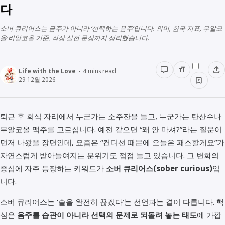
다
경영경제
전래동화
STUDY
소버 큐리어스는 금주가 아니라 ‘선택하는 음주’입니다. 의미, 한국 지표, 무알코
인물정보
우리동네이야기
올·비알코올 기준, 직장 실전 문장까지 정리했습니다.
데이터관리
책리뷰
Life with the Love
4
mins read
용어공부
29 12월 2026
퇴근 후 회식 자리에서 누군가는 소주잔을 들고, 누군가는 탄산수나
무알코올 맥주를 고르십니다. 예전 같으면 “왜 안 마셔?”라는 질문이
먼저 나왔을 장면인데, 요즘은 “컨디션 때문에 오늘은 패스할게요”가
자연스럽게 받아들여지는 분위기도 점점 늘고 있습니다. 그 변화의
중심에 자주 등장하는 키워드가
소버 큐리어스(sober curious)
입
니다.
소버 큐리어스는 ‘술을 완전히 끊겠다’는 선언과는 결이 다릅니다. 핵
심은
음주를 습관이 아니라 선택의 문제로 되돌려 놓는 태도
에 가깝