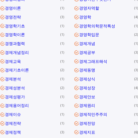
경영이론
경영자역할
1
1
경영전략
경영학
3
4
경영학기초
경영학의학문적특성
1
1
경영학이론
경영학입문
1
2
경쟁과협력
경제개념
1
1
경제개념정리
경제공부
1
3
경제교육
경제그래프해석
1
1
경제기초이론
경제동맹
2
3
경제분석
경제상식
1
2
경제성분석
경제성장
2
4
경제성평가
경제안보
1
1
경제용어정리
경제원리
1
1
경제이슈
경제적민주주의
1
1
경제전략
경제전망
1
1
경제정책
경제지표
3
6