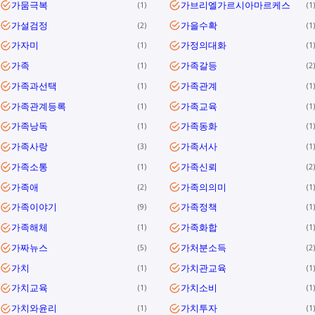
가뭄극복
가브리엘가르시아마르케스
1
1
가설검정
가을수확
2
1
가자미
가정의대화
1
1
가족
가족갈등
1
2
가족과선택
가족관계
1
1
가족관계등록
가족교육
1
1
가족낭독
가족동화
1
1
가족사랑
가족서사
3
1
가족소통
가족신뢰
1
2
가족애
가족의의미
2
1
가족이야기
가족정책
9
1
가족해체
가족화합
1
1
가짜뉴스
가처분소득
5
2
가치
가치관교육
1
1
가치교육
가치소비
1
1
가치와윤리
가치투자
1
1