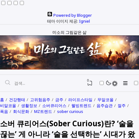
Powered by Blogger
테마 이미지 제공:
Igniel
미소의 그림같은 삶
0
홈
건강행태
고위험음주
금주
라이프스타일
무알코올
비알코올
생활정보
소버큐리어스
웰빙트렌드
음주습관
절주
자본과 예산
폭음
회식문화
MZ트렌드
sober curious
소버 큐리어스(Sober Curious)란? ‘술을
정치와행정
SEO
끊는’ 게 아니라 ‘술을 선택하는’ 시대가 왔
다문화
생활정보
생각해보기