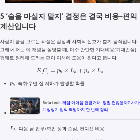
5 ‘술을 마실지 말지’ 결정은 결국 비용–편익
계산입니다
사람이 술을 고르는 과정은 감정과 사회적 신호가 함께 움직입니다.
그래서 저는 이 개념을 설명할 때, 아주 간단한 기대비용(기대손실)
형태로 정리해 드리는 편이 이해에 도움이 된다고 봅니다.
[
]
=
×
+
×
E
C
p
L
p
L
h
h
s
s
: 숙취·수면 질 저하가 발생할 확률
p
h
Related:
게임 아이템 현금거래, 정말 괜찮을까? 사기·
계정정지·법적 책임까지 한 번에 정리
: 다음 날 업무/학업 성과 손실, 컨디션 비용
L
h