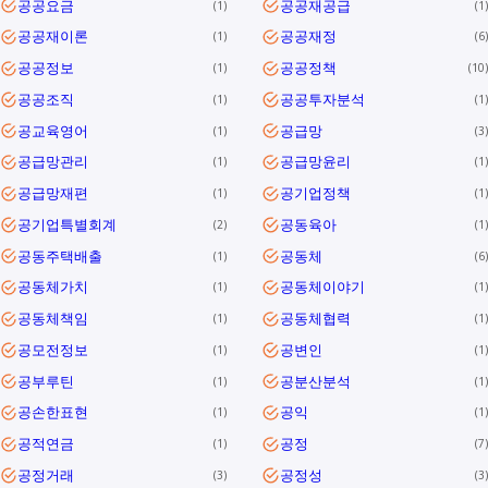
공공요금
공공재공급
1
1
공공재이론
공공재정
1
6
공공정보
공공정책
1
10
공공조직
공공투자분석
1
1
공교육영어
공급망
1
3
공급망관리
공급망윤리
1
1
공급망재편
공기업정책
1
1
공기업특별회계
공동육아
2
1
공동주택배출
공동체
1
6
공동체가치
공동체이야기
1
1
공동체책임
공동체협력
1
1
공모전정보
공변인
1
1
공부루틴
공분산분석
1
1
공손한표현
공익
1
1
공적연금
공정
1
7
공정거래
공정성
3
3