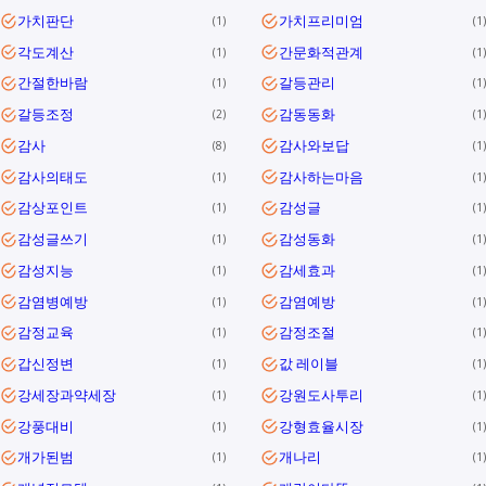
가치판단
가치프리미엄
1
1
각도계산
간문화적관계
1
1
간절한바람
갈등관리
1
1
갈등조정
감동동화
2
1
감사
감사와보답
8
1
감사의태도
감사하는마음
1
1
감상포인트
감성글
1
1
감성글쓰기
감성동화
1
1
감성지능
감세효과
1
1
감염병예방
감염예방
1
1
감정교육
감정조절
1
1
갑신정변
값 레이블
1
1
강세장과약세장
강원도사투리
1
1
강풍대비
강형효율시장
1
1
개가된범
개나리
1
1