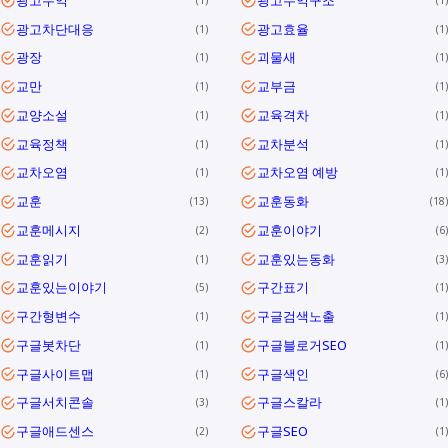
광고차단대응
광고효율
1
1
광장
괴물새
1
1
교만
교부금
1
1
교양소설
교육격차
1
1
교육정책
교차분석
1
1
교차오염
교차오염 예방
1
1
교훈
교훈동화
13
18
교훈메시지
교훈이야기
2
6
교훈읽기
교훈있는동화
1
3
교훈있는이야기
구간표기
5
1
구간형변수
구글검색노출
1
1
구글봇차단
구글블로거SEO
1
1
구글사이트맵
구글색인
1
6
구글서치콘솔
구글스칼라
3
1
구글애드센스
구글SEO
2
1