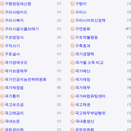
구렁덩덩새신랑
구렁이
1
1
구리사랑카드
구리시
1
2
구리시복지
구리시어르신정책
2
1
구리시음식물쓰레기
구연동화
1
87
구조방정식
구조적불평등
2
1
구직사기
구축효과
1
2
구토설사
국가경쟁력
1
1
국가경제규모
국가별 소득 비교
1
1
국가보증채무
국가예산
1
3
국가인공지능전략위원회
국가재정
1
4
국가재정법
국가채무
8
4
국가통치
국가AI컴퓨팅센터
1
1
국고보조금
국고채권
2
1
국고채금리
국고채무부담행위
1
1
국내논문
국내총생산
1
2
국립국어원
국무위원회
1
1