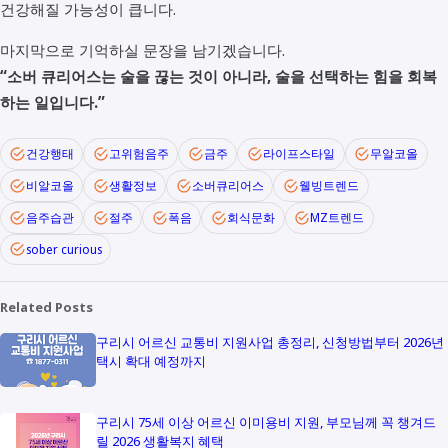
건강해질 가능성이 큽니다.
마지막으로 기억하실 문장을 남기겠습니다.
“소버 큐리어스는 술을 끊는 것이 아니라, 술을 선택하는 힘을 회복
하는 일입니다.”
건강행태
고위험음주
금주
라이프스타일
무알코올
비알코올
생활정보
소버큐리어스
웰빙트렌드
음주습관
절주
폭음
회식문화
MZ트렌드
sober curious
Related Posts
구리시 어르신 교통비 지원사업 총정리, 신청방법부터 2026년
택시 확대 예정까지
구리시 75세 이상 어르신 이미용비 지원, 부모님께 꼭 챙겨드
릴 2026 생활복지 혜택