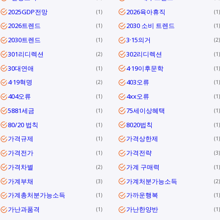
2025GDP전망
2026육아휴직
1
1
2026트렌드
2030 소비 트렌드
1
1
2030트렌드
3·15의거
1
2
301리디렉션
302리디렉션
2
1
30대연애
4·19이후문학
1
1
4·19혁명
403오류
2
1
404오류
4xx오류
1
1
5881세금
75세이상혜택
1
1
80/20 법칙
8020법칙
1
1
가격규제
가격상한제
1
1
가격전가
가격전략
1
3
가격차별
가계 구매력
2
1
가계부채
가계처분가능소득
3
2
가계총처분가능소득
가까운행복
1
1
가난과품격
가난한양반
1
1