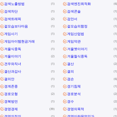
검색노출방법
검색엔진최적화
1
6
검색차단
검색콘솔
1
1
검색트래픽
검안서
2
1
겉모습보다마음
겉모습의함정
1
1
게임사기
게임산업법
1
1
게임아이템현금거래
게임약관
1
1
겨울식중독
겨울옛이야기
1
1
겨울이야기
겨울철식중독
2
1
견우와직녀
결산
1
2
결산과감사
결의
1
1
결의안
겸손
1
6
경계존중
경기침체
1
1
경로모형
경로분석
2
2
경북방언
경수
1
2
경영경제
경영의목적
39
1
경영의정의
경영이란무엇인가
1
1