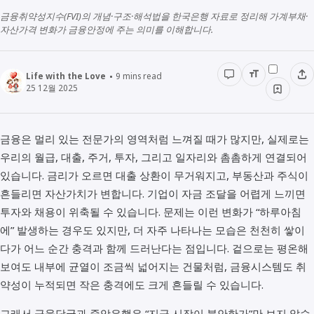
다문화
생활정보
생각해보기
금융취약성지수(FVI)의 개념·구조·해석법을 한국은행 자료로 정리해 가계부채·
자산가격 변화가 금융안정에 주는 의미를 이해합니다.
경영경제
전래동화
STUDY
인물정보
우리동네이야기
데이터관리
Life with the Love
9
mins read
25 12월 2025
책리뷰
용어공부
금융은 멀리 있는 전문가의 영역처럼 느껴질 때가 많지만, 실제로는
우리의 월급, 대출, 주거, 투자, 그리고 일자리와 촘촘하게 연결되어
있습니다. 금리가 오르면 대출 상환이 무거워지고, 부동산과 주식이
흔들리면 자산가치가 변합니다. 기업이 자금 조달을 어렵게 느끼면
투자와 채용이 위축될 수 있습니다. 문제는 이런 변화가 “하루아침
에” 발생하는 경우도 있지만, 더 자주 나타나는 모습은 천천히 쌓이
다가 어느 순간 충격과 함께 드러난다는 점입니다. 겉으로는 평온해
보여도 내부에 균열이 조금씩 넓어지는 건물처럼, 금융시스템도 취
약성이 누적되면 작은 충격에도 크게 흔들릴 수 있습니다.
그래서 금융당국과 중앙은행은 “지금 시장이 불안한가”만 보지 않습