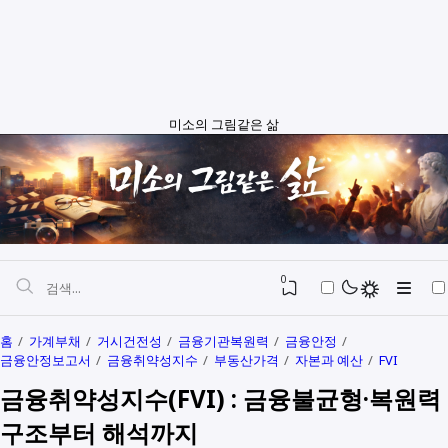
미소의 그림같은 삶
0
홈
가계부채
거시건전성
금융기관복원력
금융안정
금융안정보고서
금융취약성지수
부동산가격
자본과 예산
FVI
자본과 예산
금융취약성지수(FVI) : 금융불균형·복원력
정치와행정
SEO
구조부터 해석까지