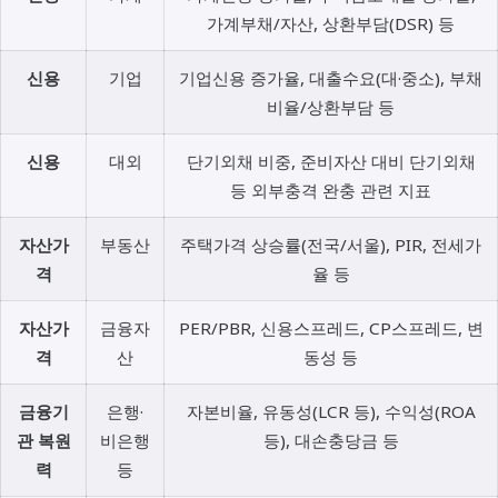
가계부채/자산, 상환부담(DSR) 등
신용
기업
기업신용 증가율, 대출수요(대·중소), 부채
비율/상환부담 등
신용
대외
단기외채 비중, 준비자산 대비 단기외채
등 외부충격 완충 관련 지표
자산가
부동산
주택가격 상승률(전국/서울), PIR, 전세가
격
율 등
자산가
금융자
PER/PBR, 신용스프레드, CP스프레드, 변
격
산
동성 등
금융기
은행·
자본비율, 유동성(LCR 등), 수익성(ROA
관 복원
비은행
등), 대손충당금 등
력
등