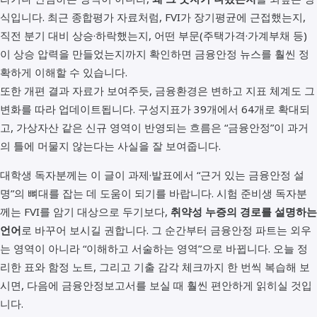
식입니다. 최근 종합평가 자료처럼, FVI가 장기평균에 근접했는지,
직전 분기 대비 상승·하락했는지, 어떤 부문(주택가격·가계부채 등)
이 상승 압력을 만들었는지까지 확인하면 금융안정 뉴스를 훨씬 정
확하게 이해할 수 있습니다.
또한 개편 결과 자료가 보여주듯, 금융환경은 변하고 지표 체계도 그
변화를 따라 업데이트됩니다. 구성지표가 39개에서 64개로 확대되
고, 가상자산 같은 신규 영역이 반영되는 흐름은 “금융안정”이 과거
의 틀에 머물지 않는다는 사실을 잘 보여줍니다.
대학생 독자분께는 이 글이 과제·발표에서 “근거 있는 금융안정 설
명”의 뼈대를 잡는 데 도움이 되기를 바랍니다. 시험 준비생 독자분
께는 FVI를 암기 대상으로 두기보다,
취약성 누증의 경로를 설명하는
언어
로 바꾸어 보시길 권합니다. 그 순간부터 금융안정 파트는 외우
는 영역이 아니라 “이해하고 서술하는 영역”으로 바뀝니다. 오늘 정
리한 표와 함정 노트, 그리고 기출 감각 체크까지 한 번씩 복습해 보
시면, 다음에 금융안정보고서를 보실 때 훨씬 편안하게 읽히실 것입
니다.