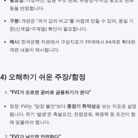
중요성:
가상자산, 업권 구조 변화, 유동성·수익성 중요도 변화
등을 반영합니다.
구분:
개편은 “과거 값의 비교”를 어렵게 만들 수 있어, 동일 기
준(신계열/구계열) 확인이 필요합니다.
예시:
한국은행 자료에서 구성지표가 39개에서 64개로 확대된
개편 내용이 제시됩니다.
4) 오해하기 쉬운 주장/함정
“FVI가 오르면 곧바로 금융위기가 온다”
정정: FVI는 “당장 불안”보다
중장기 취약성
을 보는 지표로 설명
됩니다. 위기 ‘발생’은 촉발요인, 전염경로, 복원력 등 조건이 함
께 맞물려야 합니다.
“FVI가 낮으면 안전하다”