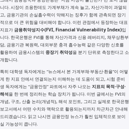
니다. 시장이 조용한데도 가계부채가 계속 늘고, 자산가격이 과열되
고, 금융기관의 손실흡수력이 약해지는 징후가 함께 관측되면 장기
적으로 더 큰 위험을 대비해야 합니다. 이런 관점에서 등장하는 대표
지표가
금융취약성지수(FVI, Financial Vulnerability Index)
입
니다. 한국은행은 FVI를 통해 자산가격과 신용 레버리지, 채무상환부
담, 금융기관 복원력, 대외부문 충격 흡수능력 같은 다양한 신호를
활용하여 금융시스템의
중장기 취약성
을 분기 단위로 측정한다고 소
개합니다.
특히 대학생 독자에게는 “뉴스에서 본 가계부채·부동산·환율”이 어떻
게 한 지표 안에서 연결되는지 이해하는 데 도움이 되고, 시험 준비
생 독자에게는 “금융안정” 파트에서 자주 나오는
지표의 목적·구성·
해석
을 한 번에 정리하는 학습 장치가 됩니다. 이번 글에서는 FVI의
개념, 구조, 산출 논리(개념적), 해석 포인트, 그리고 실제로 한국은행
보고서에서 어떤 수치와 맥락으로 활용되는지까지 차근차근 안내해
드리겠습니다. 읽고 나시면 금융안정 뉴스가 훨씬 입체적으로 보이
실 가능성이 큽니다.