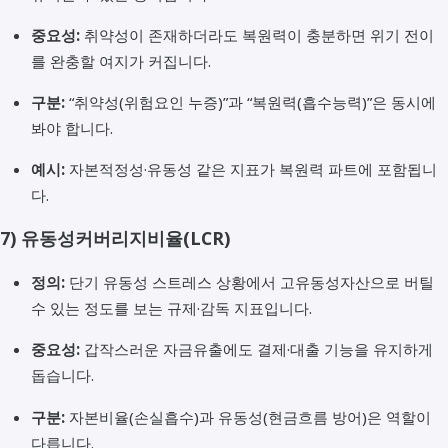
중요성:
취약성이 존재하더라도 복원력이 충분하면 위기 전이
를 완충할 여지가 커집니다.
구분:
“취약성(위험요인 누증)”과 “복원력(흡수능력)”은 동시에
봐야 합니다.
예시:
자본적정성·유동성 같은 지표가 복원력 파트에 포함됩니
다.
7)
유동성커버리지비율(LCR)
정의:
단기 유동성 스트레스 상황에서 고유동성자산으로 버틸
수 있는 정도를 보는 규제·감독 지표입니다.
중요성:
갑작스러운 자금유출에도 결제·대출 기능을 유지하게
돕습니다.
구분:
자본비율(손실흡수)과 유동성(현금흐름 방어)은 역할이
다릅니다.