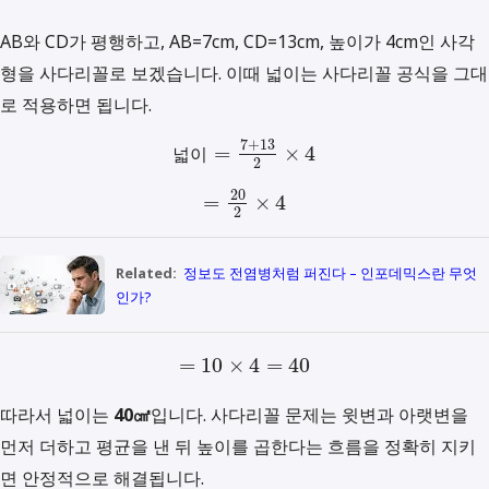
AB와 CD가 평행하고, AB=7cm, CD=13cm, 높이가 4cm인 사각
형을 사다리꼴로 보겠습니다. 이때 넓이는 사다리꼴 공식을 그대
로 적용하면 됩니다.
7
+
13
=
×
4
넓
이
2
20
=
×
4
2
Related:
정보도 전염병처럼 퍼진다 – 인포데믹스란 무엇
인가?
=
10
×
4
=
40
따라서 넓이는
40㎠
입니다. 사다리꼴 문제는 윗변과 아랫변을
먼저 더하고 평균을 낸 뒤 높이를 곱한다는 흐름을 정확히 지키
면 안정적으로 해결됩니다.