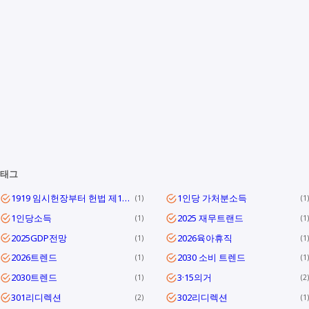
태그
1919 임시헌장부터 헌법 제1조까지
1인당 가처분소득
1
1
1인당소득
2025 재무트랜드
1
1
2025GDP전망
2026육아휴직
1
1
2026트렌드
2030 소비 트렌드
1
1
2030트렌드
3·15의거
1
2
301리디렉션
302리디렉션
2
1