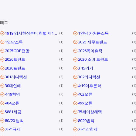
태그
1919 임시헌장부터 헌법 제1조까지
1인당 가처분소득
1
1
1인당소득
2025 재무트랜드
1
1
2025GDP전망
2026육아휴직
1
1
2026트렌드
2030 소비 트렌드
1
1
2030트렌드
3·15의거
1
2
301리디렉션
302리디렉션
2
1
30대연애
4·19이후문학
1
1
4·19혁명
403오류
2
1
404오류
4xx오류
1
1
5881세금
75세이상혜택
1
1
80/20 법칙
8020법칙
1
1
가격규제
가격상한제
1
1