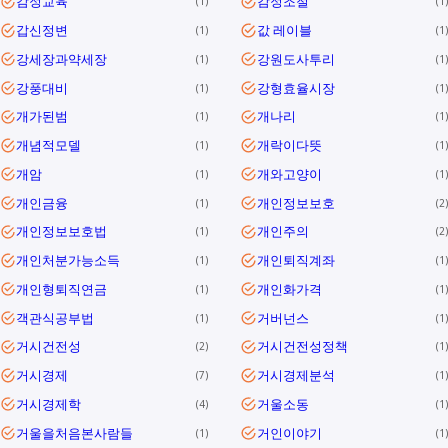
감정교육
감정조절
1
1
갑신정변
값 레이블
1
1
강세장과약세장
강원도사투리
1
1
강풍대비
강형효율시장
1
1
개가된범
개나리
1
1
개념적모델
개락이다뜻
1
1
개암
개와고양이
1
1
개인금융
개인정보보호
1
2
개인정보보호법
개인주의
1
2
개인처분가능소득
개인퇴직계좌
1
1
개인형퇴직연금
개인화가격
1
1
객관식공부법
거버넌스
1
1
거시건전성
거시건전성정책
2
1
거시경제
거시경제분석
7
1
거시경제학
거울소동
4
1
거울을처음본사람들
거인이야기
1
1