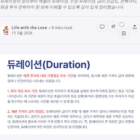
듀레이션의 정의부터 맥컬리 듀레이션, 수정 듀레이션, 금리 민감도, 컨벡서티,
채권 투자 전략까지 한 번에 이해할 수 있도록 깊이 있게 정리했습니다.
경영경제
전래동화
STUDY
인물정보
우리동네이야기
데이터관리
Life with the Love
8
mins read
15 3월 2026
책리뷰
용어공부