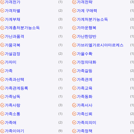
가격전가
가격전략
1
3
가격차별
가계 구매력
2
1
가계부채
가계처분가능소득
3
2
가계총처분가능소득
가까운행복
1
1
가난과품격
가난한양반
1
1
가뭄극복
가브리엘가르시아마르케스
1
1
가설검정
가을수확
2
1
가자미
가정의대화
1
1
가족
가족갈등
1
2
가족과선택
가족관계
1
1
가족관계등록
가족교육
1
1
가족낭독
가족동화
1
1
가족사랑
가족서사
3
1
가족소통
가족신뢰
1
2
가족애
가족의의미
2
1
가족이야기
가족정책
9
1