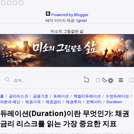
Powered by Blogger
테마 이미지 제공:
Igniel
미소의 그림같은 삶
0
홈
금리리스크
금융기초
듀레이션
맥컬리듀레이션
수정듀레이션
자본과 예산
채권가격
채권금리
채권투자
컨벡서티
Duration
자본과 예산
듀레이션(Duration)이란 무엇인가: 채권
정치와행정
SEO
금리 리스크를 읽는 가장 중요한 지표
다문화
생활정보
생각해보기