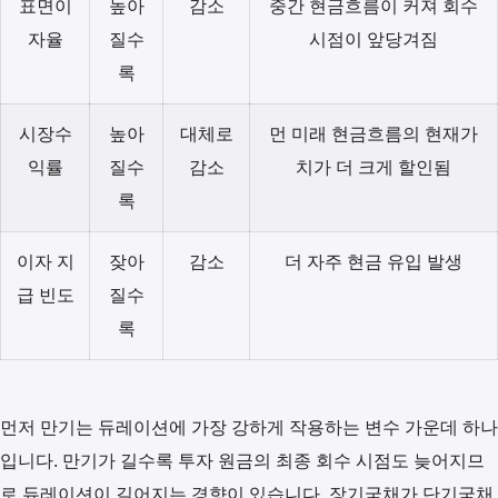
표면이
높아
감소
중간 현금흐름이 커져 회수
자율
질수
시점이 앞당겨짐
록
시장수
높아
대체로
먼 미래 현금흐름의 현재가
익률
질수
감소
치가 더 크게 할인됨
록
이자 지
잦아
감소
더 자주 현금 유입 발생
급 빈도
질수
록
먼저 만기는 듀레이션에 가장 강하게 작용하는 변수 가운데 하나
입니다. 만기가 길수록 투자 원금의 최종 회수 시점도 늦어지므
로 듀레이션이 길어지는 경향이 있습니다. 장기국채가 단기국채