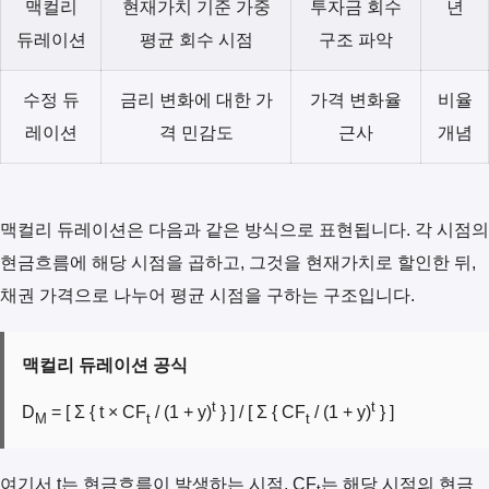
맥컬리
현재가치 기준 가중
투자금 회수
년
듀레이션
평균 회수 시점
구조 파악
수정 듀
금리 변화에 대한 가
가격 변화율
비율
레이션
격 민감도
근사
개념
맥컬리 듀레이션은 다음과 같은 방식으로 표현됩니다. 각 시점의
현금흐름에 해당 시점을 곱하고, 그것을 현재가치로 할인한 뒤,
채권 가격으로 나누어 평균 시점을 구하는 구조입니다.
맥컬리 듀레이션 공식
t
t
D
= [ Σ { t × CF
/ (1 + y)
} ] / [ Σ { CF
/ (1 + y)
} ]
M
t
t
여기서 t는 현금흐름이 발생하는 시점, CF
는 해당 시점의 현금