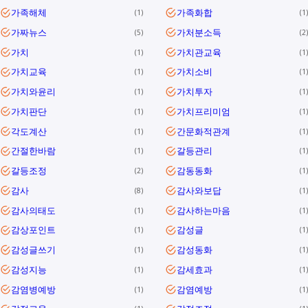
가족해체
가족화합
1
1
가짜뉴스
가처분소득
5
2
가치
가치관교육
1
1
가치교육
가치소비
1
1
가치와윤리
가치투자
1
1
가치판단
가치프리미엄
1
1
각도계산
간문화적관계
1
1
간절한바람
갈등관리
1
1
갈등조정
감동동화
2
1
감사
감사와보답
8
1
감사의태도
감사하는마음
1
1
감상포인트
감성글
1
1
감성글쓰기
감성동화
1
1
감성지능
감세효과
1
1
감염병예방
감염예방
1
1