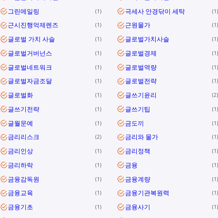
그린메일링
극세사 안경닦이 세탁
1
1
근시진행억제렌즈
근원물가
1
1
글로벌 가치 사슬
글로벌가치사슬
1
1
글로벌거버넌스
글로벌경제
1
1
글로벌네트워크
글로벌역량
1
1
글로벌자금조달
글로벌전략
1
1
글로벌화
글쓰기윤리
1
2
글쓰기전략
글쓰기팁
1
1
글월문예
금도끼
1
1
금리리스크
금리와 물가
2
1
금리인상
금리정책
1
1
금리하락
금융
1
1
금융감독원
금융계량
1
1
금융교육
금융기관복원력
1
1
금융기초
금융사기
1
1