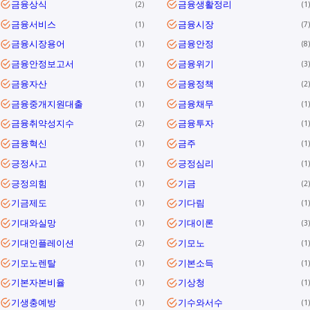
금융상식
금융생활정리
2
1
금융서비스
금융시장
1
7
금융시장용어
금융안정
1
8
금융안정보고서
금융위기
1
3
금융자산
금융정책
1
2
금융중개지원대출
금융채무
1
1
금융취약성지수
금융투자
2
1
금융혁신
금주
1
1
긍정사고
긍정심리
1
1
긍정의힘
기금
1
2
기금제도
기다림
1
1
기대와실망
기대이론
1
3
기대인플레이션
기모노
2
1
기모노렌탈
기본소득
1
1
기본자본비율
기상청
1
1
기생충예방
기수와서수
1
1