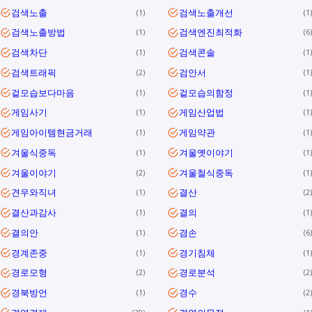
검색노출
검색노출개선
1
1
검색노출방법
검색엔진최적화
1
6
검색차단
검색콘솔
1
1
검색트래픽
검안서
2
1
겉모습보다마음
겉모습의함정
1
1
게임사기
게임산업법
1
1
게임아이템현금거래
게임약관
1
1
겨울식중독
겨울옛이야기
1
1
겨울이야기
겨울철식중독
2
1
견우와직녀
결산
1
2
결산과감사
결의
1
1
결의안
겸손
1
6
경계존중
경기침체
1
1
경로모형
경로분석
2
2
경북방언
경수
1
2