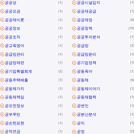
공공성
공공시설입지
1
1
공공요금
공공재공급
1
1
공공재이론
공공재정
1
6
공공정보
공공정책
1
10
공공조직
공공투자분석
1
1
공교육영어
공급망
1
3
공급망관리
공급망윤리
1
1
공급망재편
공기업정책
1
1
공기업특별회계
공동육아
2
1
공동주택배출
공동체
1
6
공동체가치
공동체이야기
1
1
공동체책임
공동체협력
1
1
공모전정보
공변인
1
1
공부루틴
공분산분석
1
1
공손한표현
공익
1
1
공적연금
공정
1
7