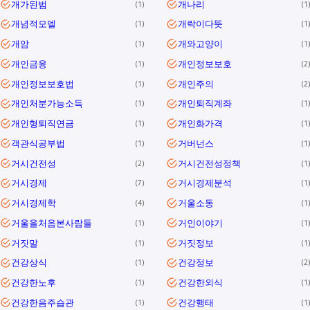
개가된범
개나리
1
1
개념적모델
개락이다뜻
1
1
개암
개와고양이
1
1
개인금융
개인정보보호
1
2
개인정보보호법
개인주의
1
2
개인처분가능소득
개인퇴직계좌
1
1
개인형퇴직연금
개인화가격
1
1
객관식공부법
거버넌스
1
1
거시건전성
거시건전성정책
2
1
거시경제
거시경제분석
7
1
거시경제학
거울소동
4
1
거울을처음본사람들
거인이야기
1
1
거짓말
거짓정보
1
1
건강상식
건강정보
1
2
건강한노후
건강한외식
1
1
건강한음주습관
건강행태
1
1