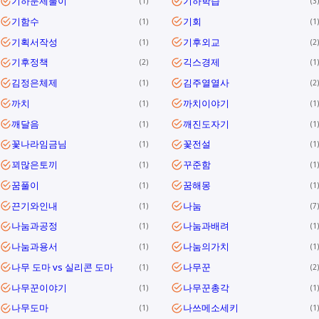
기하문제풀이
기하학습
1
3
기함수
기회
1
1
기획서작성
기후외교
1
2
기후정책
긱스경제
2
1
김정은체제
김주열열사
1
2
까치
까치이야기
1
1
깨달음
깨진도자기
1
1
꽃나라임금님
꽃전설
1
1
꾀많은토끼
꾸준함
1
1
꿈풀이
꿈해몽
1
1
끈기와인내
나눔
1
7
나눔과공정
나눔과배려
1
1
나눔과용서
나눔의가치
1
1
나무 도마 vs 실리콘 도마
나무꾼
1
2
나무꾼이야기
나무꾼총각
1
1
나무도마
나쓰메소세키
1
1