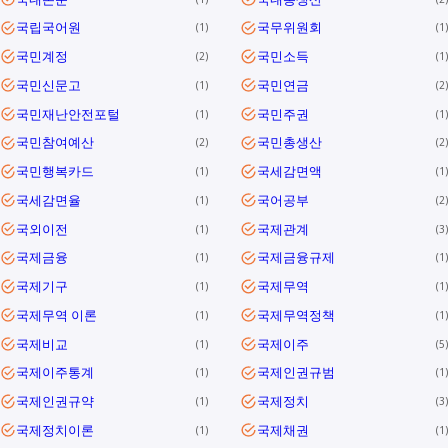
국립국어원
국무위원회
1
1
국민계정
국민소득
2
1
국민신문고
국민연금
1
2
국민재난안전포털
국민주권
1
1
국민참여예산
국민총생산
2
2
국민행복카드
국세감면액
1
1
국세감면율
국어공부
1
2
국외이전
국제관계
1
3
국제금융
국제금융규제
1
1
국제기구
국제무역
1
1
국제무역 이론
국제무역정책
1
1
국제비교
국제이주
1
5
국제이주통계
국제인권규범
1
1
국제인권규약
국제정치
1
3
국제정치이론
국제채권
1
1