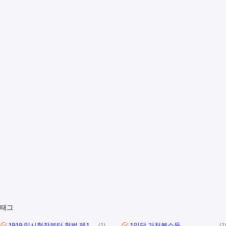
태그
1919 임시헌장부터 헌법 제1조까지
1인당 가처분소득
1
1