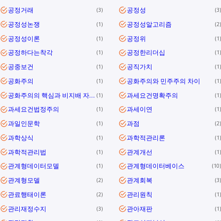
공정거래
공정성
3
3
공정성논쟁
공정성알고리즘
1
2
공정성이론
공정위
1
1
공정하다는착각
공정한리더십
1
1
공중보건
공직가치
1
1
공화주의
공화주의와 민주주의 차이
1
1
공화주의의 핵심과 비지배 자유를 통해 대한민국 민주공화국의 의미와 과제를 정리합니다.
과세요건명확주의
1
1
과세요건법정주의
과세이연
1
1
과일인문학
과점
1
2
과학상식
과학적관리론
1
1
과학적관리법
관계개선
1
1
관계형데이터모델
관계형데이터베이스
1
10
관계형모델
관계회복
2
3
관료행태이론
관리원칙
2
1
관리재정수지
관아재판
3
1