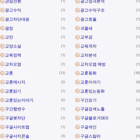
관점전환
광고성과분석
1
1
광고수익
광고수익구조
1
1
광고차단대응
광고효율
1
1
광장
괴물새
1
1
교만
교부금
1
1
교양소설
교육격차
1
1
교육정책
교차분석
1
1
교차오염
교차오염 예방
1
1
교훈
교훈동화
13
18
교훈메시지
교훈이야기
2
6
교훈읽기
교훈있는동화
1
3
교훈있는이야기
구간표기
5
1
구간형변수
구글검색노출
1
1
구글봇차단
구글블로거SEO
1
1
구글사이트맵
구글색인
1
6
구글서치콘솔
구글스칼라
3
1