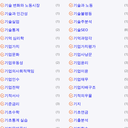
기술 변화와 노동시장
기술과 노동
1
1
기술과 인간성
기술불평등
1
1
기술실업
기술주분석
1
1
기술통계
기술SEO
2
8
기억 심리학
기억과망각
1
1
기업가치
기업가치평가
1
1
기업문화
기업사냥꾼
1
1
기업유동성
기업윤리
2
3
기업의사회적책임
기업이윤
1
2
기업인수
기업재무
1
5
기업전략
기업지배구조
1
2
기적서사
기적의우물
1
1
기준금리
기지
3
1
기초수학
기초연금
1
1
기초통계 실습
기출분석
1
1