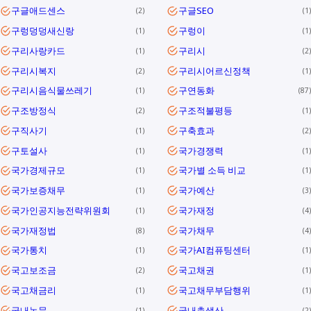
구글애드센스
구글SEO
2
1
구렁덩덩새신랑
구렁이
1
1
구리사랑카드
구리시
1
2
구리시복지
구리시어르신정책
2
1
구리시음식물쓰레기
구연동화
1
87
구조방정식
구조적불평등
2
1
구직사기
구축효과
1
2
구토설사
국가경쟁력
1
1
국가경제규모
국가별 소득 비교
1
1
국가보증채무
국가예산
1
3
국가인공지능전략위원회
국가재정
1
4
국가재정법
국가채무
8
4
국가통치
국가AI컴퓨팅센터
1
1
국고보조금
국고채권
2
1
국고채금리
국고채무부담행위
1
1
국내논문
국내총생산
1
2