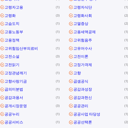
고령자고용
고령자식단
1
1
고령화
고령화사회
3
2
고슴도치
고열증상
1
2
고용노동부
고용세액공제
1
1
고용정책
고위험음주
1
1
고위험임산부의료비
고유어수사
1
1
고전소설
고전이론
3
1
고전읽기
고정가격제
1
1
고정관념깨기
고향
1
1
고향사랑기금
곱셈공식
1
1
곱의미분법
공감과성장
1
1
공감과용서
공감과헌신
1
1
공개시장운영
공공관리
3
1
공공누리
공공사업 타당성
1
1
공공서비스
공공선택론
1
2