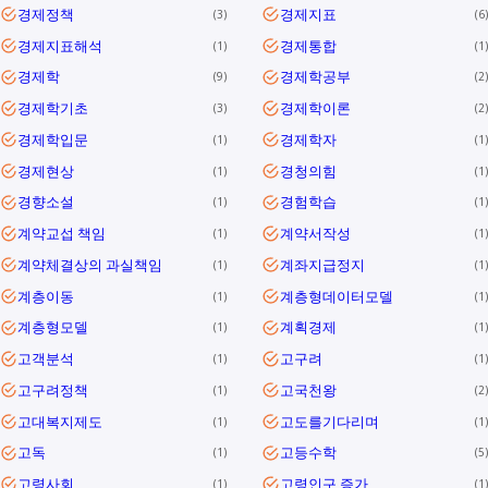
경제정책
경제지표
3
6
경제지표해석
경제통합
1
1
경제학
경제학공부
9
2
경제학기초
경제학이론
3
2
경제학입문
경제학자
1
1
경제현상
경청의힘
1
1
경향소설
경험학습
1
1
계약교섭 책임
계약서작성
1
1
계약체결상의 과실책임
계좌지급정지
1
1
계층이동
계층형데이터모델
1
1
계층형모델
계획경제
1
1
고객분석
고구려
1
1
고구려정책
고국천왕
1
2
고대복지제도
고도를기다리며
1
1
고독
고등수학
1
5
고령사회
고령인구 증가
1
1