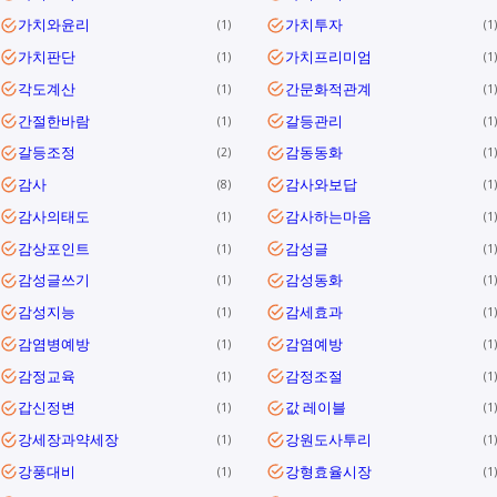
가치와윤리
가치투자
1
1
가치판단
가치프리미엄
1
1
각도계산
간문화적관계
1
1
간절한바람
갈등관리
1
1
갈등조정
감동동화
2
1
감사
감사와보답
8
1
감사의태도
감사하는마음
1
1
감상포인트
감성글
1
1
감성글쓰기
감성동화
1
1
감성지능
감세효과
1
1
감염병예방
감염예방
1
1
감정교육
감정조절
1
1
갑신정변
값 레이블
1
1
강세장과약세장
강원도사투리
1
1
강풍대비
강형효율시장
1
1