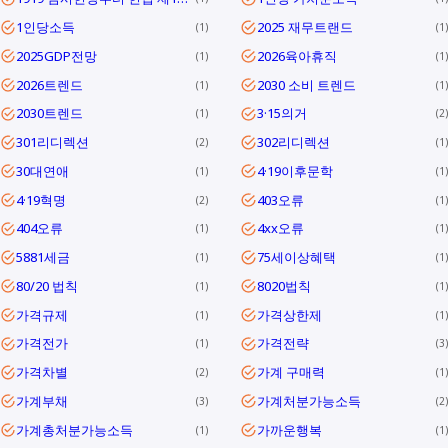
1인당소득
2025 재무트랜드
1
1
2025GDP전망
2026육아휴직
1
1
2026트렌드
2030 소비 트렌드
1
1
2030트렌드
3·15의거
1
2
301리디렉션
302리디렉션
2
1
30대연애
4·19이후문학
1
1
4·19혁명
403오류
2
1
404오류
4xx오류
1
1
5881세금
75세이상혜택
1
1
80/20 법칙
8020법칙
1
1
가격규제
가격상한제
1
1
가격전가
가격전략
1
3
가격차별
가계 구매력
2
1
가계부채
가계처분가능소득
3
2
가계총처분가능소득
가까운행복
1
1