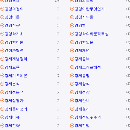
경영경제
경영의목적
39
1
경영의정의
경영이란무엇인가
1
1
경영이론
경영자역할
1
1
경영전략
경영학
3
4
경영학기초
경영학의학문적특성
1
1
경영학이론
경영학입문
1
2
경쟁과협력
경제개념
1
1
경제개념정리
경제공부
1
3
경제교육
경제그래프해석
1
1
경제기초이론
경제동맹
2
3
경제분석
경제상식
1
2
경제성분석
경제성장
2
4
경제성평가
경제안보
1
1
경제용어정리
경제원리
1
1
경제이슈
경제적민주주의
1
1
경제전략
경제전망
1
1