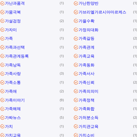
가난과품격
가난한양반
1
1
가뭄극복
가브리엘가르시아마르케스
1
1
가설검정
가을수확
2
1
가자미
가정의대화
1
1
가족
가족갈등
1
2
가족과선택
가족관계
1
1
가족관계등록
가족교육
1
1
가족낭독
가족동화
1
1
가족사랑
가족서사
3
1
가족소통
가족신뢰
1
2
가족애
가족의의미
2
1
가족이야기
가족정책
9
1
가족해체
가족화합
1
1
가짜뉴스
가처분소득
5
2
가치
가치관교육
1
1
가치교육
가치소비
1
1