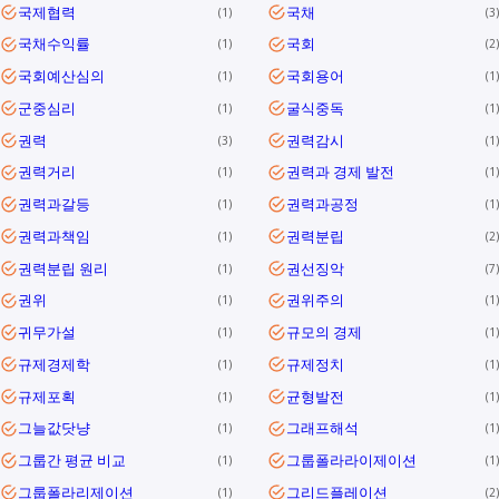
국제협력
국채
1
3
국채수익률
국회
1
2
국회예산심의
국회용어
1
1
군중심리
굴식중독
1
1
권력
권력감시
3
1
권력거리
권력과 경제 발전
1
1
권력과갈등
권력과공정
1
1
권력과책임
권력분립
1
2
권력분립 원리
권선징악
1
7
권위
권위주의
1
1
귀무가설
규모의 경제
1
1
규제경제학
규제정치
1
1
규제포획
균형발전
1
1
그늘값닷냥
그래프해석
1
1
그룹간 평균 비교
그룹폴라라이제이션
1
1
그룹폴라리제이션
그리드플레이션
1
2