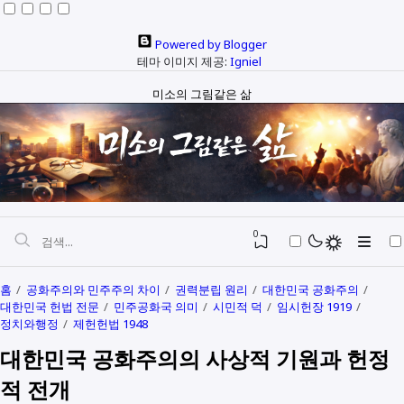
Powered by Blogger
테마 이미지 제공:
Igniel
미소의 그림같은 삶
0
홈
공화주의와 민주주의 차이
권력분립 원리
대한민국 공화주의
대한민국 헌법 전문
민주공화국 의미
시민적 덕
임시헌장 1919
자본과 예산
정치와행정
제헌헌법 1948
대한민국 공화주의의 사상적 기원과 헌정
정치와행정
SEO
적 전개
다문화
생활정보
생각해보기