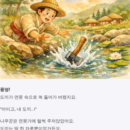
풍덩!
도끼가 연못 속으로 쏙 들어가 버렸지요.
“아이고, 내 도끼…!”
나무꾼은 연못가에 털썩 주저앉았어요.
도끼는 딱 한 자루뿐이었거든요.