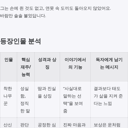
그는 손에 쥔 것도 없고, 연못 속 도끼도 돌아오지 않았어요.
바람만 솔솔 불었답니다.
등장인물 분석
인물
핵심
성격과 상
이야기에서
독자에게 남기
재주/
징
의 기능
는 메시지
능력
착한
성실
땀과 진실
“사실대로
결과보다 태도
나무
함,
을 상징
말하는 선
가 삶을 지켜 준
꾼
정직
택”을 보여
다는 느낌
한 말
줌
산신
판단
공정한 심
진짜 마음과
보상은 운처럼