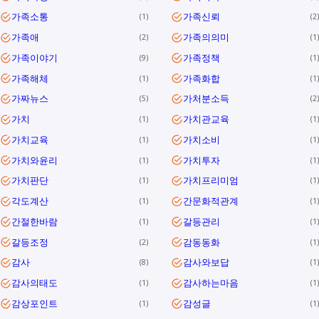
가족소통
가족신뢰
1
2
가족애
가족의의미
2
1
가족이야기
가족정책
9
1
가족해체
가족화합
1
1
가짜뉴스
가처분소득
5
2
가치
가치관교육
1
1
가치교육
가치소비
1
1
가치와윤리
가치투자
1
1
가치판단
가치프리미엄
1
1
각도계산
간문화적관계
1
1
간절한바람
갈등관리
1
1
갈등조정
감동동화
2
1
감사
감사와보답
8
1
감사의태도
감사하는마음
1
1
감상포인트
감성글
1
1