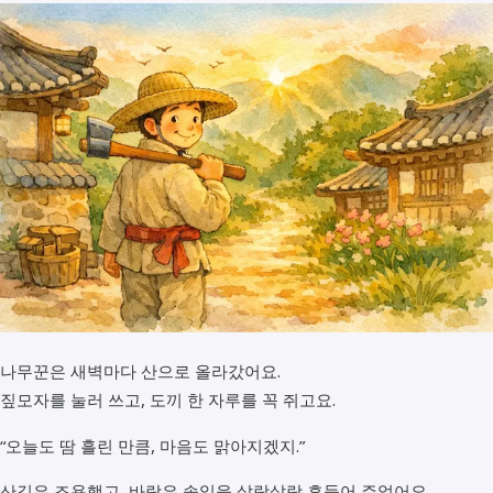
나무꾼은 새벽마다 산으로 올라갔어요.
짚모자를 눌러 쓰고, 도끼 한 자루를 꼭 쥐고요.
“오늘도 땀 흘린 만큼, 마음도 맑아지겠지.”
산길은 조용했고, 바람은 솔잎을 살랑살랑 흔들어 주었어요.