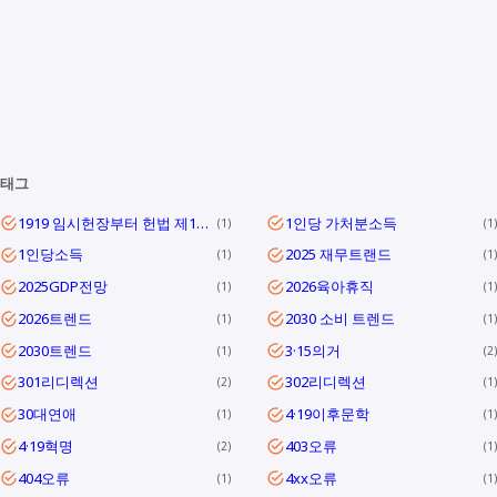
태그
1919 임시헌장부터 헌법 제1조까지
1인당 가처분소득
1
1
1인당소득
2025 재무트랜드
1
1
2025GDP전망
2026육아휴직
1
1
2026트렌드
2030 소비 트렌드
1
1
2030트렌드
3·15의거
1
2
301리디렉션
302리디렉션
2
1
30대연애
4·19이후문학
1
1
4·19혁명
403오류
2
1
404오류
4xx오류
1
1