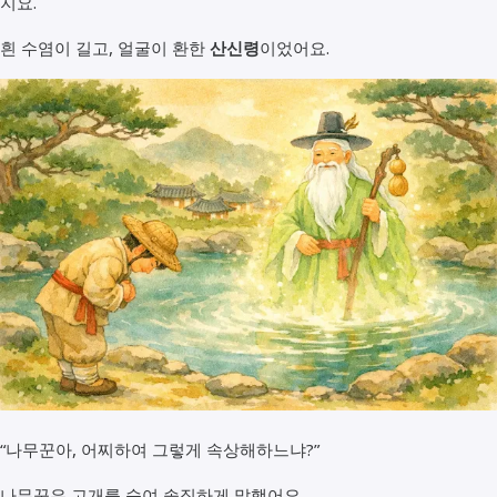
지요.
흰 수염이 길고, 얼굴이 환한
산신령
이었어요.
“나무꾼아, 어찌하여 그렇게 속상해하느냐?”
나무꾼은 고개를 숙여 솔직하게 말했어요.