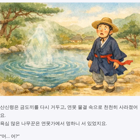
산신령은 금도끼를 다시 거두고, 연못 물결 속으로 천천히 사라졌어
요.
욕심 많은 나무꾼은 연못가에서 멍하니 서 있었지요.
“어… 어?”