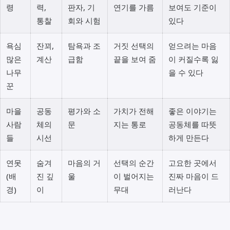
령
력,
판자, 기
연기를 가름
보여도 기준이
통찰
회와 시험
있다
욕심
잔꾀,
탐욕과 조
거짓 선택의
얻으려는 마음
많은
계산
급함
끝을 보여 줌
이 커질수록 잃
나무
을 수 있다
꾼
마을
공동
평가와 소
가치가 전해
좋은 이야기는
사람
체의
문
지는 통로
공동체를 따뜻
들
시선
하게 만든다
연못
숨겨
마음의 거
선택의 순간
고요한 곳에서
(배
진 깊
울
이 벌어지는
진짜 마음이 드
경)
이
무대
러난다