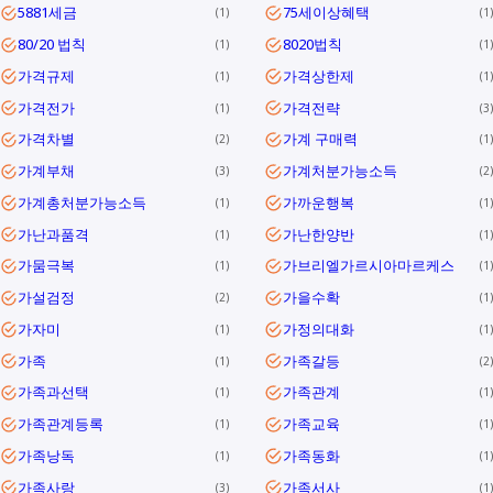
5881세금
75세이상혜택
1
1
80/20 법칙
8020법칙
1
1
가격규제
가격상한제
1
1
가격전가
가격전략
1
3
가격차별
가계 구매력
2
1
가계부채
가계처분가능소득
3
2
가계총처분가능소득
가까운행복
1
1
가난과품격
가난한양반
1
1
가뭄극복
가브리엘가르시아마르케스
1
1
가설검정
가을수확
2
1
가자미
가정의대화
1
1
가족
가족갈등
1
2
가족과선택
가족관계
1
1
가족관계등록
가족교육
1
1
가족낭독
가족동화
1
1
가족사랑
가족서사
3
1