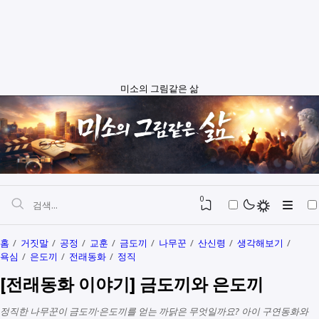
미소의 그림같은 삶
0
홈
거짓말
공정
교훈
금도끼
나무꾼
산신령
생각해보기
욕심
은도끼
전래동화
정직
자본과 예산
[전래동화 이야기] 금도끼와 은도끼
정치와행정
SEO
정직한 나무꾼이 금도끼·은도끼를 얻는 까닭은 무엇일까요? 아이 구연동화와