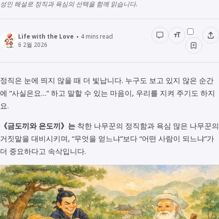
다문화
생활정보
성인 해설로 정직과 욕심의 선택을 함께 읽습니다.
생각해보기
경영경제
전래동화
STUDY
Life with the Love
4
mins read
인물정보
6 2월 2026
우리동네이야기
데이터관리
책리뷰
정직은 눈에 띄지 않을 때 더 빛납니다. 누구도 보고 있지 않은 순간
용어공부
에 “사실은요…” 하고 말할 수 있는 마음이, 우리를 지켜 주기도 하지
요.
《금도끼와 은도끼》는
착한 나무꾼의 정직함과 욕심 많은 나무꾼의
거짓말을 대비시키며, “무엇을 얻느냐”보다 “어떤 사람이 되느냐”가
더 중요하다고 속삭입니다.