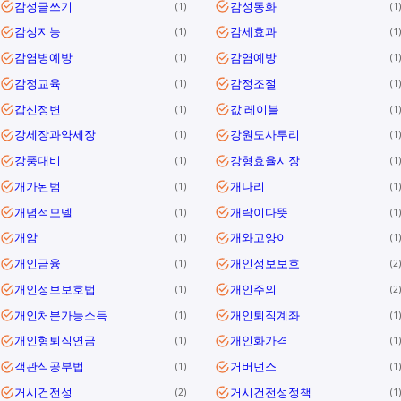
감성글쓰기
감성동화
1
1
감성지능
감세효과
1
1
감염병예방
감염예방
1
1
감정교육
감정조절
1
1
갑신정변
값 레이블
1
1
강세장과약세장
강원도사투리
1
1
강풍대비
강형효율시장
1
1
개가된범
개나리
1
1
개념적모델
개락이다뜻
1
1
개암
개와고양이
1
1
개인금융
개인정보보호
1
2
개인정보보호법
개인주의
1
2
개인처분가능소득
개인퇴직계좌
1
1
개인형퇴직연금
개인화가격
1
1
객관식공부법
거버넌스
1
1
거시건전성
거시건전성정책
2
1