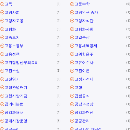
고독
고등수학
1
5
고령사회
고령인구 증가
1
1
고령자고용
고령자식단
1
1
고령화
고령화사회
3
2
고슴도치
고열증상
1
2
고용노동부
고용세액공제
1
1
고용정책
고위험음주
1
1
고위험임산부의료비
고유어수사
1
1
고전소설
고전이론
3
1
고전읽기
고정가격제
1
1
고정관념깨기
고향
1
1
고향사랑기금
곱셈공식
1
1
곱의미분법
공감과성장
1
1
공감과용서
공감과헌신
1
1
공개시장운영
공공관리
3
1
공공누리
공공사업 타당성
1
1