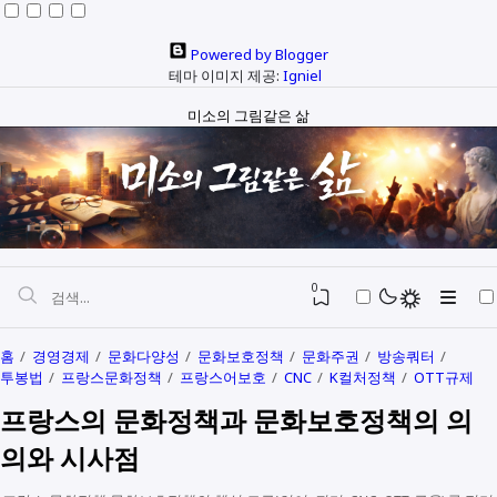
Powered by Blogger
테마 이미지 제공:
Igniel
미소의 그림같은 삶
0
홈
경영경제
문화다양성
문화보호정책
문화주권
방송쿼터
투봉법
프랑스문화정책
프랑스어보호
CNC
K컬처정책
OTT규제
자본과 예산
프랑스의 문화정책과 문화보호정책의 의
정치와행정
SEO
의와 시사점
다문화
생활정보
생각해보기