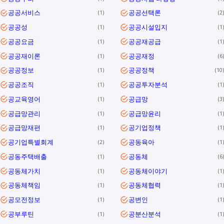
공공서비스
공공선택론
1
2
공공성
공공시설입지
1
1
공공요금
공공재공급
1
1
공공재이론
공공재정
1
6
공공정보
공공정책
1
10
공공조직
공공투자분석
1
1
공교육영어
공급망
1
3
공급망관리
공급망윤리
1
1
공급망재편
공기업정책
1
1
공기업특별회계
공동육아
2
1
공동주택배출
공동체
1
6
공동체가치
공동체이야기
1
1
공동체책임
공동체협력
1
1
공모전정보
공변인
1
1
공부루틴
공분산분석
1
1