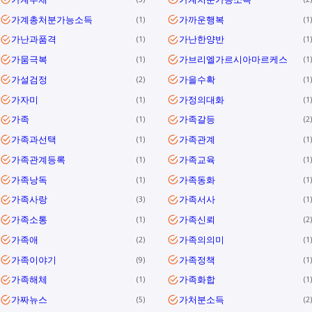
가계총처분가능소득
가까운행복
1
1
가난과품격
가난한양반
1
1
가뭄극복
가브리엘가르시아마르케스
1
1
가설검정
가을수확
2
1
가자미
가정의대화
1
1
가족
가족갈등
1
2
가족과선택
가족관계
1
1
가족관계등록
가족교육
1
1
가족낭독
가족동화
1
1
가족사랑
가족서사
3
1
가족소통
가족신뢰
1
2
가족애
가족의의미
2
1
가족이야기
가족정책
9
1
가족해체
가족화합
1
1
가짜뉴스
가처분소득
5
2