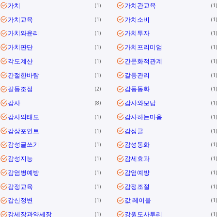
가치
가치관교육
1
1
가치교육
가치소비
1
1
가치와윤리
가치투자
1
1
가치판단
가치프리미엄
1
1
각도계산
간문화적관계
1
1
간절한바람
갈등관리
1
1
갈등조정
감동동화
2
1
감사
감사와보답
8
1
감사의태도
감사하는마음
1
1
감상포인트
감성글
1
1
감성글쓰기
감성동화
1
1
감성지능
감세효과
1
1
감염병예방
감염예방
1
1
감정교육
감정조절
1
1
갑신정변
값 레이블
1
1
강세장과약세장
강원도사투리
1
1