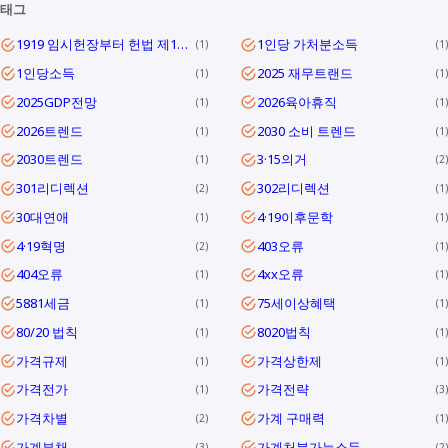
태그
1919 임시헌장부터 헌법 제1조까지
1인당 가처분소득
1
1
1인당소득
2025 재무트랜드
1
1
2025GDP전망
2026육아휴직
1
1
2026트렌드
2030 소비 트렌드
1
1
2030트렌드
3·15의거
1
2
301리디렉션
302리디렉션
2
1
30대연애
4·19이후문학
1
1
4·19혁명
403오류
2
1
404오류
4xx오류
1
1
5881세금
75세이상혜택
1
1
80/20 법칙
8020법칙
1
1
가격규제
가격상한제
1
1
가격전가
가격전략
1
3
가격차별
가계 구매력
2
1
가계부채
가계처분가능소득
3
2