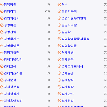
경북방언
경수
1
2
경영경제
경영의목적
39
1
경영의정의
경영이란무엇인가
1
1
경영이론
경영자역할
1
1
경영전략
경영학
3
4
경영학기초
경영학의학문적특성
1
1
경영학이론
경영학입문
1
2
경쟁과협력
경제개념
1
1
경제개념정리
경제공부
1
3
경제교육
경제그래프해석
1
1
경제기초이론
경제동맹
2
3
경제분석
경제상식
1
2
경제성분석
경제성장
2
4
경제성평가
경제안보
1
1
경제용어정리
경제원리
1
1