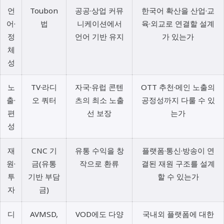
언
Toubon
공공·상업 커뮤
한국어 확산을 산업·교
어·
법
니케이션에서
육·외교로 연결할 설계
정
언어 기반 유지
가 있는가
체
성
노
TV·라디
자국·유럽 콘텐
OTT 추천·메인 노출의
출·
오 쿼터
츠의 최소 노출
공정성까지 다룰 수 있
편
선 보장
는가
성
재
CNC 기
유통 수익을 창
플랫폼·통신·방송이 연
원·
금(유통
작으로 환류
결된 재원 구조를 설계
투
기반 부담
할 수 있는가
자
금)
디
AVMSD,
VOD에도 다양
국내외 플랫폼에 대한