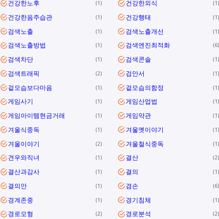
건강한노후
건강한외식
1
1
건강한음주습관
건강행태
1
1
검색노출
검색노출개선
1
1
검색노출방법
검색엔진최적화
1
6
검색차단
검색콘솔
1
1
검색트래픽
검안서
2
1
겉모습보다마음
겉모습의함정
1
1
게임사기
게임산업법
1
1
게임아이템현금거래
게임약관
1
1
겨울식중독
겨울옛이야기
1
1
겨울이야기
겨울철식중독
2
1
견우와직녀
결산
1
2
결산과감사
결의
1
1
결의안
겸손
1
6
경계존중
경기침체
1
1
경로모형
경로분석
2
2