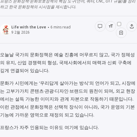
프랑스 문화정책·문화보호정책의 핵심 도구(언어, 쿼터, CNC, OTT 규율)를 정리
하고 한국 문화정책의 시사점을 제시합니다.
경영경제
전래동화
STUDY
인물정보
우리동네이야기
데이터관리
Life with the Love
6
mins read
9 2월 2026
책리뷰
용어공부
오늘날 국가의 문화정책은 예술 진흥에 머무르지 않고, 국가 정체성
의 유지, 산업 경쟁력의 형성, 국제사회에서의 매력과 신뢰 구축에
깊게 연결되어 있습니다.
문화가 시민에게는 ‘우리답게 살아가는 방식’의 언어가 되고, 시장에
는 고부가가치 콘텐츠·관광·디자인·브랜드의 원천이 되며, 외교 현장
에서는 설득 가능한 이미지와 관계 자본으로 작동하기 때문입니다.
이런 관점에서 문화정책은 선택적 장식이 아니라, 국가 운영의 기본
기능에 가까운 영역으로 재정의 되고 있습니다.
프랑스가 자주 인용되는 이유도 여기에 있습니다.