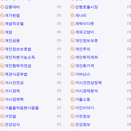
강풍대비
강형효율시장
1
1
개가된범
개나리
1
1
개념적모델
개락이다뜻
1
1
개암
개와고양이
1
1
개인금융
개인정보보호
1
2
개인정보보호법
개인주의
1
2
개인처분가능소득
개인퇴직계좌
1
1
개인형퇴직연금
개인화가격
1
1
객관식공부법
거버넌스
1
1
거시건전성
거시건전성정책
2
1
거시경제
거시경제분석
7
1
거시경제학
거울소동
4
1
거울을처음본사람들
거인이야기
1
1
거짓말
거짓정보
1
1
건강상식
건강정보
1
2