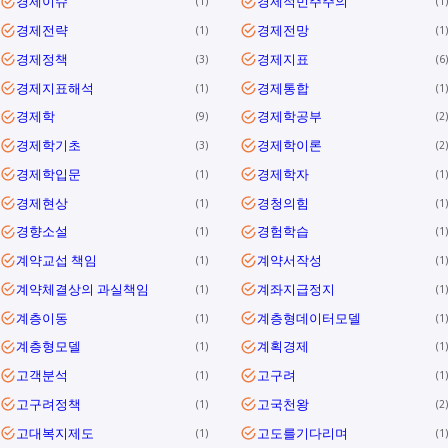
경제이슈
경제적민주주의
1
1
경제전략
경제전망
1
1
경제정책
경제지표
3
6
경제지표해석
경제통합
1
1
경제학
경제학공부
9
2
경제학기초
경제학이론
3
2
경제학입문
경제학자
1
1
경제현상
경청의힘
1
1
경향소설
경험학습
1
1
계약교섭 책임
계약서작성
1
1
계약체결상의 과실책임
계좌지급정지
1
1
계층이동
계층형데이터모델
1
1
계층형모델
계획경제
1
1
고객분석
고구려
1
1
고구려정책
고국천왕
1
2
고대복지제도
고도를기다리며
1
1