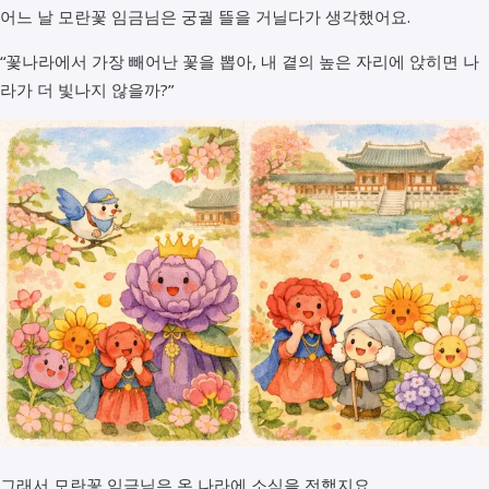
어느 날 모란꽃 임금님은 궁궐 뜰을 거닐다가 생각했어요.
“꽃나라에서 가장 빼어난 꽃을 뽑아, 내 곁의 높은 자리에 앉히면 나
라가 더 빛나지 않을까?”
그래서 모란꽃 임금님은 온 나라에 소식을 전했지요.