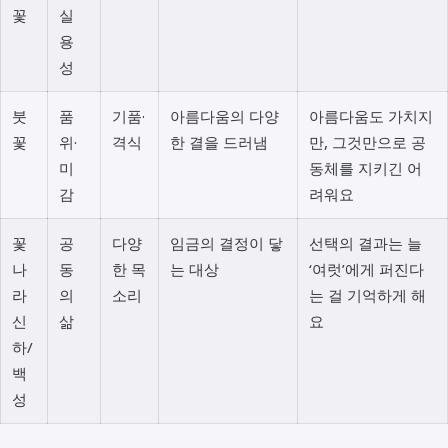
꽃
실
용
성
붓
품
기품·
아름다움의 다양
아름다움도 가치지
꽃
위·
격식
한 결을 드러냄
만, 그것만으로 공
미
동체를 지키긴 어
감
려워요
꽃
공
다양
임금의 결정이 닿
선택의 결과는 늘
나
동
한 목
는 대상
‘여럿’에게 퍼진다
라
의
소리
는 걸 기억하게 해
신
삶
요
하/
백
성