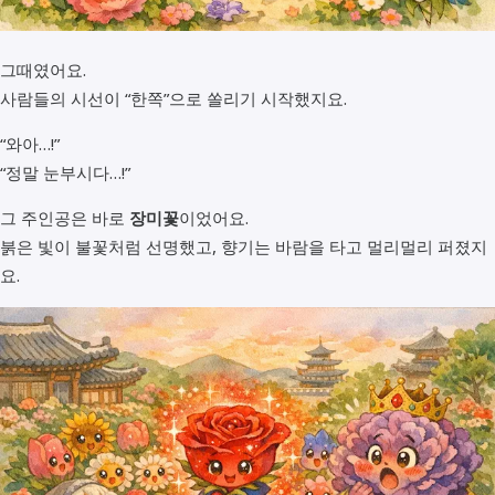
그때였어요.
사람들의 시선이 “한쪽”으로 쏠리기 시작했지요.
“와아…!”
“정말 눈부시다…!”
그 주인공은 바로
장미꽃
이었어요.
붉은 빛이 불꽃처럼 선명했고, 향기는 바람을 타고 멀리멀리 퍼졌지
요.