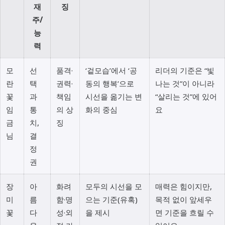
재
징
주/
능
력
모
선
품격·
‘겉모습’에서 ‘공
리더의 기준은 “빛
란
택
권력·
동의 행복’으로
나는 것”이 아니라
꽃
과
책임
시선을 옮기는 변
“살리는 것”에 있어
임
통
의 상
화의 중심
요
금
치,
징
님
결
정
권
장
아
화려
모두의 시선을 모
매력은 힘이지만,
미
름
함·명
으는 기준(유혹)
목적 없이 앞세우
꽃
다
성·외
을 제시
면 기준을 흐릴 수