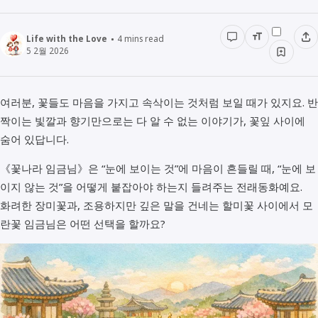
경영경제
전래동화
STUDY
Life with the Love
4
mins read
인물정보
5 2월 2026
우리동네이야기
데이터관리
책리뷰
여러분, 꽃들도 마음을 가지고 속삭이는 것처럼 보일 때가 있지요. 반
용어공부
짝이는 빛깔과 향기만으로는 다 알 수 없는 이야기가, 꽃잎 사이에
숨어 있답니다.
《꽃나라 임금님》은 “눈에 보이는 것”에 마음이 흔들릴 때, “눈에 보
이지 않는 것”을 어떻게 붙잡아야 하는지 들려주는 전래동화예요.
화려한 장미꽃과, 조용하지만 깊은 말을 건네는 할미꽃 사이에서 모
란꽃 임금님은 어떤 선택을 할까요?