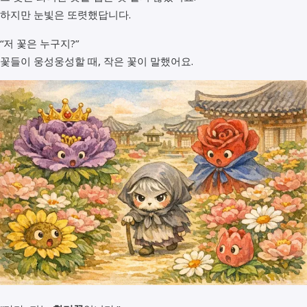
하지만 눈빛은 또렷했답니다.
“저 꽃은 누구지?”
꽃들이 웅성웅성할 때, 작은 꽃이 말했어요.