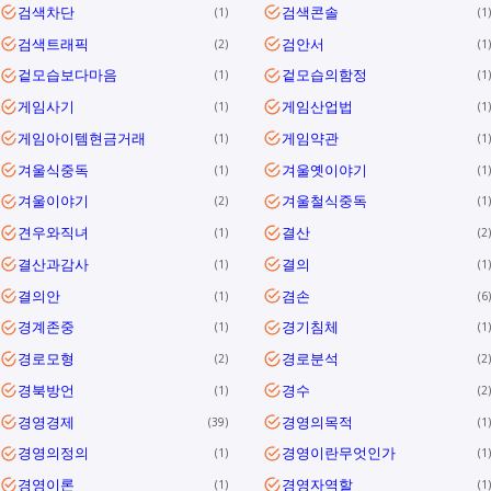
검색차단
검색콘솔
1
1
검색트래픽
검안서
2
1
겉모습보다마음
겉모습의함정
1
1
게임사기
게임산업법
1
1
게임아이템현금거래
게임약관
1
1
겨울식중독
겨울옛이야기
1
1
겨울이야기
겨울철식중독
2
1
견우와직녀
결산
1
2
결산과감사
결의
1
1
결의안
겸손
1
6
경계존중
경기침체
1
1
경로모형
경로분석
2
2
경북방언
경수
1
2
경영경제
경영의목적
39
1
경영의정의
경영이란무엇인가
1
1
경영이론
경영자역할
1
1