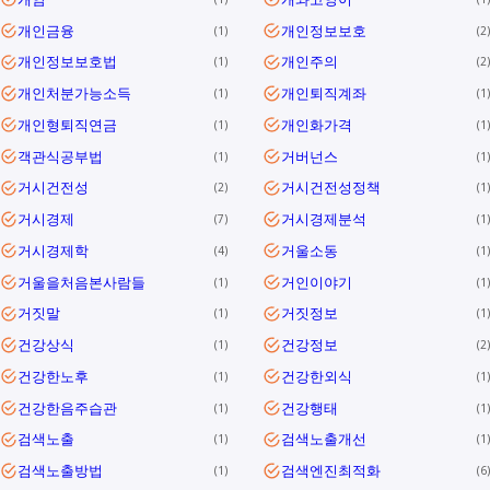
개인금융
개인정보보호
1
2
개인정보보호법
개인주의
1
2
개인처분가능소득
개인퇴직계좌
1
1
개인형퇴직연금
개인화가격
1
1
객관식공부법
거버넌스
1
1
거시건전성
거시건전성정책
2
1
거시경제
거시경제분석
7
1
거시경제학
거울소동
4
1
거울을처음본사람들
거인이야기
1
1
거짓말
거짓정보
1
1
건강상식
건강정보
1
2
건강한노후
건강한외식
1
1
건강한음주습관
건강행태
1
1
검색노출
검색노출개선
1
1
검색노출방법
검색엔진최적화
1
6