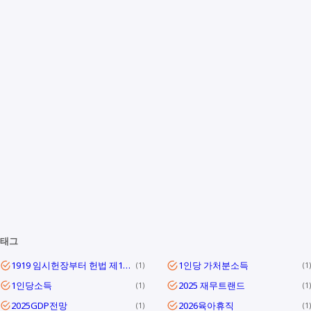
태그
1919 임시헌장부터 헌법 제1조까지
1인당 가처분소득
1
1
1인당소득
2025 재무트랜드
1
1
2025GDP전망
2026육아휴직
1
1