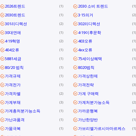
2026트렌드
2030 소비 트렌드
1
1
2030트렌드
3·15의거
1
2
301리디렉션
302리디렉션
2
1
30대연애
4·19이후문학
1
1
4·19혁명
403오류
2
1
404오류
4xx오류
1
1
5881세금
75세이상혜택
1
1
80/20 법칙
8020법칙
1
1
가격규제
가격상한제
1
1
가격전가
가격전략
1
3
가격차별
가계 구매력
2
1
가계부채
가계처분가능소득
3
2
가계총처분가능소득
가까운행복
1
1
가난과품격
가난한양반
1
1
가뭄극복
가브리엘가르시아마르케스
1
1