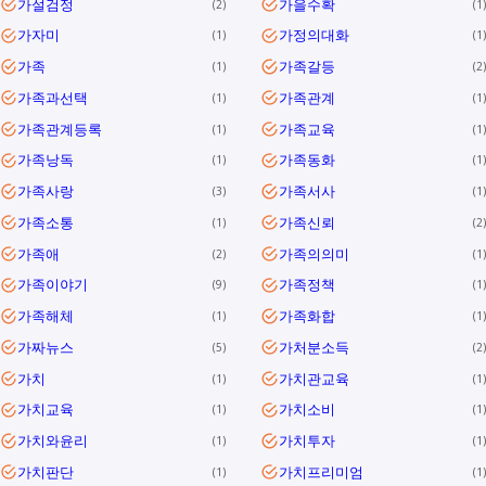
가설검정
가을수확
2
1
가자미
가정의대화
1
1
가족
가족갈등
1
2
가족과선택
가족관계
1
1
가족관계등록
가족교육
1
1
가족낭독
가족동화
1
1
가족사랑
가족서사
3
1
가족소통
가족신뢰
1
2
가족애
가족의의미
2
1
가족이야기
가족정책
9
1
가족해체
가족화합
1
1
가짜뉴스
가처분소득
5
2
가치
가치관교육
1
1
가치교육
가치소비
1
1
가치와윤리
가치투자
1
1
가치판단
가치프리미엄
1
1