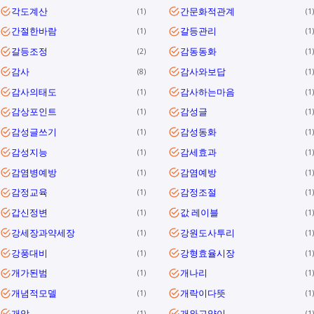
각도계산
간문화적관계
1
1
간절한바람
갈등관리
1
1
갈등조정
감동동화
2
1
감사
감사와보답
8
1
감사의태도
감사하는마음
1
1
감상포인트
감성글
1
1
감성글쓰기
감성동화
1
1
감성지능
감세효과
1
1
감염병예방
감염예방
1
1
감정교육
감정조절
1
1
갑신정변
값 레이블
1
1
강세장과약세장
강원도사투리
1
1
강풍대비
강형효율시장
1
1
개가된범
개나리
1
1
개념적모델
개락이다뜻
1
1
개암
개와고양이
1
1