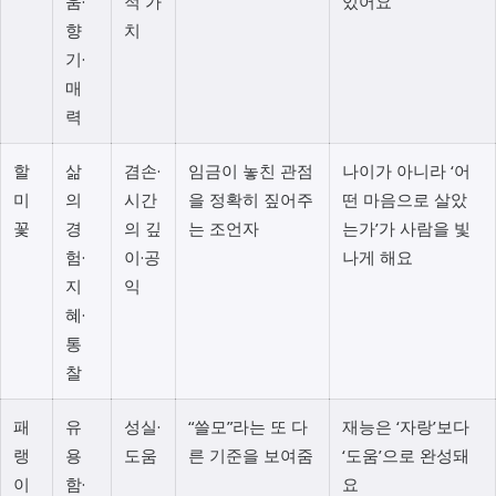
움·
적 가
있어요
향
치
기·
매
력
할
삶
겸손·
임금이 놓친 관점
나이가 아니라 ‘어
미
의
시간
을 정확히 짚어주
떤 마음으로 살았
꽃
경
의 깊
는 조언자
는가’가 사람을 빛
험·
이·공
나게 해요
지
익
혜·
통
찰
패
유
성실·
“쓸모”라는 또 다
재능은 ‘자랑’보다
랭
용
도움
른 기준을 보여줌
‘도움’으로 완성돼
이
함·
요