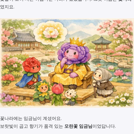
였지요.
꽃나라에는 임금님이 계셨어요.
보랏빛이 곱고 향기가 품격 있는
모란꽃 임금님
이었답니다.