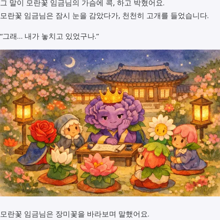
그 말이 모란꽃 임금님의 가슴에 콕, 하고 박혔어요.
모란꽃 임금님은 잠시 눈을 감았다가, 천천히 고개를 들었습니다.
“그래… 내가 놓치고 있었구나.”
모란꽃 임금님은 장미꽃을 바라보며 말했어요.