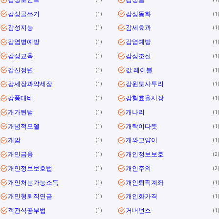
감성글쓰기
감성동화
1
1
감성지능
감세효과
1
1
감염병예방
감염예방
1
1
감정교육
감정조절
1
1
갑신정변
값 레이블
1
1
강세장과약세장
강원도사투리
1
1
강풍대비
강형효율시장
1
1
개가된범
개나리
1
1
개념적모델
개락이다뜻
1
1
개암
개와고양이
1
1
개인금융
개인정보보호
1
2
개인정보보호법
개인주의
1
2
개인처분가능소득
개인퇴직계좌
1
1
개인형퇴직연금
개인화가격
1
1
객관식공부법
거버넌스
1
1