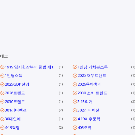
태그
1919 임시헌장부터 헌법 제1조까지
1인당 가처분소득
1
1
1인당소득
2025 재무트랜드
1
1
2025GDP전망
2026육아휴직
1
1
2026트렌드
2030 소비 트렌드
1
1
2030트렌드
3·15의거
1
2
301리디렉션
302리디렉션
2
1
30대연애
4·19이후문학
1
1
4·19혁명
403오류
2
1