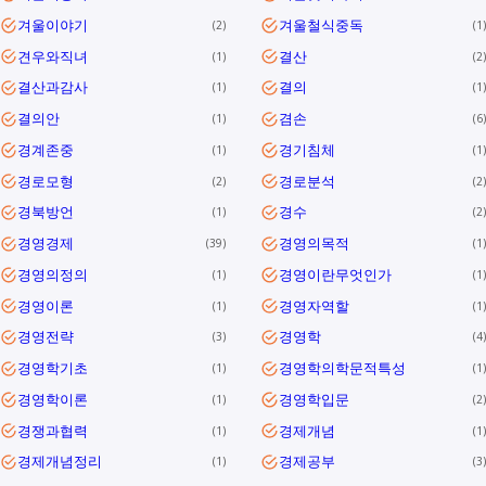
겨울이야기
겨울철식중독
2
1
견우와직녀
결산
1
2
결산과감사
결의
1
1
결의안
겸손
1
6
경계존중
경기침체
1
1
경로모형
경로분석
2
2
경북방언
경수
1
2
경영경제
경영의목적
39
1
경영의정의
경영이란무엇인가
1
1
경영이론
경영자역할
1
1
경영전략
경영학
3
4
경영학기초
경영학의학문적특성
1
1
경영학이론
경영학입문
1
2
경쟁과협력
경제개념
1
1
경제개념정리
경제공부
1
3