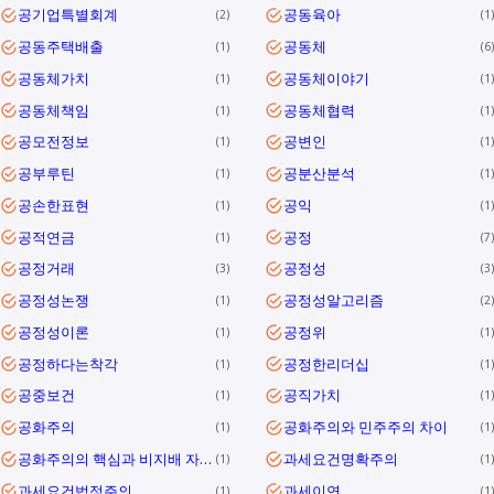
공기업특별회계
공동육아
2
1
공동주택배출
공동체
1
6
공동체가치
공동체이야기
1
1
공동체책임
공동체협력
1
1
공모전정보
공변인
1
1
공부루틴
공분산분석
1
1
공손한표현
공익
1
1
공적연금
공정
1
7
공정거래
공정성
3
3
공정성논쟁
공정성알고리즘
1
2
공정성이론
공정위
1
1
공정하다는착각
공정한리더십
1
1
공중보건
공직가치
1
1
공화주의
공화주의와 민주주의 차이
1
1
공화주의의 핵심과 비지배 자유를 통해 대한민국 민주공화국의 의미와 과제를 정리합니다.
과세요건명확주의
1
1
과세요건법정주의
과세이연
1
1