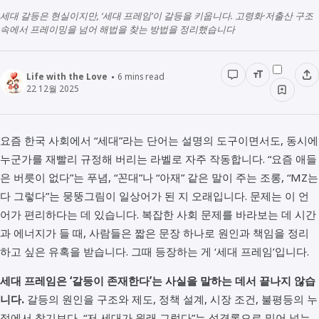
세대 갈등은 현실이지만, ‘세대 프레임’이 갈등을 키웁니다. 고령화·저출산 구조
경영경제
전래동화
STUDY
속에서 프레이밍을 넘어 해법을 찾는 방법을 정리했습니다
인물정보
우리동네이야기
데이터관리
Life with the Love
6
mins read
책리뷰
22 12월 2025
용어공부
요즘 한국 사회에서 “세대”라는 단어는 설명의 도구이면서도, 동시에
누군가를 재빨리 규정해 버리는 라벨로 자주 작동합니다. “요즘 애들
은 버릇이 없다”는 푸념, “꼰대”나 “아재” 같은 말이 주는 조롱, “MZ는
다 그렇다”는 뭉뚱그림이 일상어가 된 지 오래입니다. 문제는 이 언
어가 편리하다는 데 있습니다. 복잡한 사회 문제를 바라보는 데 시간
과 에너지가 들 때, 사람들은 짧은 문장 하나로 원인과 책임을 정리
하고 싶은 유혹을 받습니다. 그때 등장하는 게 ‘세대 프레임’입니다.
세대 프레임은 ‘갈등이 존재한다’는 사실을 말하는 데서 끝나지 않습
니다.
갈등의 원인을 구조와 제도, 정책 설계, 시장 조건, 불평등의 누
적에서 찾기보다, “저 세대가 원래 그렇다”는 성격론으로 밀어 넣는