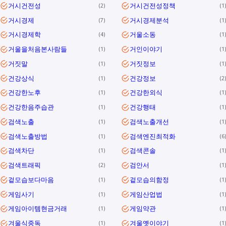
거시건전성
거시건전성정책
2
1
거시경제
거시경제분석
7
1
거시경제학
거울소동
4
1
거울을처음본사람들
거인이야기
1
1
거짓말
거짓정보
1
1
건강상식
건강정보
1
2
건강한노후
건강한외식
1
1
건강한음주습관
건강행태
1
1
검색노출
검색노출개선
1
1
검색노출방법
검색엔진최적화
1
6
검색차단
검색콘솔
1
1
검색트래픽
검안서
2
1
겉모습보다마음
겉모습의함정
1
1
게임사기
게임산업법
1
1
게임아이템현금거래
게임약관
1
1
겨울식중독
겨울옛이야기
1
1