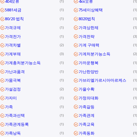
404오류
4xx오류
1
1
5881세금
75세이상혜택
1
1
80/20 법칙
8020법칙
1
1
가격규제
가격상한제
1
1
가격전가
가격전략
1
3
가격차별
가계 구매력
2
1
가계부채
가계처분가능소득
3
2
가계총처분가능소득
가까운행복
1
1
가난과품격
가난한양반
1
1
가뭄극복
가브리엘가르시아마르케스
1
1
가설검정
가을수확
2
1
가자미
가정의대화
1
1
가족
가족갈등
1
2
가족과선택
가족관계
1
1
가족관계등록
가족교육
1
1
가족낭독
가족동화
1
1