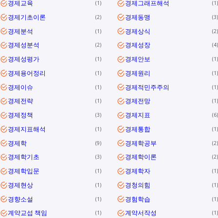
경제교육
경제그래프해석
1
1
경제기초이론
경제동맹
2
3
경제분석
경제상식
1
2
경제성분석
경제성장
2
4
경제성평가
경제안보
1
1
경제용어정리
경제원리
1
1
경제이슈
경제적민주주의
1
1
경제전략
경제전망
1
1
경제정책
경제지표
3
6
경제지표해석
경제통합
1
1
경제학
경제학공부
9
2
경제학기초
경제학이론
3
2
경제학입문
경제학자
1
1
경제현상
경청의힘
1
1
경향소설
경험학습
1
1
계약교섭 책임
계약서작성
1
1