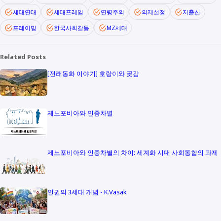
세대연대
세대프레임
연령주의
의제설정
저출산
프레이밍
한국사회갈등
MZ세대
Related Posts
[전래동화 이야기] 호랑이와 곶감
제노포비아와 인종차별
제노포비아와 인종차별의 차이: 세계화 시대 사회통합의 과제
인권의 3세대 개념 - K.Vasak