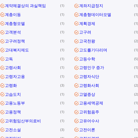
계약체결상의 과실책임
계좌지급정지
1
1
계층이동
계층형데이터모델
1
1
계층형모델
계획경제
1
1
고객분석
고구려
1
1
고구려정책
고국천왕
1
2
고대복지제도
고도를기다리며
1
1
고독
고등수학
1
5
고령사회
고령인구 증가
1
1
고령자고용
고령자식단
1
1
고령화
고령화사회
3
2
고슴도치
고열증상
1
2
고용노동부
고용세액공제
1
1
고용정책
고위험음주
1
1
고위험임산부의료비
고유어수사
1
1
고전소설
고전이론
3
1