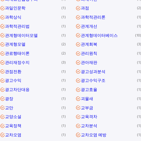
과일인문학
과점
1
2
과학상식
과학적관리론
1
1
과학적관리법
관계개선
1
1
관계형데이터모델
관계형데이터베이스
1
10
관계형모델
관계회복
2
3
관료행태이론
관리원칙
2
1
관리재정수지
관아재판
3
1
관점전환
광고성과분석
1
1
광고수익
광고수익구조
1
1
광고차단대응
광고효율
1
1
광장
괴물새
1
1
교만
교부금
1
1
교양소설
교육격차
1
1
교육정책
교차분석
1
1
교차오염
교차오염 예방
1
1