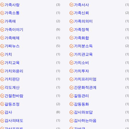
가족사랑
가족서사
3
1
가족소통
가족신뢰
1
2
가족애
가족의의미
2
1
가족이야기
가족정책
9
1
가족해체
가족화합
1
1
가짜뉴스
가처분소득
5
2
가치
가치관교육
1
1
가치교육
가치소비
1
1
가치와윤리
가치투자
1
1
가치판단
가치프리미엄
1
1
각도계산
간문화적관계
1
1
간절한바람
갈등관리
1
1
갈등조정
감동동화
2
1
감사
감사와보답
8
1
감사의태도
감사하는마음
1
1
감상포인트
감성글
1
1