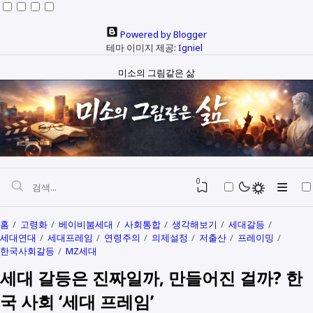
Powered by Blogger
테마 이미지 제공:
Igniel
미소의 그림같은 삶
0
홈
고령화
베이비붐세대
사회통합
생각해보기
세대갈등
세대연대
세대프레임
연령주의
의제설정
저출산
프레이밍
자본과 예산
한국사회갈등
MZ세대
세대 갈등은 진짜일까, 만들어진 걸까? 한
정치와행정
SEO
국 사회 ‘세대 프레임’
다문화
생활정보
생각해보기