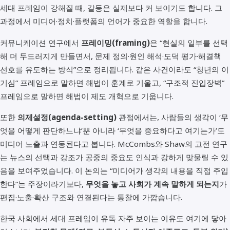
세대 프레임이 강해질 때, 갈등은 실제보다 커 보이기도 합니다. 그
과정에서 미디어·정치·플랫폼의 언어가 중요한 역할을 합니다.
커뮤니케이션 연구에서
프레이밍(framing)
은 “현실의 일부를 선택
해 더 두드러지게 만들면서, 문제 정의·원인 해석·도덕 평가·해결책
선호를 유도하는 방식”으로 정리됩니다. 같은 사건이라도 “청년의 이
기심” 프레임으로 말하면 해법이 훈계로 기울고, “구조적 진입장벽”
프레임으로 말하면 해법이 제도 개혁으로 기웁니다.
또한
의제설정(agenda-setting)
관점에서는, 사람들의 생각이 ‘무
엇을 어떻게 판단하느냐’뿐 아니라 ‘무엇을 중요하다고 여기는가’도
미디어 노출과 연동된다고 봅니다. McCombs와 Shaw의 고전 연구
는 뉴스의 선택과 강조가 공중의 중요도 인식과 강하게 맞물릴 수 있
음을 보여주었습니다. 이 논의는 “미디어가 생각의 내용을 직접 주입
한다”는 주장이라기보다,
무엇을 놓고 사회가 계속 말하게 되는지
가
편집·노출·확산 구조와 연결된다는 통찰에 가깝습니다.
한국 사회에서 세대 프레임이 유독 자주 보이는 이유도 여기에 닿아