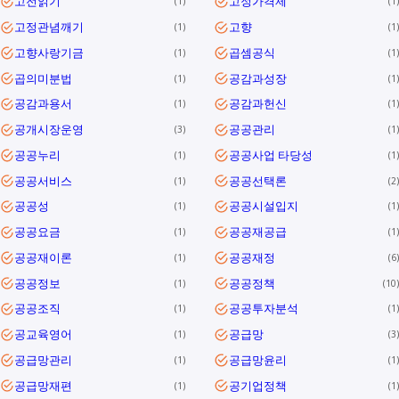
고전읽기
고정가격제
1
1
고정관념깨기
고향
1
1
고향사랑기금
곱셈공식
1
1
곱의미분법
공감과성장
1
1
공감과용서
공감과헌신
1
1
공개시장운영
공공관리
3
1
공공누리
공공사업 타당성
1
1
공공서비스
공공선택론
1
2
공공성
공공시설입지
1
1
공공요금
공공재공급
1
1
공공재이론
공공재정
1
6
공공정보
공공정책
1
10
공공조직
공공투자분석
1
1
공교육영어
공급망
1
3
공급망관리
공급망윤리
1
1
공급망재편
공기업정책
1
1