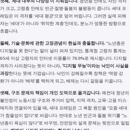
첫째, ‘세대 내부의 다양성’이 지워집니다.
청년층 안에도 자산 격차
가 크고, 고령층 안에도 빈곤·질병·돌봄의 불평등이 큽니다. 세대 프
레임은 이 격차를 ‘세대 평균’으로 덮어 버립니다. 그러면 실제 피해
자는 ‘세대’가 아니라 ‘취약한 계층’인데도, 분노가 엉뚱한 방향으로
흐릅니다.
둘째, 기술·문화에 관한 고정관념이 현실과 충돌합니다.
“노년층은
디지털을 못 한다”는 말이 널리 퍼져 있지만, 통계청 고령자 통계는
65세 이상 고령자의 인터넷 이용률이 76.9%로 제시됩니다. 디지털
격차가 사라졌다는 뜻이 아니라,
‘디지털 무능’이라는 낙인이 사실을
과장
한다는 뜻에 가깝습니다. 낙인이 강해질수록 정책은 ‘역량 강
화’가 아니라 ‘배제’를 택하게 되고, 배제는 다시 갈등을 키웁니다.
셋째, 구조 문제의 책임이 개인 도덕으로 옮겨갑니다.
예컨대 청년의
불안정이 노동시장 구조와 주거비 압력, 지역 격차, 교육-고용 미스
매치와 연결되어 있을 때, 세대 프레임은 그 복합 원인을 “요즘 세대
가 참을성이 없다”로 바꿉니다. 반대로 노년 빈곤과 돌봄 위기를 “노
년층이 욕심이 많다”로 바꾸면, 안전망의 설계 문제는 뒷전으로 밀립